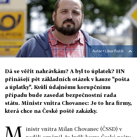
Autor ▪
Libor Fojtík
Dá se věřit nahrávkám? A byl to úplatek? HN
přinášejí pět základních otázek v kauze "pošta
a úplatky". Kvůli údajnému korupčnímu
případu bude zasedat bezpečnostní rada
státu. Ministr vnitra Chovanec: Je to hra firmy,
která chce na České poště zakázky.
M
inistr vnitra Milan Chovanec (ČSSD) v