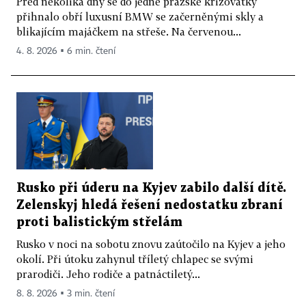
Před několika dny se do jedné pražské křižovatky
přihnalo obří luxusní BMW se začerněnými skly a
blikajícím majáčkem na střeše. Na červenou...
4. 8. 2026 ▪ 6 min. čtení
Rusko při úderu na Kyjev zabilo další dítě.
Zelenskyj hledá řešení nedostatku zbraní
proti balistickým střelám
Rusko v noci na sobotu znovu zaútočilo na Kyjev a jeho
okolí. Při útoku zahynul tříletý chlapec se svými
prarodiči. Jeho rodiče a patnáctiletý...
8. 8. 2026 ▪ 3 min. čtení