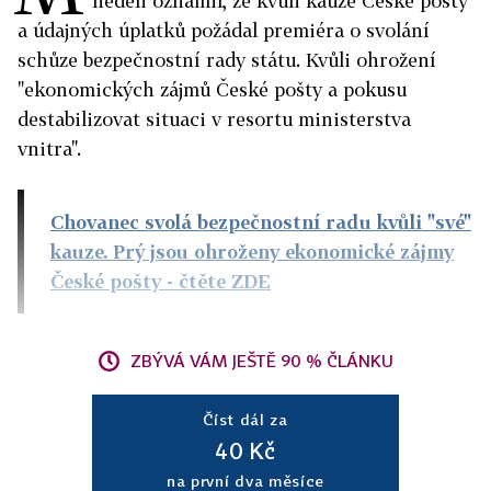
neděli oznámil, že kvůli kauze České pošty
a údajných úplatků požádal premiéra o svolání
schůze bezpečnostní rady státu. Kvůli ohrožení
"ekonomických zájmů České pošty a pokusu
destabilizovat situaci v resortu ministerstva
vnitra".
Chovanec svolá bezpečnostní radu kvůli "své"
kauze. Prý jsou ohroženy ekonomické zájmy
České pošty
- čtěte ZDE
ZBÝVÁ VÁM JEŠTĚ 90 % ČLÁNKU
Číst dál za
40 Kč
na první dva měsíce