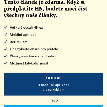
Tento článek
je
zdarma. Když si
předplatíte HN, budete moci číst
všechny naše články
.
Veškerý obsah HN.cz
Mobilní aplikace
Bez reklam
Odemykejte obsah pro přátele
Články v audioverzi + playlist
Možnost kdykoliv zrušit
ZA 80 KČ
s mobilní aplikací
a bez reklam
nebo