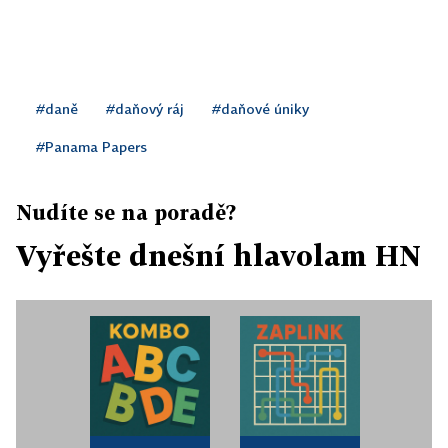
#daně
#daňový ráj
#daňové úniky
#Panama Papers
Nudíte se na poradě?
Vyřešte dnešní hlavolam HN