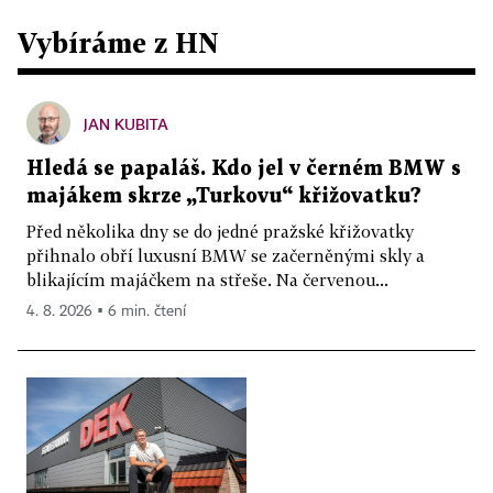
Vybíráme z HN
JAN KUBITA
Hledá se papaláš. Kdo jel v černém BMW s
majákem skrze „Turkovu“ křižovatku?
Před několika dny se do jedné pražské křižovatky
přihnalo obří luxusní BMW se začerněnými skly a
blikajícím majáčkem na střeše. Na červenou...
4. 8. 2026 ▪ 6 min. čtení