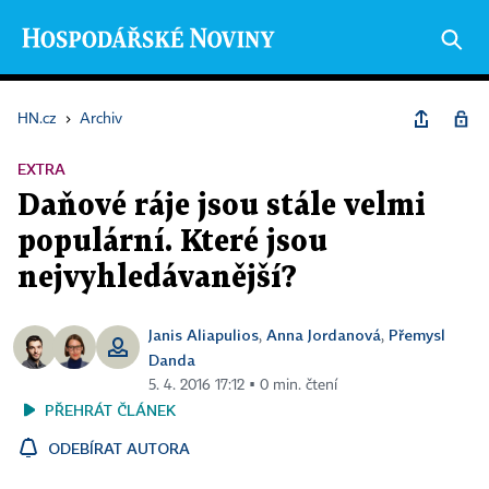
HN.cz
›
Archiv
EXTRA
Daňové ráje jsou stále velmi
populární. Které jsou
nejvyhledávanější?
Janis Aliapulios
Anna Jordanová
Přemysl
,
,
Danda
5. 4. 2016 17:12 ▪ 0 min. čtení
PŘEHRÁT ČLÁNEK
ODEBÍRAT AUTORA