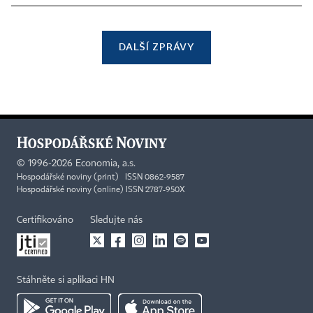
DALŠÍ ZPRÁVY
©
1996-2026
Economia, a.s.
Hospodářské noviny (print) ISSN 0862-9587
Hospodářské noviny (online) ISSN 2787-950X
Certifikováno
Sledujte nás
Stáhněte si aplikaci HN