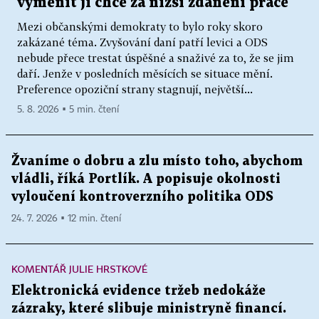
vyměnit ji chce za nižší zdanění práce
Mezi občanskými demokraty to bylo roky skoro
zakázané téma. Zvyšování daní patří levici a ODS
nebude přece trestat úspěšné a snaživé za to, že se jim
daří. Jenže v posledních měsících se situace mění.
Preference opoziční strany stagnují, největší...
5. 8. 2026 ▪ 5 min. čtení
Žvaníme o dobru a zlu místo toho, abychom
vládli, říká Portlík. A popisuje okolnosti
vyloučení kontroverzního politika ODS
24. 7. 2026 ▪ 12 min. čtení
KOMENTÁŘ JULIE HRSTKOVÉ
Elektronická evidence tržeb nedokáže
zázraky, které slibuje ministryně financí.