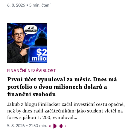
6. 8. 2026 ▪ 5 min. čtení
FINANČNÍ NEZÁVISLOST
První účet vynuloval za měsíc. Dnes má
portfolio o dvou milionech dolarů a
finanční svobodu
Jakub z blogu FinHacker začal investiční cestu opačně,
než by dnes radil začátečníkům: jako student vletěl na
forex s pákou 1 : 200, vynuloval...
5. 8. 2026 ▪ 21:50 min.