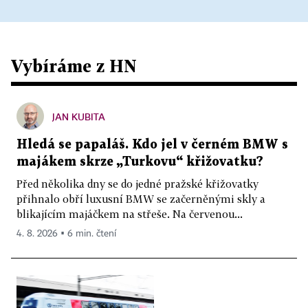
Vybíráme z HN
JAN KUBITA
Hledá se papaláš. Kdo jel v černém BMW s
majákem skrze „Turkovu“ křižovatku?
Před několika dny se do jedné pražské křižovatky
přihnalo obří luxusní BMW se začerněnými skly a
blikajícím majáčkem na střeše. Na červenou...
4. 8. 2026 ▪ 6 min. čtení