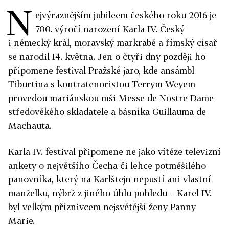
N
ejvýraznějším jubileem českého roku 2016 je
700. výročí narození Karla IV. Český
i německý král, moravský markrabě a římský císař
se narodil 14. května. Jen o čtyři dny později ho
připomene festival Pražské jaro, kde ansámbl
Tiburtina s kontratenoristou Terrym Weyem
provedou mariánskou mši Messe de Nostre Dame
středověkého skladatele a básníka Guillauma de
Machauta.
Karla IV. festival připomene ne jako vítěze televizní
ankety o největšího Čecha či lehce potměšilého
panovníka, který na Karlštejn nepustí ani vlastní
manželku, nýbrž z jiného úhlu pohledu − Karel IV.
byl velkým příznivcem nejsvětější ženy Panny
Marie.