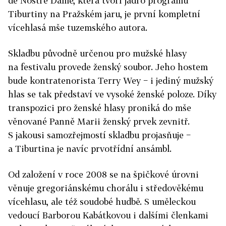
de Nostre Dame, která tvoří jádro programu
Tiburtiny na Pražském jaru, je první kompletní
vícehlasá mše tuzemského autora.
Skladbu původně určenou pro mužské hlasy
na festivalu provede ženský soubor. Jeho hostem
bude kontratenorista Terry Wey − i jediný mužský
hlas se tak představí ve vysoké ženské poloze. Díky
transpozici pro ženské hlasy proniká do mše
věnované Panně Marii ženský prvek zevnitř.
S jakousi samozřejmostí skladbu projasňuje −
a Tiburtina je navíc prvotřídní ansámbl.
Od založení v roce 2008 se na špičkové úrovni
věnuje gregoriánskému chorálu i středověkému
vícehlasu, ale též soudobé hudbě. S uměleckou
vedoucí Barborou Kabátkovou i dalšími členkami