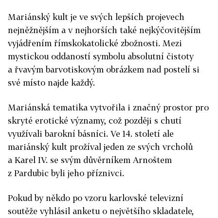
Mariánský kult je ve svých lepších projevech
nejněžnějším a v nejhorších také nejkýčovitějším
vyjádřením římskokatolické zbožnosti. Mezi
mystickou oddaností symbolu absolutní čistoty
a řvavým barvotiskovým obrázkem nad postelí si
své místo najde každý.
Mariánská tematika vytvořila i značný prostor pro
skryté erotické významy, což později s chutí
využívali barokní básníci. Ve 14. století ale
mariánský kult prožíval jeden ze svých vrcholů
a Karel IV. se svým důvěrníkem Arnoštem
z Pardubic byli jeho příznivci.
Pokud by někdo po vzoru karlovské televizní
soutěže vyhlásil anketu o největšího skladatele,