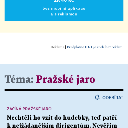
ZA 40 KČ
bez mobilní aplikace
a s reklamou
|
Předplatné HN+ je zcela bez reklam.
Téma:
Pražské jaro
ODEBÍRAT
ZAČÍNÁ PRAŽSKÉ JARO
Nechtěli ho vzít do hudebky, teď patří
k nejžádanějším dirigentům. Nevěřím