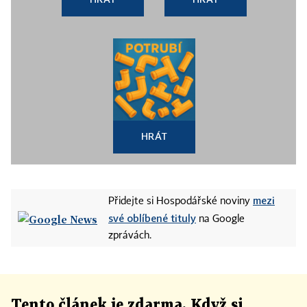
HRÁT
mezi
Přidejte si Hospodářské noviny
své oblíbené tituly
na Google
zprávách.
Tento článek
je
zdarma. Když si