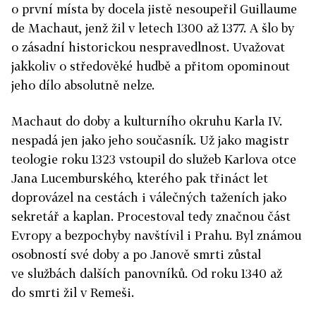
o první místa by docela jistě nesoupeřil Guillaume
de Machaut, jenž žil v letech 1300 až 1377. A šlo by
o zásadní historickou nespravedlnost. Uvažovat
jakkoliv o středověké hudbě a přitom opominout
jeho dílo absolutně nelze.
Machaut do doby a kulturního okruhu Karla IV.
nespadá jen jako jeho současník. Už jako magistr
teologie roku 1323 vstoupil do služeb Karlova otce
Jana Lucemburského, kterého pak třináct let
doprovázel na cestách i válečných taženích jako
sekretář a kaplan. Procestoval tedy značnou část
Evropy a bezpochyby navštívil i Prahu. Byl známou
osobností své doby a po Janově smrti zůstal
ve službách dalších panovníků. Od roku 1340 až
do smrti žil v Remeši.