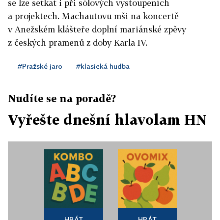
se lze setkat i při sólových vystoupeních
a projektech. Machautovu mši na koncertě
v Anežském klášteře doplní mariánské zpěvy
z českých pramenů z doby Karla IV.
#Pražské jaro
#klasická hudba
Nudíte se na poradě?
Vyřešte dnešní hlavolam HN
HRÁT
HRÁT