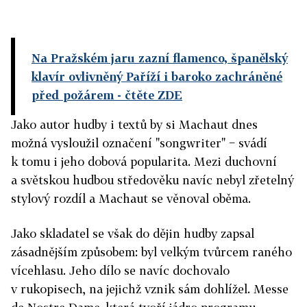
Na Pražském jaru zazní flamenco, španělský
klavír ovlivněný Paříží i baroko zachráněné
před požárem
- čtěte ZDE
Jako autor hudby i textů by si Machaut dnes
možná vysloužil označení "songwriter" − svádí
k tomu i jeho dobová popularita. Mezi duchovní
a světskou hudbou středověku navíc nebyl zřetelný
stylový rozdíl a Machaut se věnoval oběma.
Jako skladatel se však do dějin hudby zapsal
zásadnějším způsobem: byl velkým tvůrcem raného
vícehlasu. Jeho dílo se navíc dochovalo
v rukopisech, na jejichž vznik sám dohlížel. Messe