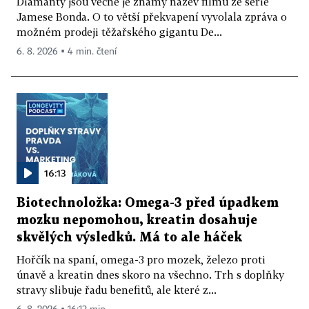
Diamanty jsou věčné je známý název filmu ze série
Jamese Bonda. O to větší překvapení vyvolala zpráva o
možném prodeji těžařského gigantu De...
6. 8. 2026 ▪ 4 min. čtení
16:13
Biotechnoložka: Omega-3 před úpadkem
mozku nepomohou, kreatin dosahuje
skvělých výsledků. Má to ale háček
Hořčík na spaní, omega-3 pro mozek, železo proti
únavě a kreatin dnes skoro na všechno. Trh s doplňky
stravy slibuje řadu benefitů, ale které z...