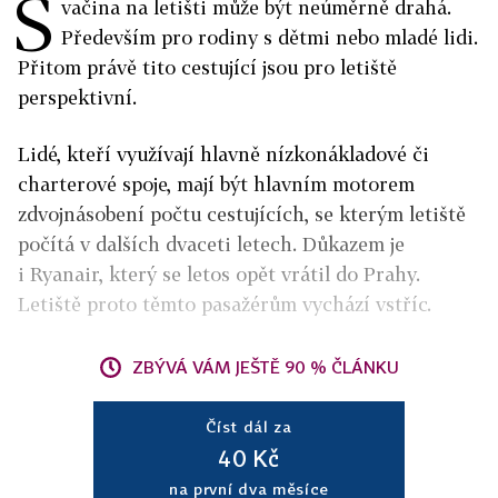
S
vačina na letišti může být neúměrně drahá.
Především pro rodiny s dětmi nebo mladé lidi.
Přitom právě tito cestující jsou pro letiště
perspektivní.
Lidé, kteří využívají hlavně nízkonákladové či
charterové spoje, mají být hlavním motorem
zdvojnásobení počtu cestujících, se kterým letiště
počítá v dalších dvaceti letech. Důkazem je
i Ryanair, který se letos opět vrátil do Prahy.
Letiště proto těmto pasažérům vychází vstříc.
ZBÝVÁ VÁM JEŠTĚ 90 % ČLÁNKU
Číst dál za
40 Kč
na první dva měsíce