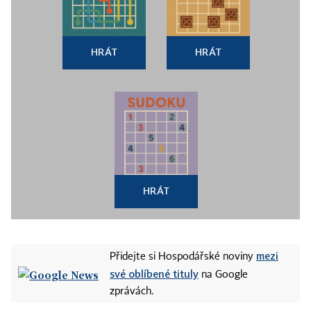
HRÁT
HRÁT
HRÁT
mezi
Přidejte si Hospodářské noviny
své oblíbené tituly
na Google
zprávách.