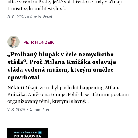
ulice v centru Prahy ještě spí. Přesto se tudy začínají
trousit vybraní lifestyloví...
8. 8. 2026 ▪ 4 min. čtení
PETR HONZEJK
„Prolhaný hlupák v čele nemyslícího
stáda“. Proč Milana Knížáka oslavuje
vláda vedená mužem, kterým umělec
opovrhoval
Někteří říkají, že to byl poslední happening Milana
Knížáka. A něco na tom je. Pohřeb se státními poctami
organizovaný těmi, kterými slavný...
7. 8. 2026 ▪ 4 min. čtení