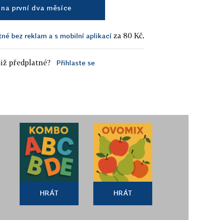
na první dva měsíce
za 80 Kč.
tné bez reklam a s mobilní aplikací
iž předplatné?
Přihlaste se
HRÁT
HRÁT