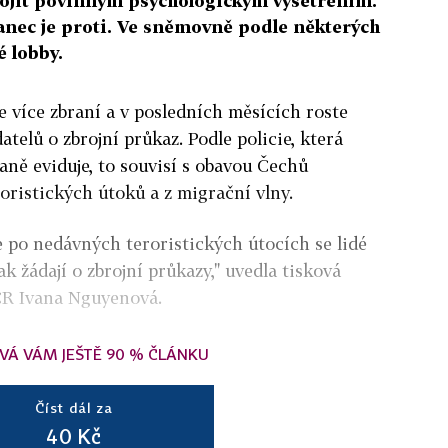
rojít povinným psychologickým vyšetřením.
anec je proti. Ve sněmovně podle některých
é lobby.
e více zbraní a v posledních měsících roste
atelů o zbrojní průkaz. Podle policie, která
aně eviduje, to souvisí s obavou Čechů
oristických útoků a z migrační vlny.
 po nedávných teroristických útocích se lidé
ak žádají o zbrojní průkazy," uvedla tisková
 ČR Ivana Nguyenová.
VÁ VÁM JEŠTĚ 90 % ČLÁNKU
Číst dál za
40 Kč