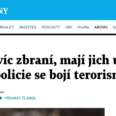
ARCHIV
REALITY
INVESTICE
PODCASTY
HRY
PročNe
D
víc zbraní, mají jich
policie se bojí terori
ben
PŘEHRÁT ČLÁNEK