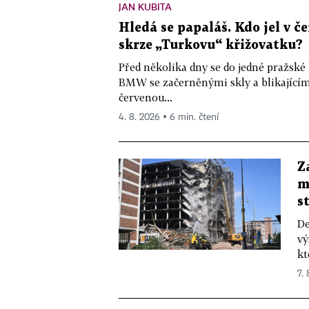
JAN KUBITA
Hledá se papaláš. Kdo jel v
skrze „Turkovu“ křižovatku?
Před několika dny se do jedné pražské
BMW se začerněnými skly a blikající
červenou...
4. 8. 2026 ▪ 6 min. čtení
Z
m
s
De
vý
kt
7.