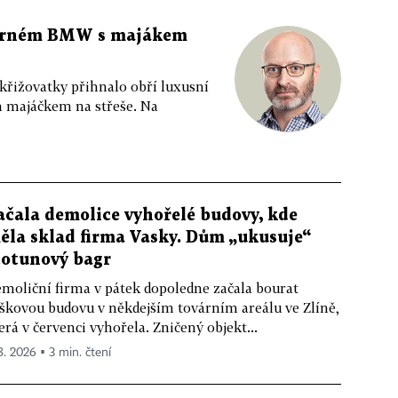
 černém BMW s majákem
 křižovatky přihnalo obří luxusní
m majáčkem na střeše. Na
ačala demolice vyhořelé budovy, kde
ěla sklad firma Vasky. Dům „ukusuje“
totunový bagr
moliční firma v pátek dopoledne začala bourat
škovou budovu v někdejším továrním areálu ve Zlíně,
erá v červenci vyhořela. Zničený objekt...
 8. 2026 ▪ 3 min. čtení