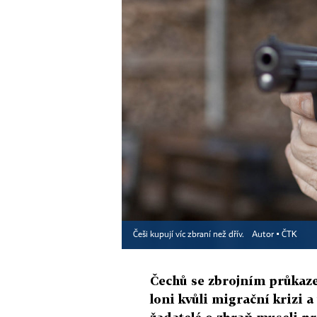
Češi kupují víc zbraní než dřív.
Autor ▪
ČTK
Čechů se zbrojním průkazem
loni kvůli migrační krizi a