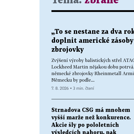
Téma:
zbraně
„To se nestane za dva r
doplnit americké zásoby s
zbrojovky
Zvýšení výroby balistických střel AT
Lockheed Martin nějakou dobu potrvá. 
německé zbrojovky Rheinmetall Armin
Německu by podle...
7. 8. 2026 ▪ 3 min. čtení
Strnadova CSG má mnohem
vyšší marže než konkurence.
Akcie šly po pololetních
výsledcích nahoru, pak