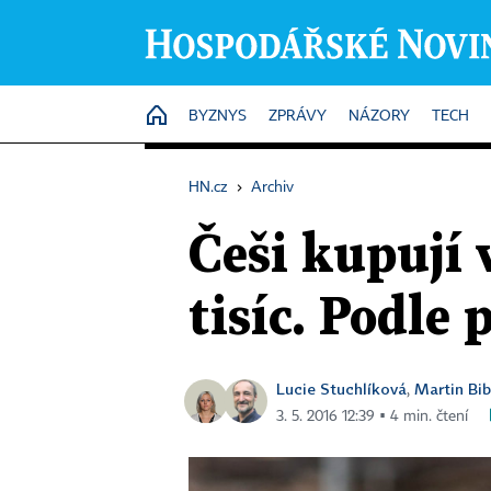
HOME
BYZNYS
ZPRÁVY
NÁZORY
TECH
HN.cz
›
Archiv
Češi kupují 
tisíc. Podle 
Lucie Stuchlíková
Martin Bi
,
3. 5. 2016 12:39 ▪ 4 min. čtení