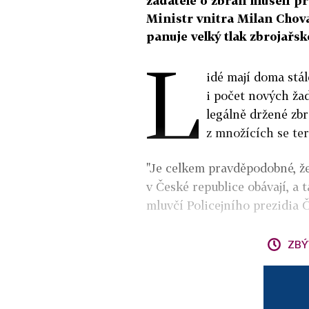
žadatelé o zbraň museli p
Ministr vnitra Milan Chov
panuje velký tlak zbrojařsk
L
idé mají doma stál
i počet nových žad
legálně držené zbr
z množících se ter
"Je celkem pravděpodobné, že
v České republice obávají, a t
mluvčí Policejního prezidia
ZBÝ