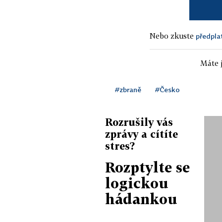
Nebo zkuste
předpla
Máte j
#zbraně
#Česko
Rozrušily vás
zprávy a cítíte
stres?
Rozptylte se
logickou
hádankou