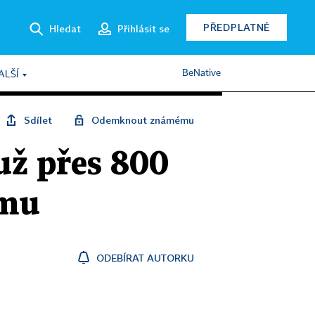
PŘEDPLATNÉ
Hledat
Přihlásit se
BeNative
ALŠÍ
Sdílet
Odemknout známému
 už přes 800
smu
ODEBÍRAT AUTORKU