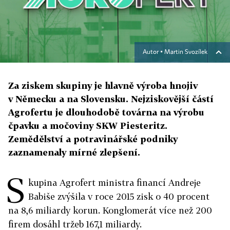
Autor ▪
Martin Svozílek
Za ziskem skupiny je hlavně výroba hnojiv
v Německu a na Slovensku. Nejziskovější částí
Agrofertu je dlouhodobě továrna na výrobu
čpavku a močoviny SKW Piesteritz.
Zemědělství a potravinářské podniky
zaznamenaly mírné zlepšení.
S
kupina Agrofert ministra financí Andreje
Babiše zvýšila v roce 2015 zisk o 40 procent
na 8,6 miliardy korun. Konglomerát více než 200
firem dosáhl tržeb 167,1 miliardy.