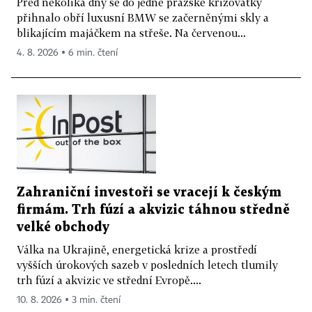
Před několika dny se do jedné pražské křižovatky
přihnalo obří luxusní BMW se začerněnými skly a
blikajícím majáčkem na střeše. Na červenou...
4. 8. 2026 ▪ 6 min. čtení
Zahraniční investoři se vracejí k českým
firmám. Trh fúzí a akvizic táhnou středně
velké obchody
Válka na Ukrajině, energetická krize a prostředí
vyšších úrokových sazeb v posledních letech tlumily
trh fúzí a akvizic ve střední Evropě....
10. 8. 2026 ▪ 3 min. čtení