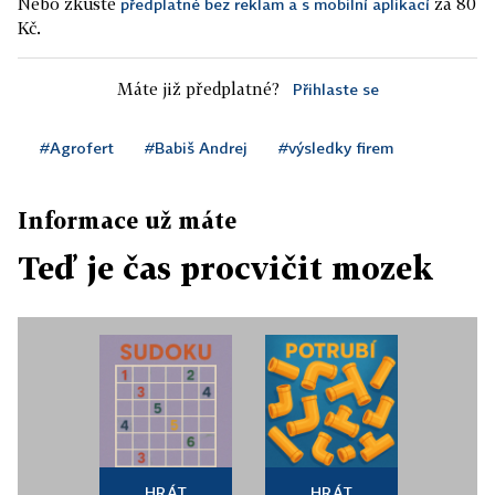
Nebo zkuste
za 80
předplatné bez reklam a s mobilní aplikací
Kč.
Máte již předplatné?
Přihlaste se
#Agrofert
#Babiš Andrej
#výsledky firem
Informace už máte
Teď je čas procvičit mozek
HRÁT
HRÁT