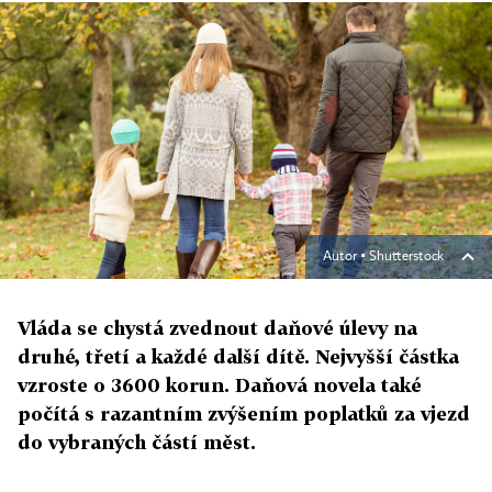
Autor ▪
Shutterstock
Vláda se chystá zvednout daňové úlevy na
druhé, třetí a každé další dítě. Nejvyšší částka
vzroste o 3600 korun. Daňová novela také
počítá s razantním zvýšením poplatků za vjezd
do vybraných částí měst.