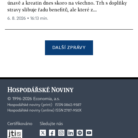
únavě a kreatin dnes skoro na všechno. Trh s doplňky
stravy slibuje řadu benefitů, ale které z...
6. 8. 2026 ▪ 16:13 min.
DALŠÍ ZPRÁVY
©
1996-2026
Economia, a.s.
Hospodářské noviny (print) ISSN 0862-9587
Hospodářské noviny (online) ISSN 2787-950X
Certifikováno
Sledujte nás