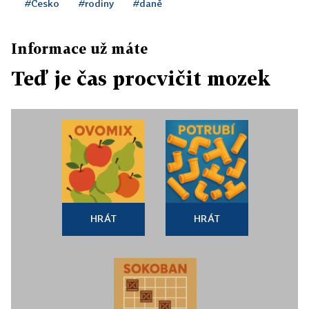
#Česko
#rodiny
#daně
Informace už máte
Teď je čas procvičit mozek
HRÁT
HRÁT