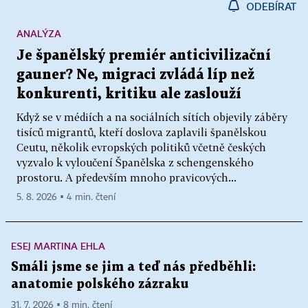
ODEBÍRAT
ANALÝZA
Je španělský premiér anticivilizační
gauner? Ne, migraci zvládá líp než
konkurenti, kritiku ale zaslouží
Když se v médiích a na sociálních sítích objevily záběry
tisíců migrantů, kteří doslova zaplavili španělskou
Ceutu, několik evropských politiků včetně českých
vyzvalo k vyloučení Španělska z schengenského
prostoru. A především mnoho pravicových...
5. 8. 2026 ▪ 4 min. čtení
ESEJ MARTINA EHLA
Smáli jsme se jim a teď nás předběhli:
anatomie polského zázraku
31. 7. 2026 ▪ 8 min. čtení