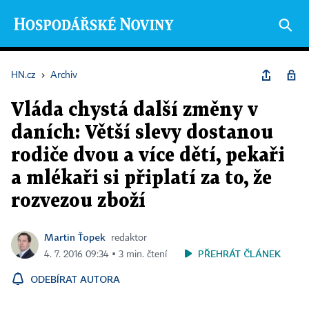
HN.cz
›
Archiv
Vláda chystá další změny v
daních: Větší slevy dostanou
rodiče dvou a více dětí, pekaři
a mlékaři si připlatí za to, že
rozvezou zboží
Martin Ťopek
redaktor
PŘEHRÁT ČLÁNEK
4. 7. 2016 09:34 ▪ 3 min. čtení
ODEBÍRAT AUTORA