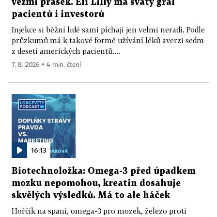
vezmi prášek. Eli Lilly má svatý grál
pacientů i investorů
Injekce si běžní lidé sami píchají jen velmi neradi. Podle
průzkumů má k takové formě užívání léků averzi sedm
z deseti amerických pacientů....
7. 8. 2026 ▪ 4 min. čtení
16:13
Biotechnoložka: Omega-3 před úpadkem
mozku nepomohou, kreatin dosahuje
skvělých výsledků. Má to ale háček
Hořčík na spaní, omega-3 pro mozek, železo proti