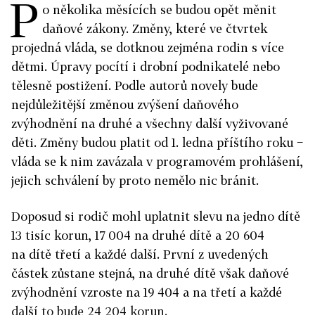
P
o několika měsících se budou opět měnit
daňové zákony. Změny, které ve čtvrtek
projedná vláda, se dotknou zejména rodin s více
dětmi. Úpravy pocítí i drobní podnikatelé nebo
tělesně postižení. Podle autorů novely bude
nejdůležitější změnou zvýšení daňového
zvýhodnění na druhé a všechny další vyživované
děti. Změny budou platit od 1. ledna příštího roku −
vláda se k nim zavázala v programovém prohlášení,
jejich schválení by proto nemělo nic bránit.
Doposud si rodič mohl uplatnit slevu na jedno dítě
13 tisíc korun, 17 004 na druhé dítě a 20 604
na dítě třetí a každé další. První z uvedených
částek zůstane stejná, na druhé dítě však daňové
zvýhodnění vzroste na 19 404 a na třetí a každé
další to bude 24 204 korun.