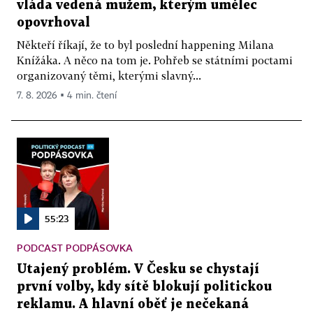
vláda vedená mužem, kterým umělec
opovrhoval
Někteří říkají, že to byl poslední happening Milana
Knížáka. A něco na tom je. Pohřeb se státními poctami
organizovaný těmi, kterými slavný...
7. 8. 2026 ▪ 4 min. čtení
55:23
PODCAST PODPÁSOVKA
Utajený problém. V Česku se chystají
první volby, kdy sítě blokují politickou
reklamu. A hlavní oběť je nečekaná