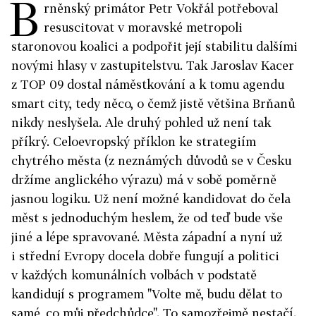
B
rněnský primátor Petr Vokřál potřeboval
resuscitovat v moravské metropoli
staronovou koalici a podpořit její stabilitu dalšími
novými hlasy v zastupitelstvu. Tak Jaroslav Kacer
z TOP 09 dostal náměstkování a k tomu agendu
smart city, tedy něco, o čemž jistě většina Brňanů
nikdy neslyšela. Ale druhý pohled už není tak
příkrý. Celoevropský příklon ke strategiím
chytrého města (z neznámých důvodů se v Česku
držíme anglického výrazu) má v sobě poměrně
jasnou logiku. Už není možné kandidovat do čela
měst s jednoduchým heslem, že od teď bude vše
jiné a lépe spravované. Města západní a nyní už
i střední Evropy docela dobře fungují a politici
v každých komunálních volbách v podstatě
kandidují s programem "Volte mě, budu dělat to
samé, co můj předchůdce". To samozřejmě nestačí.