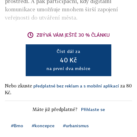
prostředí. A pak participační, kdy digitální
komunikace umožňuje mnohem širší zapojení
veřejnosti do utváření města.
ZBÝVÁ VÁM JEŠTĚ 30 % ČLÁNKU
Číst dál za
40 Kč
na první dva měsíce
Nebo zkuste
za 80
předplatné bez reklam a s mobilní aplikací
Kč.
Máte již předplatné?
Přihlaste se
#Brno
#koncepce
#urbanismus