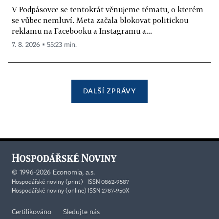
V Podpásovce se tentokrát věnujeme tématu, o kterém
se vůbec nemluví. Meta začala blokovat politickou
reklamu na Facebooku a Instagramu a...
7. 8. 2026 ▪ 55:23 min.
DALŠÍ ZPRÁVY
©
1996-2026
Economia, a.s.
Hospodářské noviny (print) ISSN 0862-9587
Hospodářské noviny (online) ISSN 2787-950X
Certifikováno
Sledujte nás