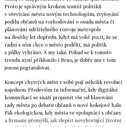
Proto je správným krokem soutěž politiků
v otevírání města novým technologiím, zvyšování
podílu občanů na rozhodování o osudu města či
plánování udržitelného rozvoje metropole
na desítky let dopředu. Když má volič pocit, že se
radní s ním chce o město podělit, má politik
z půlky vyhráno. A my také. Pokud se k tomuto
trendu nyní přiklonilo i Brno, je dobře mu v tom
jenom pogratulovat.
Koncept chytrých měst v sobě pojí několik revolucí
najednou. Především tu informační, kdy digitální
komunikací se snaží projasnit vše od hlasování
rady města po debatu občanů o nové hokejové hale.
Pak ekologickou, kdy města ve spolupráci s občany
a firmami přemýšlí, jak zlepšit nevyhovující životní