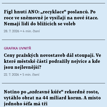
Fígl hnutí ANO: „recyklace“ poslanců. Po
roce ve sněmovně je vysílají na nové štace.
Nemají lidi do blížících se voleb
28. 7. 2026 ▪ 4 min. čtení
GRAFIKA UVNITŘ
Ceny pražských novostaveb dál stoupají. Ve
které městské části podražily nejvíce a kde
jsou nejlevnější?
22. 7. 2026 ▪ 5 min. čtení
Notino po „ozdravné kúře“ rekordně roste,
vytáhlo obrat na 44 miliard korun. A místo
jednoho šéfa má tři