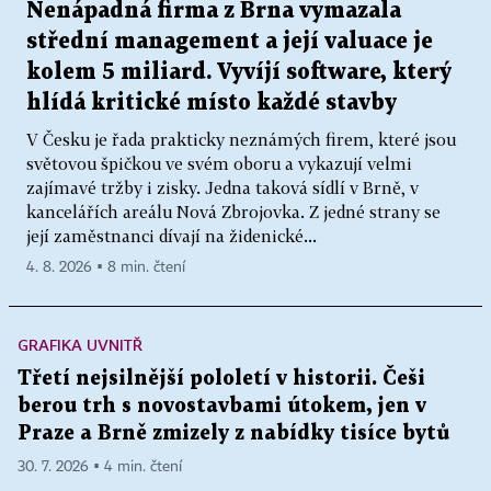
Nenápadná firma z Brna vymazala
střední management a její valuace je
kolem 5 miliard. Vyvíjí software, který
hlídá kritické místo každé stavby
V Česku je řada prakticky neznámých firem, které jsou
světovou špičkou ve svém oboru a vykazují velmi
zajímavé tržby i zisky. Jedna taková sídlí v Brně, v
kancelářích areálu Nová Zbrojovka. Z jedné strany se
její zaměstnanci dívají na židenické...
4. 8. 2026 ▪ 8 min. čtení
GRAFIKA UVNITŘ
Třetí nejsilnější pololetí v historii. Češi
berou trh s novostavbami útokem, jen v
Praze a Brně zmizely z nabídky tisíce bytů
30. 7. 2026 ▪ 4 min. čtení