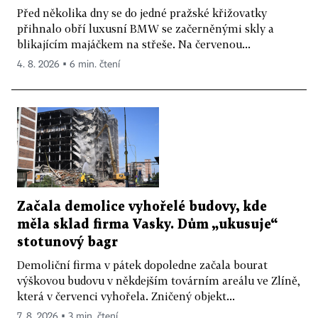
Před několika dny se do jedné pražské křižovatky
přihnalo obří luxusní BMW se začerněnými skly a
blikajícím majáčkem na střeše. Na červenou...
4. 8. 2026 ▪ 6 min. čtení
Začala demolice vyhořelé budovy, kde
měla sklad firma Vasky. Dům „ukusuje“
stotunový bagr
Demoliční firma v pátek dopoledne začala bourat
výškovou budovu v někdejším továrním areálu ve Zlíně,
která v červenci vyhořela. Zničený objekt...
7. 8. 2026 ▪ 3 min. čtení