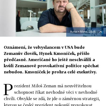
Autor ▪
Matej Slávik
Oznámení, že velvyslancem v USA bude
Zemanův člověk, Hynek Kmoníček, přišlo
předčasně. Američané ho ještě neschválili a
kvůli Zemanově provokativní politice spěchat
nebudou. Kmoníček je prohra celé exekutivy.
P
rezident Miloš Zeman má neuvěřitelnou
schopnost říkat nevhodné věci v nevhodné
chvíli. Obvykle se zdá, že jde o záměrnou strategii,
kterou se český prezident pokouší provokovat