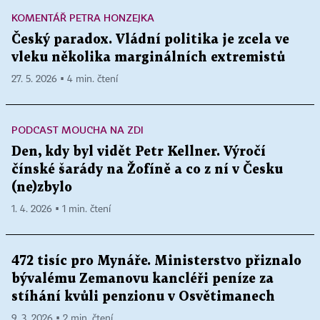
KOMENTÁŘ PETRA HONZEJKA
Český paradox. Vládní politika je zcela ve
vleku několika marginálních extremistů
27. 5. 2026 ▪ 4 min. čtení
PODCAST MOUCHA NA ZDI
Den, kdy byl vidět Petr Kellner. Výročí
čínské šarády na Žofíně a co z ní v Česku
(ne)zbylo
1. 4. 2026 ▪ 1 min. čtení
472 tisíc pro Mynáře. Ministerstvo přiznalo
bývalému Zemanovu kancléři peníze za
stíhání kvůli penzionu v Osvětimanech
9. 3. 2026 ▪ 2 min. čtení