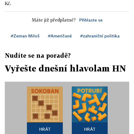
Kč.
Máte již předplatné?
Přihlaste se
#Zeman Miloš
#Američané
#zahraniční politika
Nudíte se na poradě?
Vyřešte dnešní hlavolam HN
HRÁT
HRÁT