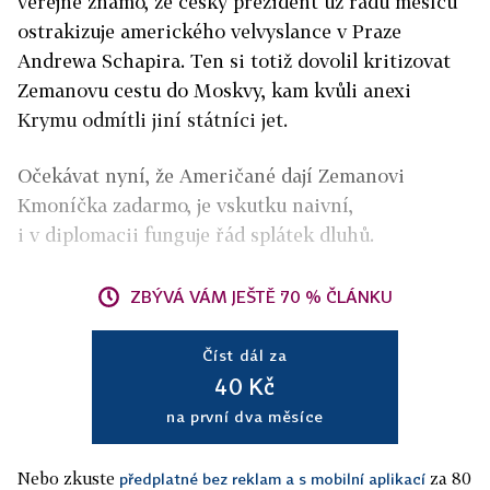
veřejně známo, že český prezident už řadu měsíců
ostrakizuje amerického velvyslance v Praze
Andrewa Schapira. Ten si totiž dovolil kritizovat
Zemanovu cestu do Moskvy, kam kvůli anexi
Krymu odmítli jiní státníci jet.
Očekávat nyní, že Američané dají Zemanovi
Kmoníčka zadarmo, je vskutku naivní,
i v diplomacii funguje řád splátek dluhů.
ZBÝVÁ VÁM JEŠTĚ 70 % ČLÁNKU
Číst dál za
40 Kč
na první dva měsíce
Nebo zkuste
za 80
předplatné bez reklam a s mobilní aplikací