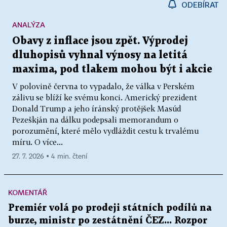
ODEBÍRAT
ANALÝZA
Obavy z inflace jsou zpět. Výprodej
dluhopisů vyhnal výnosy na letitá
maxima, pod tlakem mohou být i akcie
V polovině června to vypadalo, že válka v Perském
zálivu se blíží ke svému konci. Americký prezident
Donald Trump a jeho íránský protějšek Masúd
Pezeškján na dálku podepsali memorandum o
porozumění, které mělo vydláždit cestu k trvalému
míru. O více...
27. 7. 2026 ▪ 4 min. čtení
KOMENTÁŘ
Premiér volá po prodeji státních podílů na
burze, ministr po zestátnění ČEZ... Rozpor