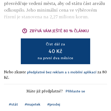
přesvědčuje vedení města, aby od státu část areálu
odkoupilo. Jeho minimální cena ve výběrovém
řízení je stanovena na 2,27 milionu korun.
ZBÝVÁ VÁM JEŠTĚ 80 % ČLÁNKU
Číst dál za
40 Kč
na první dva měsíce
Nebo zkuste
za 80
předplatné bez reklam a s mobilní aplikací
Kč.
Máte již předplatné?
Přihlaste se
#stát
#majetek
#prodej