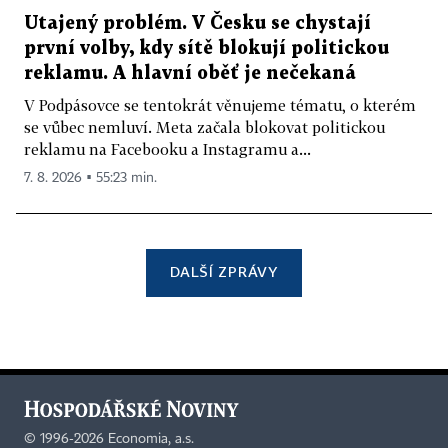
Utajený problém. V Česku se chystají
první volby, kdy sítě blokují politickou
reklamu. A hlavní oběť je nečekaná
V Podpásovce se tentokrát věnujeme tématu, o kterém
se vůbec nemluví. Meta začala blokovat politickou
reklamu na Facebooku a Instagramu a...
7. 8. 2026 ▪ 55:23 min.
DALŠÍ ZPRÁVY
©
1996-2026
Economia, a.s.