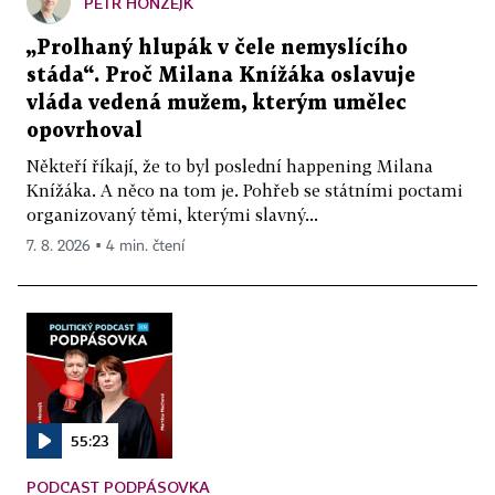
PETR HONZEJK
„Prolhaný hlupák v čele nemyslícího
stáda“. Proč Milana Knížáka oslavuje
vláda vedená mužem, kterým umělec
opovrhoval
Někteří říkají, že to byl poslední happening Milana
Knížáka. A něco na tom je. Pohřeb se státními poctami
organizovaný těmi, kterými slavný...
7. 8. 2026 ▪ 4 min. čtení
55:23
PODCAST PODPÁSOVKA