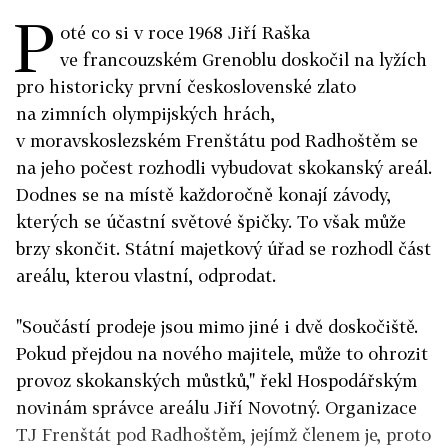
P
oté co si v roce 1968 Jiří Raška
ve francouzském Grenoblu doskočil na lyžích
pro historicky první československé zlato
na zimních olympijských hrách,
v moravskoslezském Frenštátu pod Radhoštěm se
na jeho počest rozhodli vybudovat skokanský areál.
Dodnes se na místě každoročně konají závody,
kterých se účastní světové špičky. To však může
brzy skončit. Státní majetkový úřad se rozhodl část
areálu, kterou vlastní, odprodat.
"Součástí prodeje jsou mimo jiné i dvě doskočiště.
Pokud přejdou na nového majitele, může to ohrozit
provoz skokanských můstků," řekl Hospodářským
novinám správce areálu Jiří Novotný. Organizace
TJ Frenštát pod Radhoštěm, jejímž členem je, proto