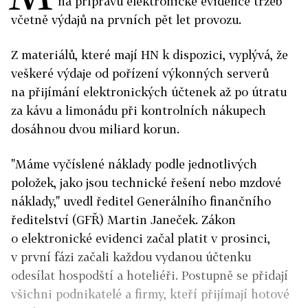
na přípravu elektronické evidence tržeb
včetně výdajů na prvních pět let provozu.
Z materiálů, které mají HN k dispozici, vyplývá, že
veškeré výdaje od pořízení výkonných serverů
na přijímání elektronických účtenek až po útratu
za kávu a limonádu při kontrolních nákupech
dosáhnou dvou miliard korun.
"Máme vyčíslené náklady podle jednotlivých
položek, jako jsou technické řešení nebo mzdové
náklady," uvedl ředitel Generálního finančního
ředitelství (GFŘ) Martin Janeček. Zákon
o elektronické evidenci začal platit v prosinci,
v první fázi začali každou vydanou účtenku
odesílat hospodští a hoteliéři. Postupně se přidají
všichni podnikatelé a firmy, kteří přijímají hotové