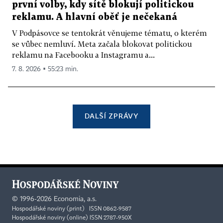
první volby, kdy sítě blokují politickou
reklamu. A hlavní oběť je nečekaná
V Podpásovce se tentokrát věnujeme tématu, o kterém
se vůbec nemluví. Meta začala blokovat politickou
reklamu na Facebooku a Instagramu a...
7. 8. 2026 ▪ 55:23 min.
DALŠÍ ZPRÁVY
©
1996-2026
Economia, a.s.
Hospodářské noviny (print) ISSN 0862-9587
Hospodářské noviny (online) ISSN 2787-950X