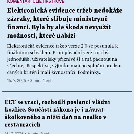
KOMENTÁŘ JULIE HRSTKOVÉ
Elektronická evidence tržeb nedokáže
zázraky, které slibuje ministryně
financí. Byla by ale škoda nevyužít
možnosti, které nabízí
Elektronická evidence tržeb verze 2.0 se posunula k
finálnímu schválení. Proti původní verzi má být
jednodušší, uživatelsky příznivější a má padnout na
všechny. Respektive, výjimku mají po splnění předem
daných kritérií malí živnostníci. Podmínky...
16. 7. 2026 ▪ 3 min. čtení
EET se vrací, rozhodli poslanci vládní
koalice. Součástí zákona je i návrat
školkovného a nižší daň na nealko v
restauracích