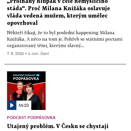
„Prolhaný hlupák v čele nemyslícího
stáda“. Proč Milana Knížáka oslavuje
vláda vedená mužem, kterým umělec
opovrhoval
Někteří říkají, že to byl poslední happening Milana
Knížáka. A něco na tom je. Pohřeb se státními poctami
organizovaný těmi, kterými slavný...
7. 8. 2026 ▪ 4 min. čtení
55:23
PODCAST PODPÁSOVKA
Utajený problém. V Česku se chystají