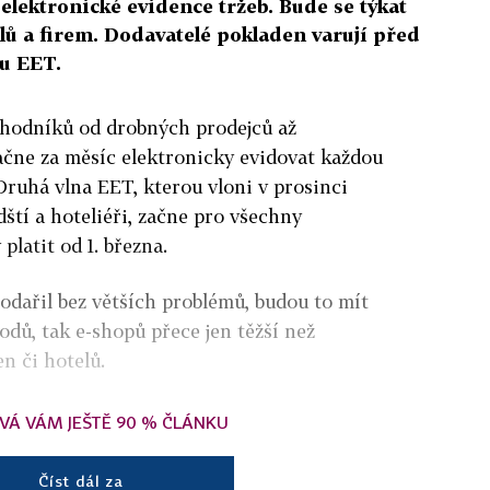
elektronické evidence tržeb. Bude se týkat
lů a firem. Dodavatelé pokladen varují před
u EET.
chodníků od drobných prodejců až
čne za měsíc elektronicky evidovat každou
Druhá vlna EET, kterou vloni v prosinci
ští a hoteliéři, začne pro všechny
latit od 1. března.
podařil bez větších problémů, budou to mít
dů, tak e-shopů přece jen těžší než
n či hotelů.
VÁ VÁM JEŠTĚ 90 % ČLÁNKU
Číst dál za