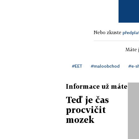
Nebo zkuste
předpla
Máte j
#EET
#maloobchod
#e-s
Informace už máte
Teď je čas
procvičit
mozek