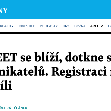
ARCHIV
REALITY
INVESTICE
PODCASTY
HRY
PročNe
D
ET se blíží, dotkne s
ikatelů. Registraci
íli
ŘEHRÁT ČLÁNEK