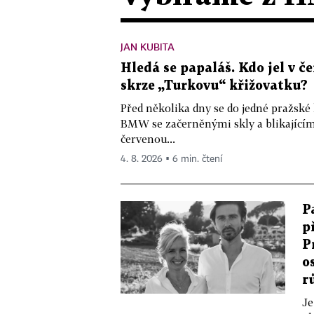
JAN KUBITA
Hledá se papaláš. Kdo jel v
skrze „Turkovu“ křižovatku?
Před několika dny se do jedné pražské
BMW se začerněnými skly a blikající
červenou...
4. 8. 2026 ▪ 6 min. čtení
P
p
P
o
r
Je