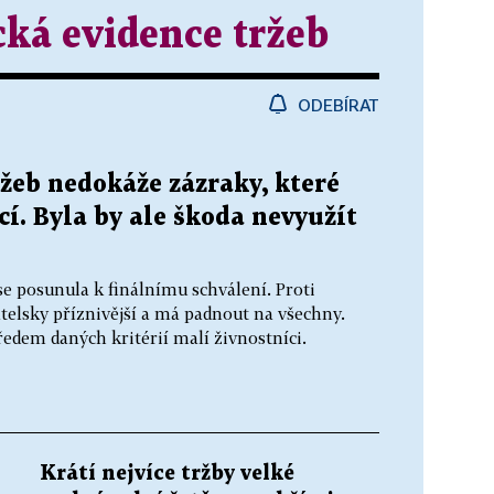
cká evidence tržeb
ODEBÍRAT
žeb nedokáže zázraky, které
cí. Byla by ale škoda nevyužít
se posunula k finálnímu schválení. Proti
atelsky příznivější a má padnout na všechny.
ředem daných kritérií malí živnostníci.
Krátí nejvíce tržby velké