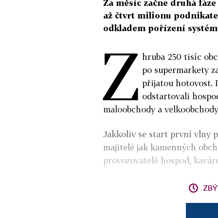
Za měsíc začne druhá fáze 
až čtvrt milionu podnikate
odkladem pořízení systém
Z
hruba 250 tisíc ob
po supermarkety za
přijatou hotovost. 
odstartovali hospod
maloobchody a velkoobchody p
Jakkoliv se start první vlny 
majitelé jak kamenných obcho
provozovatelé hospod, kaváre
ZBÝ