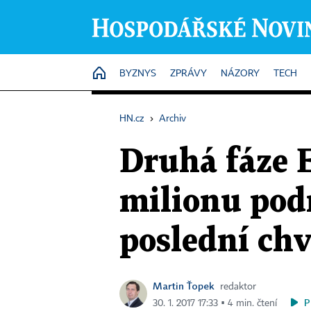
HOME
BYZNYS
ZPRÁVY
NÁZORY
TECH
HN.cz
›
Archiv
Druhá fáze E
milionu podn
poslední chv
Martin Ťopek
redaktor
P
30. 1. 2017 17:33 ▪ 4 min. čtení