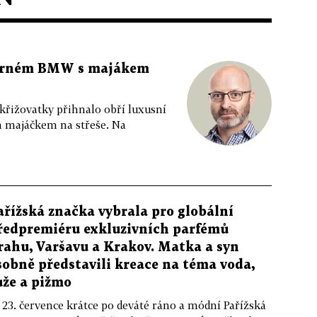
 černém BMW s majákem
 křižovatky přihnalo obří luxusní
m majáčkem na střeše. Na
ařížská značka vybrala pro globální
ředpremiéru exkluzivních parfémů
rahu, Varšavu a Krakov. Matka a syn
sobně představili kreace na téma voda,
ůže a pižmo
 23. července krátce po deváté ráno a módní Pařížská