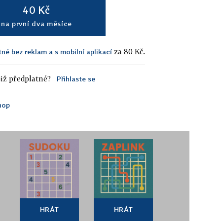
40 Kč
na první dva měsíce
za 80 Kč.
tné bez reklam a s mobilní aplikací
iž předplatné?
Přihlaste se
hop
HRÁT
HRÁT