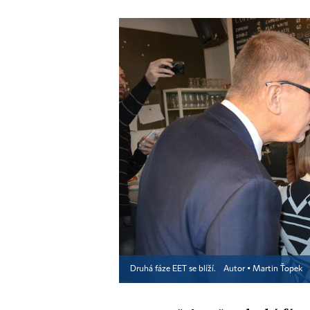
Druhá fáze EET se blíží.
Autor ▪
Martin Ťopek