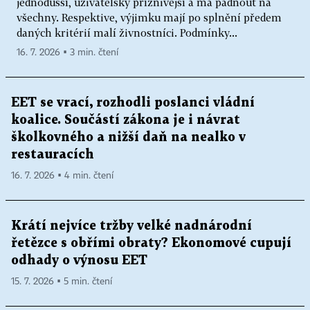
jednodušší, uživatelsky příznivější a má padnout na
všechny. Respektive, výjimku mají po splnění předem
daných kritérií malí živnostníci. Podmínky...
16. 7. 2026 ▪ 3 min. čtení
EET se vrací, rozhodli poslanci vládní
koalice. Součástí zákona je i návrat
školkovného a nižší daň na nealko v
restauracích
16. 7. 2026 ▪ 4 min. čtení
Krátí nejvíce tržby velké nadnárodní
řetězce s obřími obraty? Ekonomové cupují
odhady o výnosu EET
15. 7. 2026 ▪ 5 min. čtení