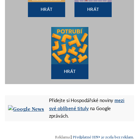
HRÁT
HRÁT
HRÁT
mezi
Přidejte si Hospodářské noviny
své oblíbené tituly
na Google
zprávách.
|
Předplatné HN+ je zcela bez reklam.