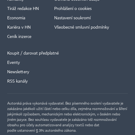
Tiráž redakce HN
Prohlášení o cookies
Economia
Nastavení soukromí
Kariéra v HN
Všeobecné smluvní podmínky
Ceník inzerce
Koupit / darovat předplatné
Eventy
Newslettery
×
RSS kanály
Autorská práva vykonává vydavatel. Bez písemného svolení vydavatele je
zakázáno jakékoli užití částí nebo celku díla, zejména rozmnožování a šíření
jakýmkoli způsobem, mechanickým nebo elektronickým, v českém nebo
jiném jazyce. Bez souhlasu vydavatele je zakázáno též rozmnožování
obsahu pro účely automatizované analýzy textů nebo dat
podle ustanovení § 39c autorského zákona.