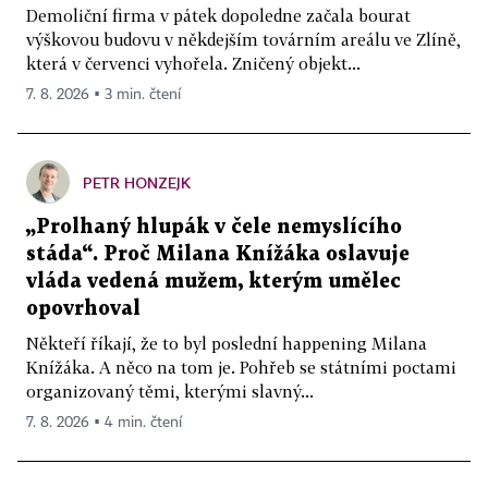
Demoliční firma v pátek dopoledne začala bourat
výškovou budovu v někdejším továrním areálu ve Zlíně,
která v červenci vyhořela. Zničený objekt...
7. 8. 2026 ▪ 3 min. čtení
PETR HONZEJK
„Prolhaný hlupák v čele nemyslícího
stáda“. Proč Milana Knížáka oslavuje
vláda vedená mužem, kterým umělec
opovrhoval
Někteří říkají, že to byl poslední happening Milana
Knížáka. A něco na tom je. Pohřeb se státními poctami
organizovaný těmi, kterými slavný...
7. 8. 2026 ▪ 4 min. čtení