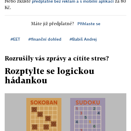
Nebo zkuste
za 80
předplatné bez reklam a s mobilní aplikací
Kč.
Máte již předplatné?
Přihlaste se
#EET
#finanční dohled
#Babiš Andrej
Rozrušily vás zprávy a cítíte stres?
Rozptylte se logickou
hádankou