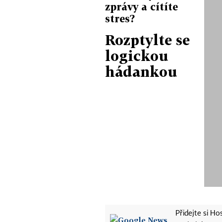
zprávy a cítíte
stres?
Rozptylte se
logickou
hádankou
Přidejte si H