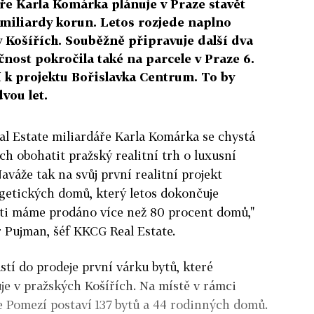
e Karla Komárka plánuje v Praze stavět
 miliardy korun. Letos rozjede naplno
 Košířích. Souběžně připravuje další dva
čnost pokročila také na parcele v Praze 6.
 k projektu Bořislavka Centrum. To by
vou let.
l Es­tate miliardáře Karla Komárka se chystá
ech obohatit pražský realitní trh o luxusní
Naváže tak na svůj první realitní projekt
getických domů, který letos dokončuje
sti máme prodáno více než 80 procent domů,"
 Pujman, šéf KKCG Real Estate.
ustí do prodeje první várku bytů, které
uje v pražských Košířích. Na místě v rámci
e Pomezí postaví 137 bytů a 44 rodinných domů.