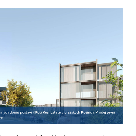
nných domů postaví KKCG Real Estate v pražských Košířích. Prodej první
te