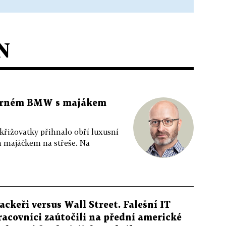
N
 černém BMW s majákem
 křižovatky přihnalo obří luxusní
m majáčkem na střeše. Na
ackeři versus Wall Street. Falešní IT
racovníci zaútočili na přední americké