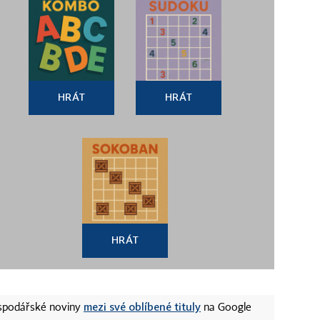
HRÁT
HRÁT
HRÁT
mezi své oblíbené tituly
ospodářské noviny
na Google