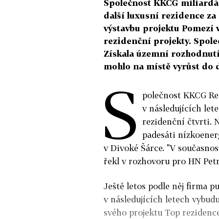
Společnost KKCG miliardář
další luxusní rezidence za
výstavbu projektu Pomezí v
rezidenční projekty. Spole
Získala územní rozhodnutí
mohlo na místě vyrůst do d
S
polečnost KKCG Rea
v následujících let
rezidenční čtvrti. 
padesáti nízkoener
v Divoké Šárce. "V současno
řekl v rozhovoru pro HN Petr
Ještě letos podle něj firma p
v následujících letech vybud
svého projektu Top rezidenc