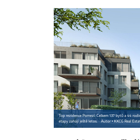
Top rezidence Pomezí: Celkem 137 bytů a 44 rodi
etapy zahájí ještě letos.
Autor ▪
KKCG Real Esta