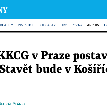
ARCHIV
REALITY
INVESTICE
PODCASTY
HRY
PročNe
D
KCG v Praze postaví 
 Stavět bude v Košíří
ŘEHRÁT ČLÁNEK