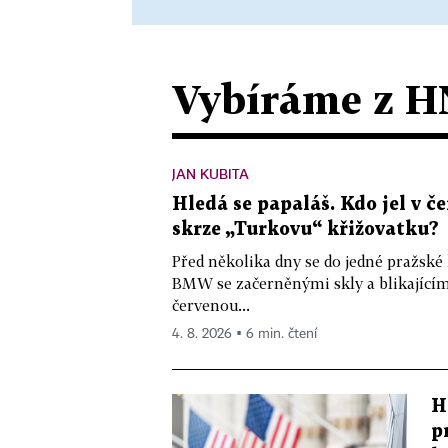
Vybíráme z H
JAN KUBITA
Hledá se papaláš. Kdo jel v
skrze „Turkovu“ křižovatku?
Před několika dny se do jedné pražské
BMW se začerněnými skly a blikající
červenou...
4. 8. 2026 ▪ 6 min. čtení
H
p