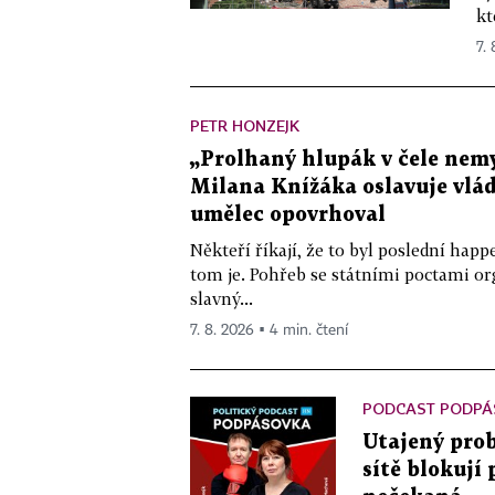
kt
7.
PETR HONZEJK
„Prolhaný hlupák v čele nemy
Milana Knížáka oslavuje vlá
umělec opovrhoval
Někteří říkají, že to byl poslední ha
tom je. Pohřeb se státními poctami o
slavný...
7. 8. 2026 ▪ 4 min. čtení
PODCAST PODPÁ
Utajený prob
sítě blokují