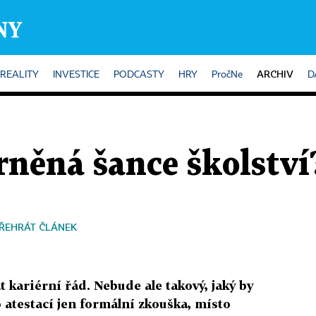
ARCHIV
REALITY
INVESTICE
PODCASTY
HRY
PročNe
D
rněná šance školství
ŘEHRÁT ČLÁNEK
t kariérní řád. Nebude ale takový, jaký by
o atestací jen formální zkouška, místo