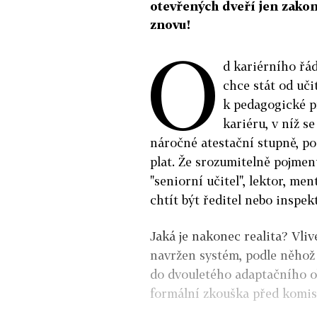
otevřených dveří jen zako
znovu!
O
d kariérního řád
chce stát od uči
k pedagogické pr
kariéru, v níž s
náročné atestační stupně, po 
plat. Že srozumitelně pojmen
"seniorní učitel", lektor, me
chtít být ředitel nebo inspek
Jaká je nakonec realita? Vliv
navržen systém, podle něhož
do dvouletého adaptačního o
formální zkouška před komisí,