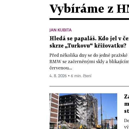
Vybíráme z H
JAN KUBITA
Hledá se papaláš. Kdo jel v
skrze „Turkovu“ křižovatku?
Před několika dny se do jedné pražské
BMW se začerněnými skly a blikající
červenou...
4. 8. 2026 ▪ 6 min. čtení
Z
m
s
De
vý