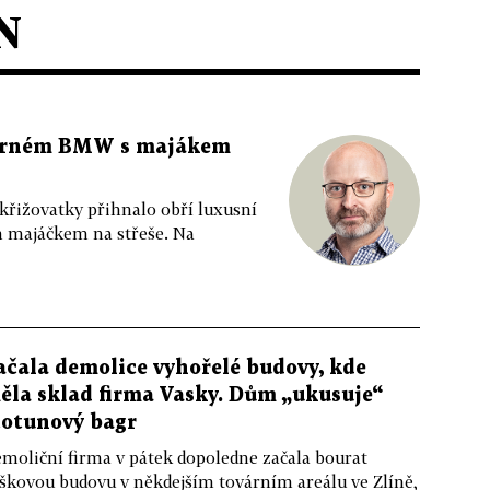
N
 černém BMW s majákem
 křižovatky přihnalo obří luxusní
m majáčkem na střeše. Na
ačala demolice vyhořelé budovy, kde
ěla sklad firma Vasky. Dům „ukusuje“
totunový bagr
moliční firma v pátek dopoledne začala bourat
škovou budovu v někdejším továrním areálu ve Zlíně,