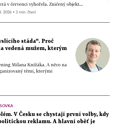
erá v červenci vyhořela. Zničený objekt...
 8. 2026 ▪ 3 min. čtení
slícího stáda“. Proč
da vedená mužem, kterým
ppening Milana Knížáka. A něco na
rganizovaný těmi, kterými
SOVKA
lém. V Česku se chystají první volby, kdy
 politickou reklamu. A hlavní oběť je