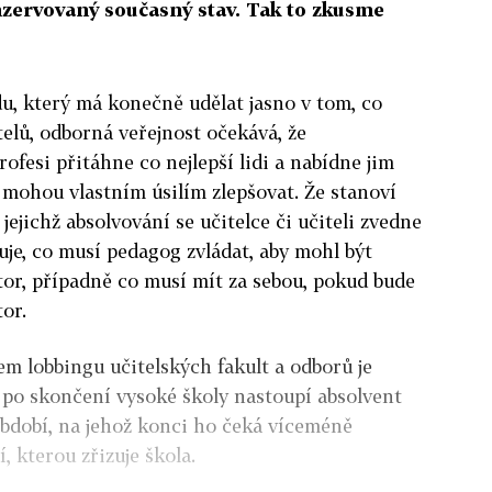
nzervovaný současný stav. Tak to zkusme
u, který má konečně udělat jasno v tom, co
telů, odborná veřejnost očekává, že
ofesi přitáhne co nejlepší lidi a nabídne jim
e mohou vlastním úsilím zlepšovat. Že stanoví
jejichž absolvování se učitelce či učiteli zvedne
uje, co musí pedagog zvládat, aby mohl být
ntor, případně co musí mít za sebou, pokud bude
tor.
em lobbingu učitelských fakult a odborů je
 po skončení vysoké školy nastoupí absolvent
bdobí, na jehož konci ho čeká víceméně
 kterou zřizuje škola.