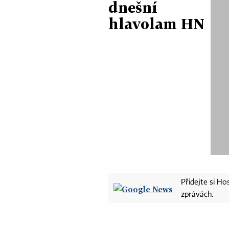
dnešní
hlavolam HN
Přidejte si H
zprávách.