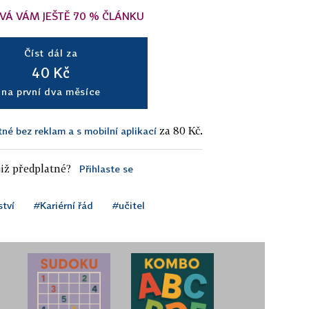
VÁ VÁM JEŠTĚ 70 % ČLÁNKU
Číst dál za
40 Kč
na první dva měsíce
za 80 Kč.
tné bez reklam a s mobilní aplikací
iž předplatné?
Přihlaste se
ství
#Kariérní řád
#učitel