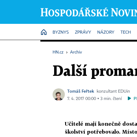
HOME
BYZNYS
ZPRÁVY
NÁZORY
TECH
HN.cz
›
Archiv
Další proma
Tomáš Feřtek
konzultant EDUin
P
7. 4. 2017 00:00 ▪ 3 min. čtení
Učitelé mají konečně dosta
školství potřebovalo. Míst