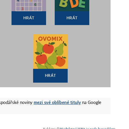
HRÁT
HRÁT
HRÁT
mezi své oblíbené tituly
ospodářské noviny
na Google
|
Předplatné HN+ je zcela bez reklam.