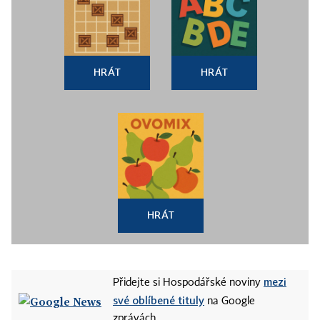
HRÁT
HRÁT
HRÁT
mezi
Přidejte si Hospodářské noviny
své oblíbené tituly
na Google
zprávách.