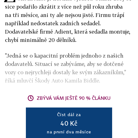
sice podařilo zkrátit z více než půl roku zhruba
na tři měsíce, ani ty ale nejsou jisté. Firmu trápí
například nedostatek zadních sedadel.
Dodavatelské firmě Adient, která sedadla montuje,
chybí minimálně 20 dělníků.
"Jedná se o kapacitní problém jednoho z našich
dodavatelů. Situací se zabýváme, aby se dotčené
vozy co nejrychleji dostaly ke svým zákazníkům,"
říká mluvčí Škody Auto Kamila Biddle.
ZBÝVÁ VÁM JEŠTĚ 90 % ČLÁNKU
Číst dál za
40 Kč
na první dva měsíce