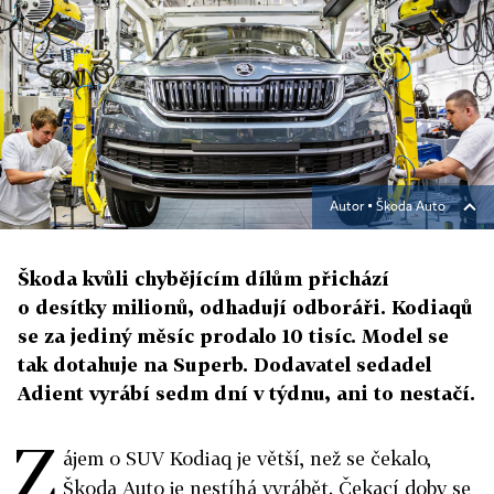
Autor ▪
Škoda Auto
Škoda kvůli chybějícím dílům přichází
o desítky milionů, odhadují odboráři. Kodiaqů
se za jediný měsíc prodalo 10 tisíc. Model se
tak dotahuje na Superb. Dodavatel sedadel
Adient vyrábí sedm dní v týdnu, ani to nestačí.
Z
ájem o SUV Kodiaq je větší, než se čekalo,
Škoda Auto je nestíhá vyrábět. Čekací doby se