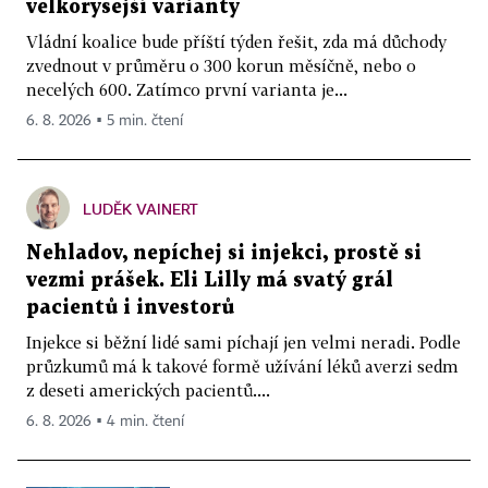
velkorysejší varianty
Vládní koalice bude příští týden řešit, zda má důchody
zvednout v průměru o 300 korun měsíčně, nebo o
necelých 600. Zatímco první varianta je...
6. 8. 2026 ▪ 5 min. čtení
LUDĚK VAINERT
Nehladov, nepíchej si injekci, prostě si
vezmi prášek. Eli Lilly má svatý grál
pacientů i investorů
Injekce si běžní lidé sami píchají jen velmi neradi. Podle
průzkumů má k takové formě užívání léků averzi sedm
z deseti amerických pacientů....
6. 8. 2026 ▪ 4 min. čtení