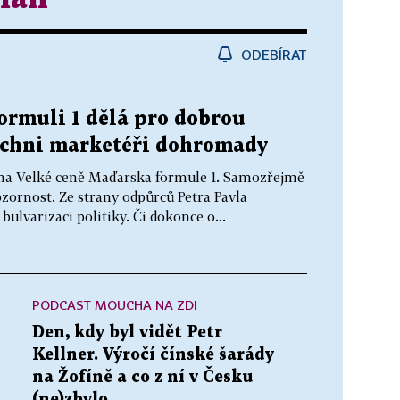
ODEBÍRAT
ormuli 1 dělá pro dobrou
šichni marketéři dohromady
f na Velké ceně Maďarska formule 1. Samozřejmě
ozornost. Ze strany odpůrců Petra Pavla
ulvarizaci politiky. Či dokonce o...
PODCAST MOUCHA NA ZDI
Den, kdy byl vidět Petr
Kellner. Výročí čínské šarády
na Žofíně a co z ní v Česku
(ne)zbylo