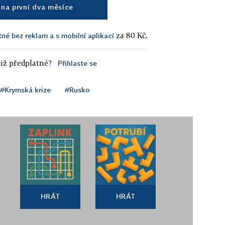
na první dva měsíce
za 80 Kč.
tné bez reklam a s mobilní aplikací
iž předplatné?
Přihlaste se
#Krymská krize
#Rusko
HRÁT
HRÁT