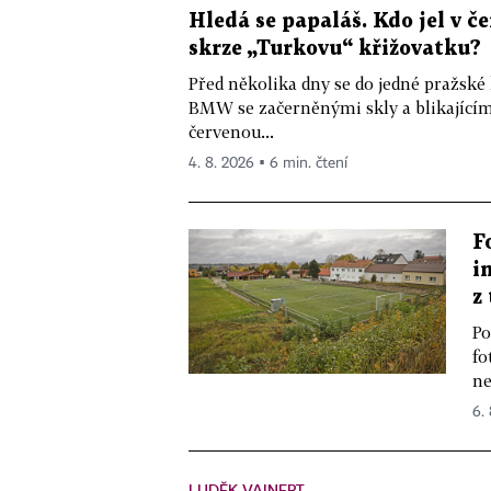
Hledá se papaláš. Kdo jel v
skrze „Turkovu“ křižovatku?
Před několika dny se do jedné pražské
BMW se začerněnými skly a blikající
červenou...
4. 8. 2026 ▪ 6 min. čtení
F
i
z
Po
fo
ne
6.
LUDĚK VAINERT