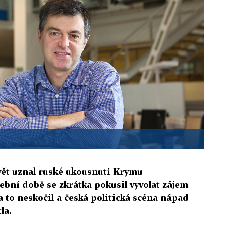
vět uznal ruské ukousnutí Krymu
lební době se zkrátka pokusil vyvolat zájem
a to neskočil a česká politická scéna nápad
la.