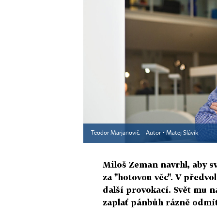
Teodor Marjanovič.
Autor ▪
Matej Slávik
Miloš Zeman navrhl, aby s
za "hotovou věc". V předvo
další provokací. Svět mu n
zaplať pánbůh rázně odmít