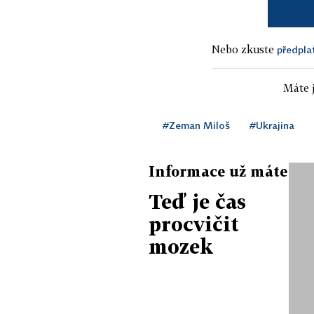
Nebo zkuste
předpla
Máte j
#Zeman Miloš
#Ukrajina
Informace už máte
Teď je čas
procvičit
mozek