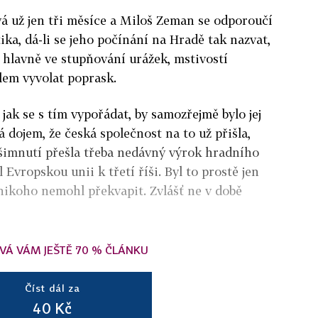
vá už jen tři měsíce a Miloš Zeman se odporoučí
tika, dá-li se jeho počínání na Hradě tak nazvat,
 hlavně ve stupňování urážek, mstivostí
lem vyvolat poprask.
jak se s tím vypořádat, by samozřejmě bylo jej
 dojem, že česká společnost na to už přišla,
všimnutí přešla třeba nedávný výrok hradního
Evropskou unii k třetí říši. Byl to prostě jen
 nikoho nemohl překvapit. Zvlášť ne v době
VÁ VÁM JEŠTĚ 70 % ČLÁNKU
Číst dál za
40 Kč