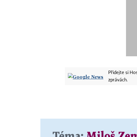
Přidejte si H
zprávách.
Téma:
Miloš Ze