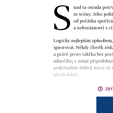
S
nad ta ostuda potr
ze scény. Jeho poli
od počátku spočívá
a nehorázností s cí
Logicky nejlepším způsobem, 
ignorovat. Někdy člověk získá
a právě proto takřka bez po
mluvčího, v němž připodobnil 
podržtaškův blábol, který už
předvolební.
ZBÝ