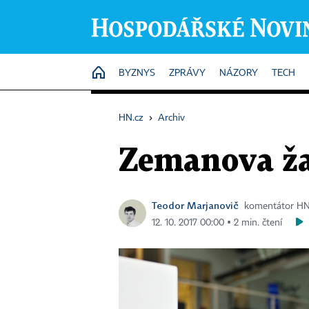
HOME
BYZNYS
ZPRÁVY
NÁZORY
TECH
HN.cz
›
Archiv
Zemanova ža
Teodor Marjanovič
komentátor H
12. 10. 2017 00:00 ▪ 2 min. čtení