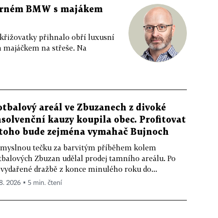
 černém BMW s majákem
 křižovatky přihnalo obří luxusní
m majáčkem na střeše. Na
otbalový areál ve Zbuzanech z divoké
nsolvenční kauzy koupila obec. Profitovat
 toho bude zejména vymahač Bujnoch
myslnou tečku za barvitým příběhem kolem
tbalových Zbuzan udělal prodej tamního areálu. Po
vydařené dražbě z konce minulého roku do...
 8. 2026 ▪ 5 min. čtení