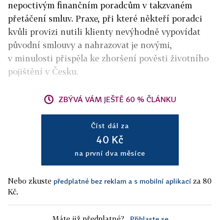
nepoctivým finančním poradcům v takzvaném
přetáčení smluv. Praxe, při které někteří poradci
kvůli provizi nutili klienty nevýhodně vypovídat
původní smlouvy a nahrazovat je novými,
v minulosti přispěla ke zhoršení pověsti životního
pojištění v Česku.
ZBÝVÁ VÁM JEŠTĚ 60 % ČLÁNKU
Číst dál za
40 Kč
na první dva měsíce
Nebo zkuste
za 80
předplatné bez reklam a s mobilní aplikací
Kč.
Máte již předplatné?
Přihlaste se