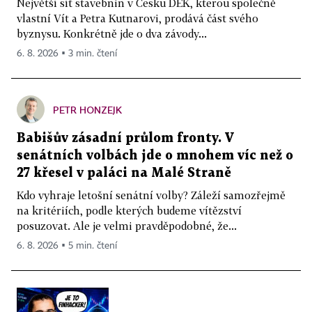
Největší síť stavebnin v Česku DEK, kterou společně
vlastní Vít a Petra Kutnarovi, prodává část svého
byznysu. Konkrétně jde o dva závody...
6. 8. 2026 ▪ 3 min. čtení
PETR HONZEJK
Babišův zásadní průlom fronty. V
senátních volbách jde o mnohem víc než o
27 křesel v paláci na Malé Straně
Kdo vyhraje letošní senátní volby? Záleží samozřejmě
na kritériích, podle kterých budeme vítězství
posuzovat. Ale je velmi pravděpodobné, že...
6. 8. 2026 ▪ 5 min. čtení