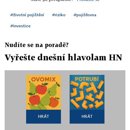
#životní pojištění
#riziko
#pojišťovna
#investice
Nudíte se na poradě?
Vyřešte dnešní hlavolam HN
HRÁT
HRÁT