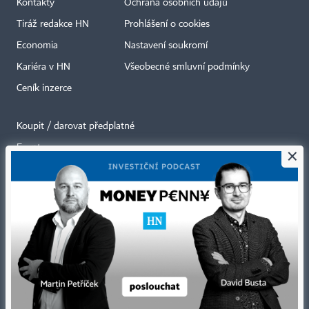
Kontakty
Ochrana osobních údajů
Tiráž redakce HN
Prohlášení o cookies
Economia
Nastavení soukromí
Kariéra v HN
Všeobecné smluvní podmínky
Ceník inzerce
Koupit / darovat předplatné
Eventy
×
Newslettery
RSS kanály
Autorská práva vykonává vydavatel. Bez písemného svolení vydavatele je
zakázáno jakékoli užití částí nebo celku díla, zejména rozmnožování a šíření
jakýmkoli způsobem, mechanickým nebo elektronickým, v českém nebo
jiném jazyce. Bez souhlasu vydavatele je zakázáno též rozmnožování
obsahu pro účely automatizované analýzy textů nebo dat
podle ustanovení § 39c autorského zákona.