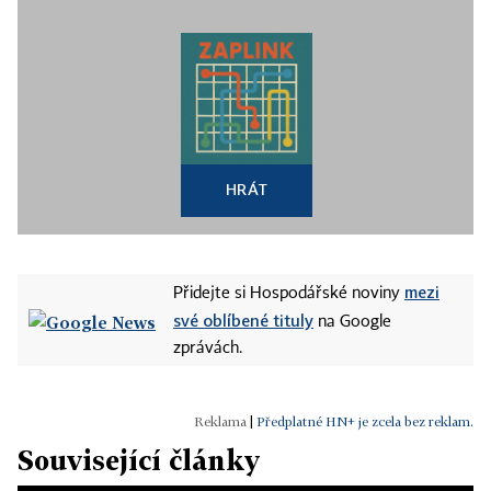
HRÁT
mezi
Přidejte si Hospodářské noviny
své oblíbené tituly
na Google
zprávách.
|
Předplatné HN+ je zcela bez reklam.
Související články