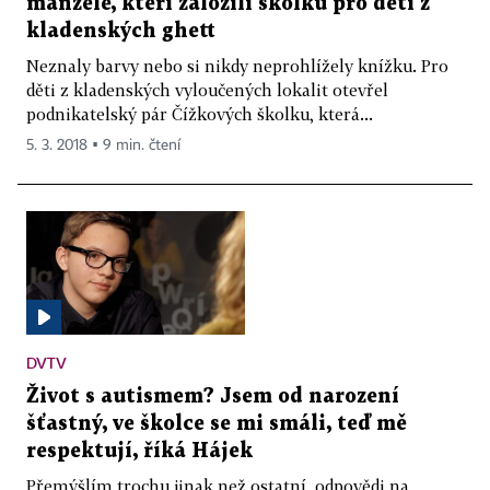
manželé, kteří založili školku pro děti z
kladenských ghett
Neznaly barvy nebo si nikdy neprohlížely knížku. Pro
děti z kladenských vyloučených lokalit otevřel
podnikatelský pár Čížkových školku, která...
5. 3. 2018 ▪ 9 min. čtení
DVTV
Život s autismem? Jsem od narození
šťastný, ve školce se mi smáli, teď mě
respektují, říká Hájek
Přemýšlím trochu jinak než ostatní, odpovědi na