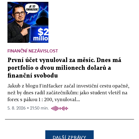
FINANČNÍ NEZÁVISLOST
První účet vynuloval za měsíc. Dnes má
portfolio o dvou milionech dolarů a
finanční svobodu
Jakub z blogu FinHacker začal investiční cestu opačně,
než by dnes radil začátečníkům: jako student vletěl na
forex s pákou 1 : 200, vynuloval...
5. 8. 2026 ▪ 21:50 min.
DALŠÍ ZPRÁVY