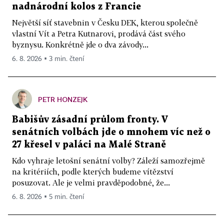
nadnárodní kolos z Francie
Největší síť stavebnin v Česku DEK, kterou společně
vlastní Vít a Petra Kutnarovi, prodává část svého
byznysu. Konkrétně jde o dva závody...
6. 8. 2026 ▪ 3 min. čtení
PETR HONZEJK
Babišův zásadní průlom fronty. V
senátních volbách jde o mnohem víc než o
27 křesel v paláci na Malé Straně
Kdo vyhraje letošní senátní volby? Záleží samozřejmě
na kritériích, podle kterých budeme vítězství
posuzovat. Ale je velmi pravděpodobné, že...
6. 8. 2026 ▪ 5 min. čtení