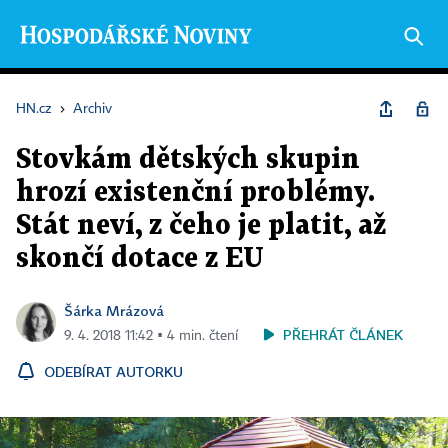
HN.cz
›
Archiv
Stovkám dětských skupin
hrozí existenční problémy.
Stát neví, z čeho je platit, až
skončí dotace z EU
Šárka Mrázová
PŘEHRÁT ČLÁNEK
9. 4. 2018 11:42 ▪ 4 min. čtení
ODEBÍRAT AUTORKU