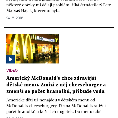
některé otázky mi dělají problém, říká čtrnáctiletý Petr
Matyáš Hájek, kterému byl...
24. 2. 2018
VIDEO
Americký McDonald's chce zdravější
dětské menu. Zmizí z něj cheeseburger a
zmenší se počet hranolků, přibude voda
Americké děti už nenajdou v dětském menu od
McDonald's cheeseburgery. Firma McDonald's sníží i
počet hranolků u kuřecích nugetek. Do menu také...