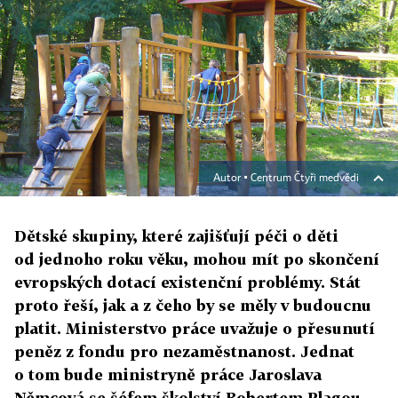
Autor ▪
Centrum Čtyři medvědi
Dětské skupiny, které zajišťují péči o děti
od jednoho roku věku, mohou mít po skončení
evropských dotací existenční problémy. Stát
proto řeší, jak a z čeho by se měly v budoucnu
platit. Ministerstvo práce uvažuje o přesunutí
peněz z fondu pro nezaměstnanost. Jednat
o tom bude ministryně práce Jaroslava
Němcová se šéfem školství Robertem Plagou.