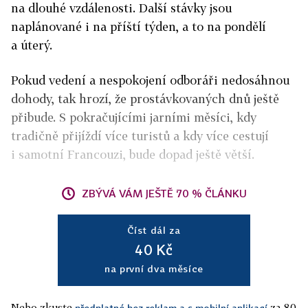
na dlouhé vzdálenosti. Další stávky jsou
naplánované i na příští týden, a to na pondělí
a úterý.
Pokud vedení a nespokojení odboráři nedosáhnou
dohody, tak hrozí, že prostávkovaných dnů ještě
přibude. S pokračujícími jarními měsíci, kdy
tradičně přijíždí více turistů a kdy více cestují
i samotní Francouzi, bude dopad ještě větší.
ZBÝVÁ VÁM JEŠTĚ 70 % ČLÁNKU
Číst dál za
40 Kč
na první dva měsíce
Nebo zkuste
za 80
předplatné bez reklam a s mobilní aplikací