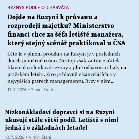
BYZNYS PODLE O. CHARVÁTA
Dojde na Ruzyni k průvanu a
rozprodeji majetku? Ministerstvo
financí chce za šéfa letiště manažera,
který stejný scénář praktikoval u ČSA
Léto je v plném proudu a na Ruzyni je v posledních
dnech poměrně rušno. Nestojí však za tím začátek
hlavní dovolenkové sezony a plné odbavovací haly na
pražském letišti. Živo je hlavně v kancelářích a v
nejvyšších patrech managementu. Brzy v něm...
13. 7. 2026 ▪ 7 min. čtení
Nízkonákladoví dopravci si na Ruzyni
ukusují stále větší podíl. Letiště s nimi
jedná i o základnách letadel
10. 7. 2026 ▪ 4 min. čtení