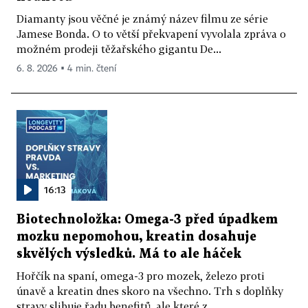
Diamanty jsou věčné je známý název filmu ze série
Jamese Bonda. O to větší překvapení vyvolala zpráva o
možném prodeji těžařského gigantu De...
6. 8. 2026 ▪ 4 min. čtení
16:13
Biotechnoložka: Omega-3 před úpadkem
mozku nepomohou, kreatin dosahuje
skvělých výsledků. Má to ale háček
Hořčík na spaní, omega-3 pro mozek, železo proti
únavě a kreatin dnes skoro na všechno. Trh s doplňky
stravy slibuje řadu benefitů, ale které z...