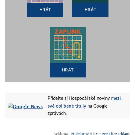
HRÁT
HRÁT
HRÁT
mezi
Přidejte si Hospodářské noviny
své oblíbené tituly
na Google
zprávách.
|
Předplatné HN+ je zcela bez reklam.