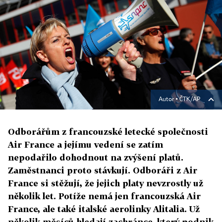
Autor ▪
ČTK/AP
Odborářům z francouzské letecké společnosti
Air France a jejímu vedení se zatím
nepodařilo dohodnout na zvýšení platů.
Zaměstnanci proto stávkují. Odboráři z Air
France si stěžují, že jejich platy nevzrostly už
několik let. Potíže nemá jen francouzská Air
France, ale také italské aerolinky Alitalia. Už
několik měsíců hledají zachránce, který podnik