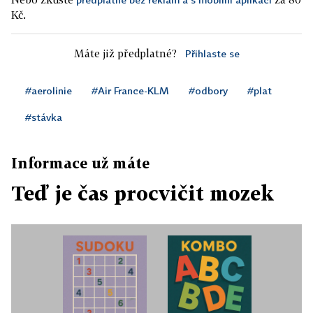
Kč.
Máte již předplatné?
Přihlaste se
#aerolinie
#Air France-KLM
#odbory
#plat
#stávka
Informace už máte
Teď je čas procvičit mozek