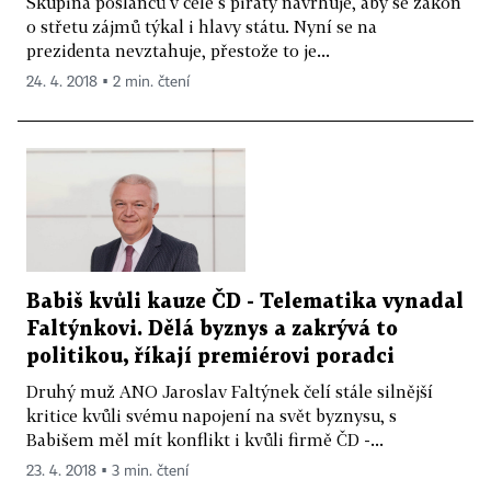
Skupina poslanců v čele s piráty navrhuje, aby se zákon
o střetu zájmů týkal i hlavy státu. Nyní se na
prezidenta nevztahuje, přestože to je...
24. 4. 2018 ▪ 2 min. čtení
Babiš kvůli kauze ČD - Telematika vynadal
Faltýnkovi. Dělá byznys a zakrývá to
politikou, říkají premiérovi poradci
Druhý muž ANO Jaroslav Faltýnek čelí stále silnější
kritice kvůli svému napojení na svět byznysu, s
Babišem měl mít konflikt i kvůli firmě ČD -...
23. 4. 2018 ▪ 3 min. čtení