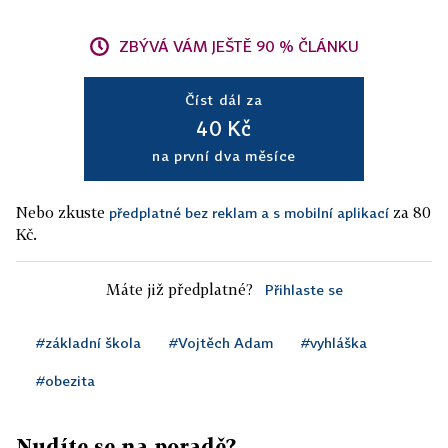
ZBÝVÁ VÁM JEŠTĚ 90 % ČLÁNKU
Číst dál za
40 Kč
na první dva měsíce
Nebo zkuste
za 80
předplatné bez reklam a s mobilní aplikací
Kč.
Máte již předplatné?
Přihlaste se
#základní škola
#Vojtěch Adam
#vyhláška
#obezita
Nudíte se na poradě?