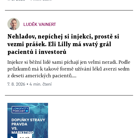
LUDĚK VAINERT
Nehladov, nepíchej si injekci, prostě si
vezmi prášek. Eli Lilly má svatý grál
pacientů i investorů
Injekce si běžní lidé sami píchají jen velmi neradi. Podle
průzkumů má k takové formě užívání léků averzi sedm
z deseti amerických pacientů....
7. 8. 2026 ▪ 4 min. čtení