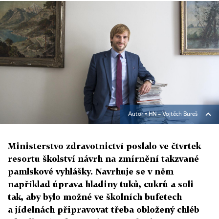
Autor ▪
HN – Vojtěch Bureš
Ministerstvo zdravotnictví poslalo ve čtvrtek
resortu školství návrh na zmírnění takzvané
pamlskové vyhlášky. Navrhuje se v něm
například úprava hladiny tuků, cukrů a soli
tak, aby bylo možné ve školních bufetech
a jídelnách připravovat třeba obložený chléb