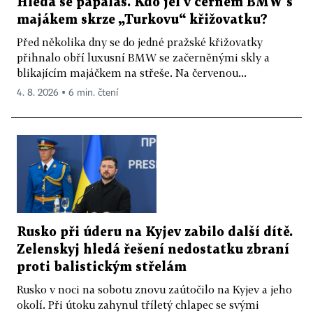
Hledá se papaláš. Kdo jel v černém BMW s
majákem skrze „Turkovu“ křižovatku?
Před několika dny se do jedné pražské křižovatky
přihnalo obří luxusní BMW se začerněnými skly a
blikajícím majáčkem na střeše. Na červenou...
4. 8. 2026 ▪ 6 min. čtení
Rusko při úderu na Kyjev zabilo další dítě.
Zelenskyj hledá řešení nedostatku zbraní
proti balistickým střelám
Rusko v noci na sobotu znovu zaútočilo na Kyjev a jeho
okolí. Při útoku zahynul tříletý chlapec se svými