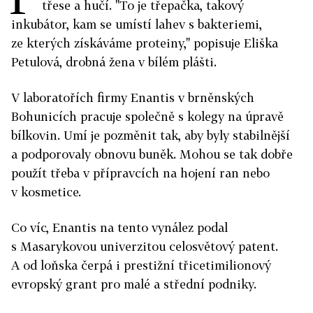
třese a hučí. "To je třepačka, takový
inkubátor, kam se umístí lahev s bakteriemi,
ze kterých získáváme proteiny," popisuje Eliška
Petulová, drobná žena v bílém plášti.
V laboratořích firmy Enantis v brněnských
Bohunicích pracuje společně s kolegy na úpravě
bílkovin. Umí je pozměnit tak, aby byly stabilnější
a podporovaly obnovu buněk. Mohou se tak dobře
použít třeba v přípravcích na hojení ran nebo
v kosmetice.
Co víc, Enantis na tento vynález podal
s Masarykovou univerzitou celosvětový patent.
A od loňska čerpá i prestižní třicetimilionový
evropský grant pro malé a střední podniky.