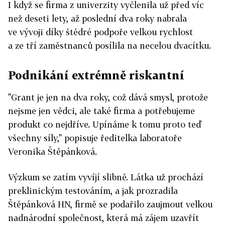
I když se firma z univerzity vyčlenila už před víc
než deseti lety, až poslední dva roky nabrala
ve vývoji díky štědré podpoře velkou rychlost
a ze tří zaměstnanců posílila na necelou dvacítku.
Podnikání extrémně riskantní
"Grant je jen na dva roky, což dává smysl, protože
nejsme jen vědci, ale také firma a potřebujeme
produkt co nejdříve. Upínáme k tomu proto teď
všechny síly," popisuje ředitelka laboratoře
Veronika Štěpánková.
Výzkum se zatím vyvíjí slibně. Látka už prochází
preklinickým testováním, a jak prozradila
Štěpánková HN, firmě se podařilo zaujmout velkou
nadnárodní společnost, která má zájem uzavřít