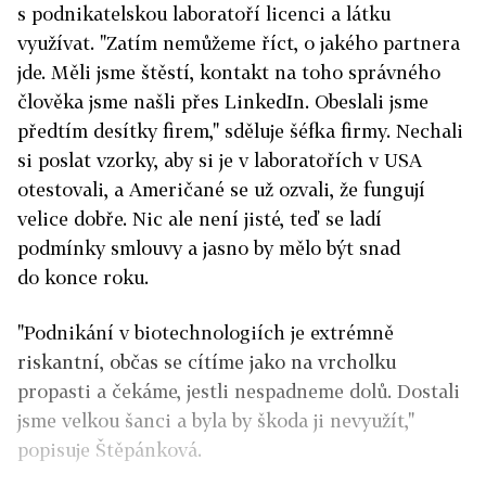
s podnikatelskou laboratoří licenci a látku
využívat. "Zatím nemůžeme říct, o jakého partnera
jde. Měli jsme štěstí, kontakt na toho správného
člověka jsme našli přes LinkedIn. Obeslali jsme
předtím desítky firem," sděluje šéfka firmy. Nechali
si poslat vzorky, aby si je v laboratořích v USA
otestovali, a Američané se už ozvali, že fungují
velice dobře. Nic ale není jisté, teď se ladí
podmínky smlouvy a jasno by mělo být snad
do konce roku.
"Podnikání v biotechnologiích je extrémně
riskantní, občas se cítíme jako na vrcholku
propasti a čekáme, jestli nespadneme dolů. Dostali
jsme velkou šanci a byla by škoda ji nevyužít,"
popisuje Štěpánková.