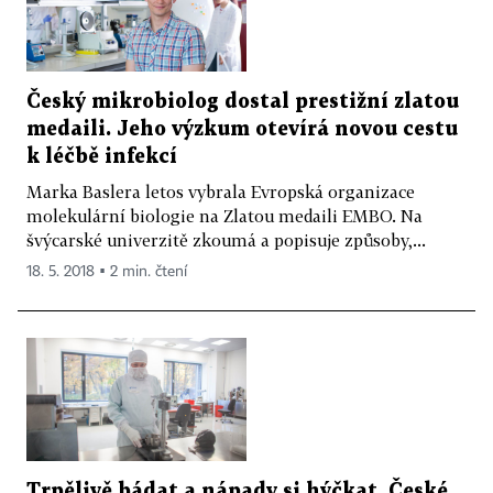
Český mikrobiolog dostal prestižní zlatou
medaili. Jeho výzkum otevírá novou cestu
k léčbě infekcí
Marka Baslera letos vybrala Evropská organizace
molekulární biologie na Zlatou medaili EMBO. Na
švýcarské univerzitě zkoumá a popisuje způsoby,...
18. 5. 2018 ▪ 2 min. čtení
Trpělivě bádat a nápady si hýčkat. České