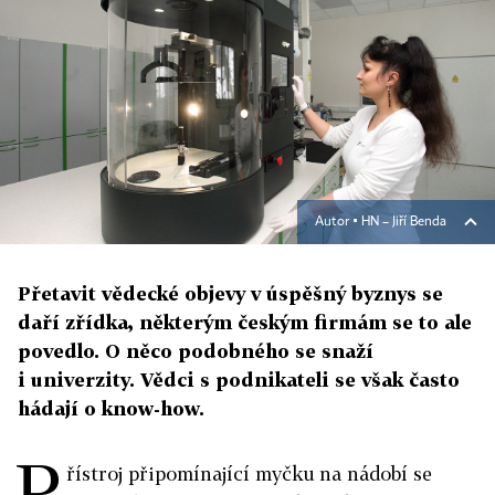
Autor ▪
HN – Jiří Benda
Přetavit vědecké objevy v úspěšný byznys se
daří zřídka, některým českým firmám se to ale
povedlo. O něco podobného se snaží
i univerzity. Vědci s podnikateli se však často
hádají o know-how.
P
řístroj připomínající myčku na nádobí se