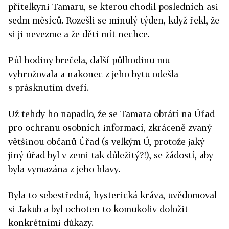
přítelkyni Tamaru, se kterou chodil posledních asi
sedm měsíců. Rozešli se minulý týden, když řekl, že
si ji nevezme a že děti mít nechce.
Půl hodiny brečela, další půlhodinu mu
vyhrožovala a nakonec z jeho bytu odešla
s prásknutím dveří.
Už tehdy ho napadlo, že se Tamara obrátí na Úřad
pro ochranu osobních informací, zkráceně zvaný
většinou občanů Úřad (s velkým Ú, protože jaký
jiný úřad byl v zemi tak důležitý?!), se žádostí, aby
byla vymazána z jeho hlavy.
Byla to sebestředná, hysterická kráva, uvědomoval
si Jakub a byl ochoten to komukoliv doložit
konkrétními důkazy.