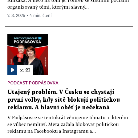
Knížáka. A něco na tom je. Pohřeb se státními poctami
organizovaný těmi, kterými slavný...
7. 8. 2026 ▪ 4 min. čtení
55:23
PODCAST PODPÁSOVKA
Utajený problém. V Česku se chystají
první volby, kdy sítě blokují politickou
reklamu. A hlavní oběť je nečekaná
V Podpásovce se tentokrát věnujeme tématu, o kterém
se vůbec nemluví. Meta začala blokovat politickou
reklamu na Facebooku a Instagramu a...