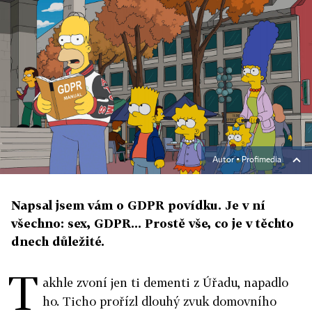
Autor ▪
Profimedia
Napsal jsem vám o GDPR povídku. Je v ní
všechno: sex, GDPR... Prostě vše, co je v těchto
dnech důležité.
T
akhle zvoní jen ti dementi z Úřadu, napadlo
ho. Ticho prořízl dlouhý zvuk domovního