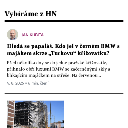
Vybíráme z HN
JAN KUBITA
Hledá se papaláš. Kdo jel v černém BMW s
majákem skrze „Turkovu“ křižovatku?
Před několika dny se do jedné pražské křižovatky
přihnalo obří luxusní BMW se začerněnými skly a
blikajícím majáčkem na střeše. Na červenou...
4. 8. 2026 ▪ 6 min. čtení