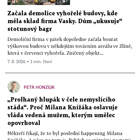
Začala demolice vyhořelé budovy, kde
měla sklad firma Vasky. Dům „ukusuje“
stotunový bagr
Demoliční firma v pátek dopoledne začala bourat
výškovou budovu v někdejším továrním areálu ve Zlíně,
která v červenci vyhořela. Zničený objekt...
7. 8. 2026 ▪ 3 min. čtení
PETR HONZEJK
„Prolhaný hlupák v čele nemyslícího
stáda“. Proč Milana Knížáka oslavuje
vláda vedená mužem, kterým umělec
opovrhoval
Někteří říkají, že to byl poslední happening Milana