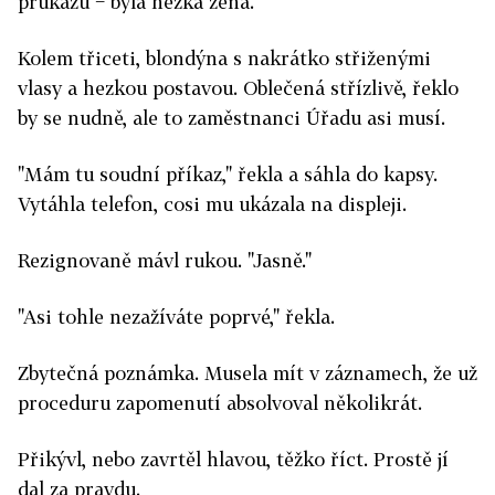
průkazu − byla hezká žena.
Kolem třiceti, blondýna s nakrátko střiženými
vlasy a hezkou postavou. Oblečená střízlivě, řeklo
by se nudně, ale to zaměstnanci Úřadu asi musí.
"Mám tu soudní příkaz," řekla a sáhla do kapsy.
Vytáhla telefon, cosi mu ukázala na displeji.
Rezignovaně mávl rukou. "Jasně."
"Asi tohle nezažíváte poprvé," řekla.
Zbytečná poznámka. Musela mít v záznamech, že už
proceduru zapomenutí absolvoval několikrát.
Přikývl, nebo zavrtěl hlavou, těžko říct. Prostě jí
dal za pravdu.