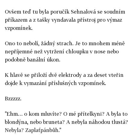
Ovšem teď tu byla poručík Sehnalová se soudním
příkazem a z tašky vyndavala přístroj pro výmaz
vzpomínek.
Ono to nebolí, žádný strach. Je to mnohem méně
nepříjemné než vytržení chloupku v nose nebo
podobně banální úkon.
K hlavě se přiloží dvě elektrody a za deset vteřin
dojde k vymazání příslušných vzpomínek.
Bzzzzz.
"Ehm… o kom mluvíte? O mé přítelkyni? A byla to
blondýna, nebo bruneta? A nebyla náhodou tlustá?
Nebyla? Zaplaťpánbůh."