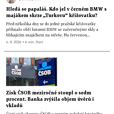
Hledá se papaláš. Kdo jel v černém BMW s
majákem skrze „Turkovu“ křižovatku?
Před několika dny se do jedné pražské křižovatky
přihnalo obří luxusní BMW se začerněnými skly a
blikajícím majáčkem na střeše. Na červenou...
4. 8. 2026 ▪ 6 min. čtení
Zisk ČSOB meziročně stoupl o sedm
procent. Banka zvýšila objem úvěrů i
vkladů
Čistý zisk skupiny ČSOB v prvním pololetí letošního