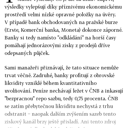
výsledky vylepšují díky příznivému ekonomickému
prostředí velmi nízké opravné položky na úvěry.
V případě bank obchodovaných na pražské burze
(Erste, Komerční banka, Moneta) dokonce záporné.
Banky si tedy namísto "odkládání" na horší časy
pomáhají jednorázovými zisky z prodejů dříve
odepsaných půjček.
Sami manažeři přiznávají, že tato situace nemůže
trvat věčně. Zadruhé, banky profitují z obrovské
likvidity vzniklé během kvantitativního
uvolňování. Peníze nechávají ležet v ČNB a inkasují
"bezpracnou" repo sazbu, tedy 0,75 procenta. ČNB
se zatím přebytečnou likviditu nechystá z trhu
odstranit − naopak dalším zvýšením sazeb tento
ziskový kanál brzy ještě přisladí. Ani tento zdroj