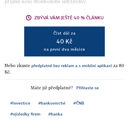
příjmů není dlouhodobě udržitelný.
ZBÝVÁ VÁM JEŠTĚ 40 % ČLÁNKU
Číst dál za
40 Kč
na první dva měsíce
Nebo zkuste
za 80
předplatné bez reklam a s mobilní aplikací
Kč.
Máte již předplatné?
Přihlaste se
#investice
#bankovnictví
#ČNB
#výsledky firem
#banka