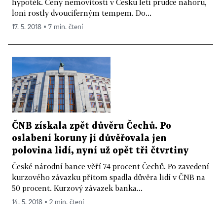
hypoték. Ceny nemovitostí v Česku letí prudce nahoru,
loni rostly dvouciferným tempem. Do...
17. 5. 2018 ▪ 7 min. čtení
ČNB získala zpět důvěru Čechů. Po
oslabení koruny jí důvěřovala jen
polovina lidí, nyní už opět tři čtvrtiny
České národní bance věří 74 procent Čechů. Po zavedení
kurzového závazku přitom spadla důvěra lidí v ČNB na
50 procent. Kurzový závazek banka...
14. 5. 2018 ▪ 2 min. čtení