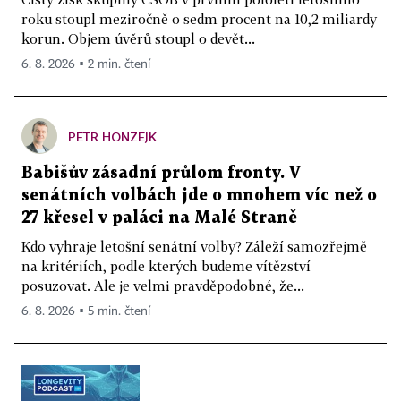
roku stoupl meziročně o sedm procent na 10,2 miliardy
korun. Objem úvěrů stoupl o devět...
6. 8. 2026 ▪ 2 min. čtení
PETR HONZEJK
Babišův zásadní průlom fronty. V
senátních volbách jde o mnohem víc než o
27 křesel v paláci na Malé Straně
Kdo vyhraje letošní senátní volby? Záleží samozřejmě
na kritériích, podle kterých budeme vítězství
posuzovat. Ale je velmi pravděpodobné, že...
6. 8. 2026 ▪ 5 min. čtení