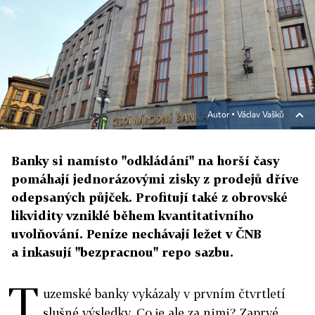
Autor ▪
Václav Vašků
Banky si namísto "odkládání" na horší časy
pomáhají jednorázovými zisky z prodejů dříve
odepsaných půjček. Profitují také z obrovské
likvidity vzniklé během kvantitativního
uvolňování. Peníze nechávají ležet v ČNB
a inkasují "bezpracnou" repo sazbu.
T
uzemské banky vykázaly v prvním čtvrtletí
slušné výsledky. Co je ale za nimi? Zaprvé,