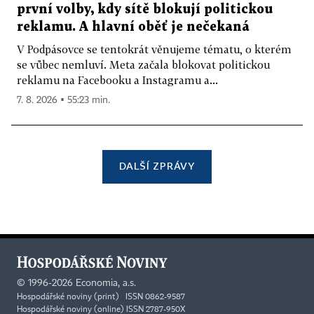
první volby, kdy sítě blokují politickou
reklamu. A hlavní oběť je nečekaná
V Podpásovce se tentokrát věnujeme tématu, o kterém
se vůbec nemluví. Meta začala blokovat politickou
reklamu na Facebooku a Instagramu a...
7. 8. 2026 ▪ 55:23 min.
DALŠÍ ZPRÁVY
©
1996-2026
Economia, a.s.
Hospodářské noviny (print) ISSN 0862-9587
Hospodářské noviny (online) ISSN 2787-950X