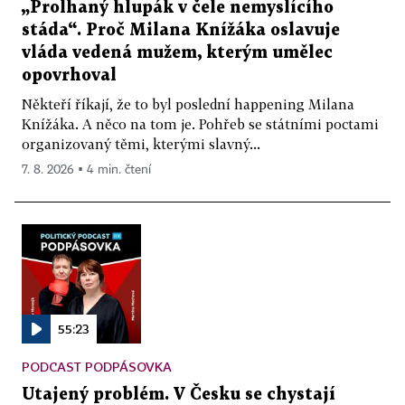
„Prolhaný hlupák v čele nemyslícího
stáda“. Proč Milana Knížáka oslavuje
vláda vedená mužem, kterým umělec
opovrhoval
Někteří říkají, že to byl poslední happening Milana
Knížáka. A něco na tom je. Pohřeb se státními poctami
organizovaný těmi, kterými slavný...
7. 8. 2026 ▪ 4 min. čtení
55:23
PODCAST PODPÁSOVKA
Utajený problém. V Česku se chystají