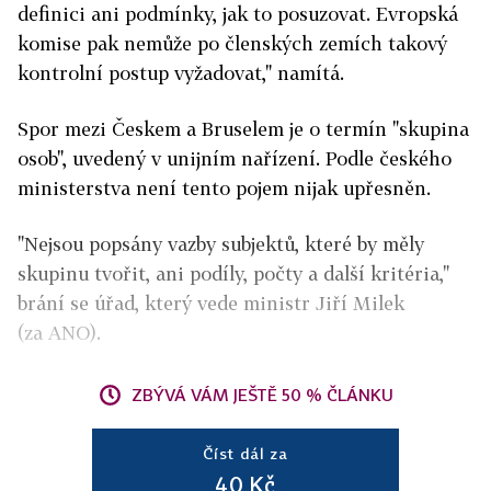
definici ani podmínky, jak to posuzovat. Evropská
komise pak nemůže po členských zemích takový
kontrolní postup vyžadovat," namítá.
Spor mezi Českem a Bruselem je o termín "skupina
osob", uvedený v unijním nařízení. Podle českého
ministerstva není tento pojem nijak upřesněn.
"Nejsou popsány vazby subjektů, které by měly
skupinu tvořit, ani podíly, počty a další kritéria,"
brání se úřad, který vede ministr Jiří Milek
(za ANO).
ZBÝVÁ VÁM JEŠTĚ 50 % ČLÁNKU
Číst dál za
40 Kč