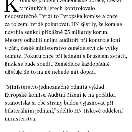
K
omu se přidělují zemědělské dotace, Česko
v minulých letech kontrolovalo
nedostatečně. Tvrdí to Evropská komise a chce
za to zemi tvrdě pokutovat. HN zjistily, že komise
navrhla sankci přibližně 7,5 miliardy korun.
Mezery odhalili unijní auditoři při kontrole loni
v září, české ministerstvo zemědělství ale výtky
odmítá. Pokutu chce při jednání s Bruselem zvrátit,
jinak se bude soudit. Zemědělce kaž­dopádně
ujišťuje, že to na ně nebude mít dopad.
"Ministerstvo jednoznačně odmítá výklad
Evropské komise. Auditní řízení je na počátku,
stanoviska si obě strany budou vyjasňovat při
bilaterálním jednání," sdělilo HN tiskové oddělení
ministerstva.