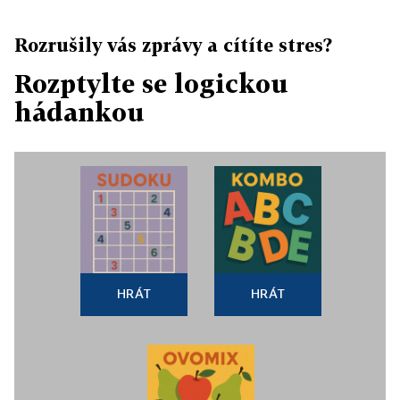
Rozrušily vás zprávy a cítíte stres?
Rozptylte se logickou
hádankou
HRÁT
HRÁT