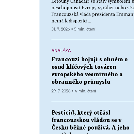
Letouny Canadair se staly symbolem b
neschopnosti Evropy vyrábět nebo vča
Francouzská vláda prezidenta Emmanue
nemá k dispozici...
31. 7. 2026 ▪ 5 min. čtení
ANALÝZA
Francouzi bojují s ohněm o
osud klíčových továren
evropského vesmírného a
obranného průmyslu
29. 7. 2026 ▪ 4 min. čtení
Pesticid, který otřásl
francouzskou vládou se v
Česku běžně používá. A jeho