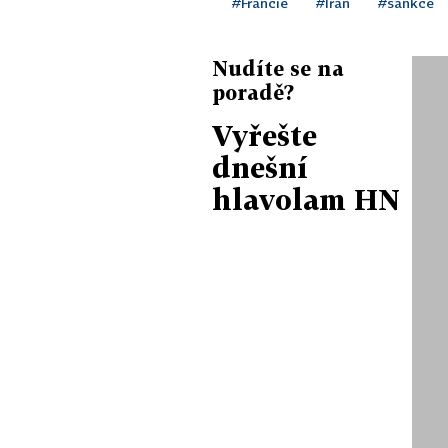
#Francie
#Írán
#sankce
Nudíte se na
poradě?
Vyřešte
dnešní
hlavolam HN