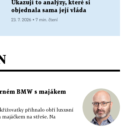
Ukazují to analýzy, které si
objednala sama její vláda
23. 7. 2026 ▪ 7 min. čtení
N
 černém BMW s majákem
 křižovatky přihnalo obří luxusní
m majáčkem na střeše. Na