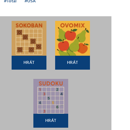
#Total
#USA
HRÁT
HRÁT
HRÁT