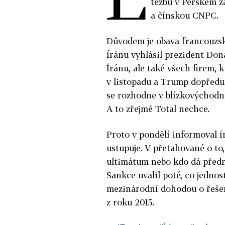
těžbu v Perském z
a čínskou CNPC.
Důvodem je obava francouzsk
Íránu vyhlásil prezident Don
Íránu, ale také všech firem, k
v listopadu a Trump dopředu
se rozhodne v blízkovýchodní
A to zřejmě Total nechce.
Proto v pondělí informoval í
ustupuje. V přetahované o to
ultimátum nebo kdo dá předn
Sankce uvalil poté, co jedno
mezinárodní dohodou o řeše
z roku 2015.