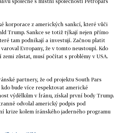
álivu společně s místní společností Petropars
é korporace z amerických sankcí, které vůči
ald Trump. Sankce se totiž týkají nejen přímo
teré tam podnikají a investují. Začnou platit
 varoval Evropany, že v tomto neustoupí. Kdo
 zemi zůstat, musí počítat s problémy v USA.
ránské partnery, že od projektu South Pars
, kdo bude více respektovat americké
ost výdělkům v Íránu, získal první body Trump.
stranně odvolal americký podpis pod
ní krize kolem íránského jaderného programu