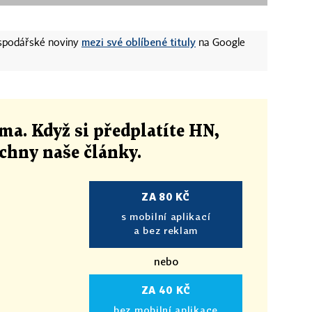
mezi své oblíbené tituly
ospodářské noviny
na Google
ma. Když si předplatíte HN,
echny naše články
.
ZA 80 KČ
s mobilní aplikací
a bez reklam
nebo
ZA 40 KČ
bez mobilní aplikace