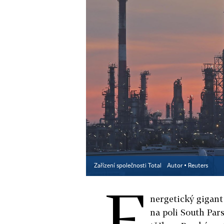
Zařízení společnosti Total
Autor ▪
Reuters
E
nergetický gigant
na poli South Pars