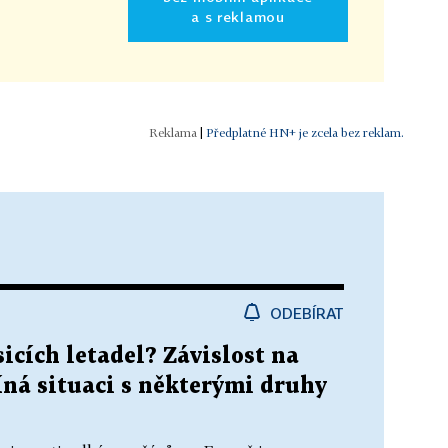
a s reklamou
|
Předplatné HN+ je zcela bez reklam.
ODEBÍRAT
cích letadel? Závislost na
íná situaci s některými druhy