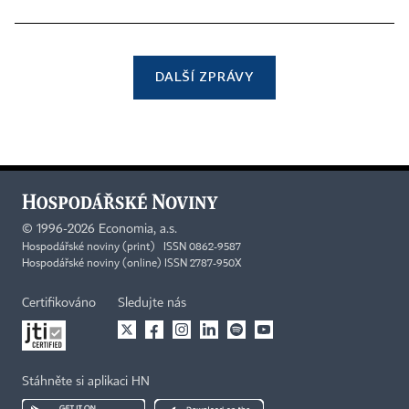
DALŠÍ ZPRÁVY
©
1996-2026
Economia, a.s.
Hospodářské noviny (print) ISSN 0862-9587
Hospodářské noviny (online) ISSN 2787-950X
Certifikováno
Sledujte nás
Stáhněte si aplikaci HN