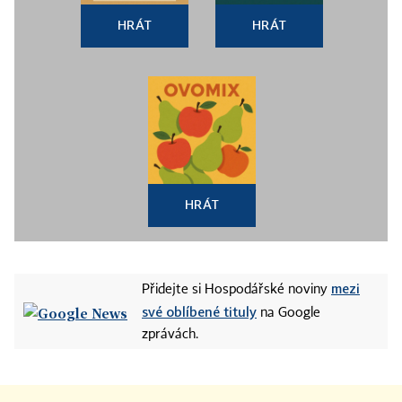
HRÁT
HRÁT
HRÁT
mezi
Přidejte si Hospodářské noviny
své oblíbené tituly
na Google
zprávách.