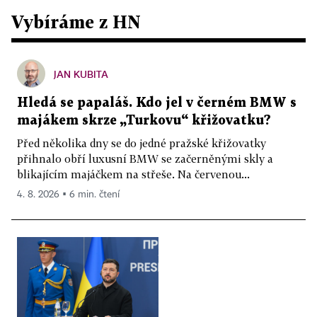
Vybíráme z HN
JAN KUBITA
Hledá se papaláš. Kdo jel v černém BMW s
majákem skrze „Turkovu“ křižovatku?
Před několika dny se do jedné pražské křižovatky
přihnalo obří luxusní BMW se začerněnými skly a
blikajícím majáčkem na střeše. Na červenou...
4. 8. 2026 ▪ 6 min. čtení