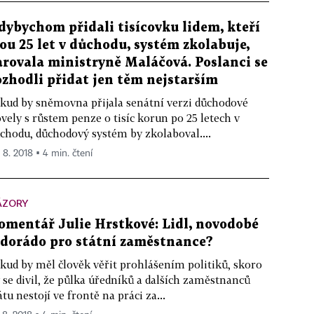
dybychom přidali tisícovku lidem, kteří
sou 25 let v důchodu, systém zkolabuje,
arovala ministryně Maláčová. Poslanci se
ozhodli přidat jen těm nejstarším
kud by sněmovna přijala senátní verzi důchodové
vely s růstem penze o tisíc korun po 25 letech v
chodu, důchodový systém by zkolaboval....
. 8. 2018 ▪ 4 min. čtení
ÁZORY
omentář Julie Hrstkové: Lidl, novodobé
ldorádo pro státní zaměstnance?
kud by měl člověk věřit prohlášením politiků, skoro
 se divil, že půlka úředníků a dalších zaměstnanců
átu nestojí ve frontě na práci za...