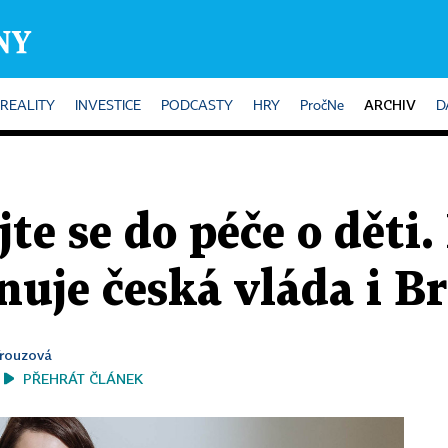
ARCHIV
REALITY
INVESTICE
PODCASTY
HRY
PročNe
D
jte se do péče o děti
nuje česká vláda i B
Frouzová
PŘEHRÁT ČLÁNEK