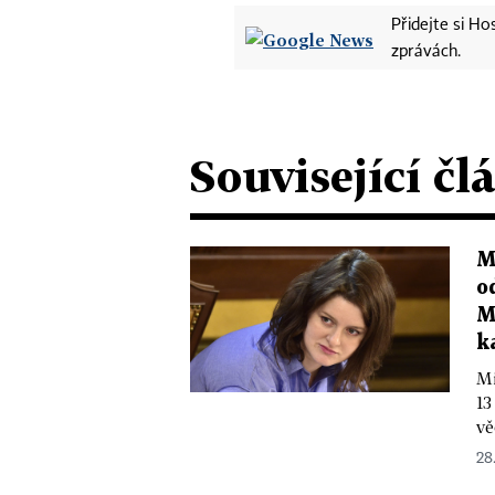
Přidejte si H
zprávách.
Související čl
M
o
M
k
Mi
13
vě
28