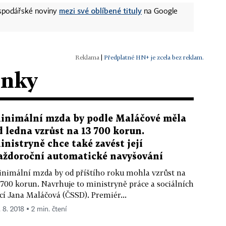
mezi své oblíbené tituly
ospodářské noviny
na Google
|
Předplatné HN+ je zcela bez reklam.
ánky
inimální mzda by podle Maláčové měla
d ledna vzrůst na 13 700 korun.
inistryně chce také zavést její
aždoroční automatické navyšování
nimální mzda by od příštího roku mohla vzrůst na
 700 korun. Navrhuje to ministryně práce a sociálních
cí Jana Maláčová (ČSSD). Premiér...
. 8. 2018 ▪ 2 min. čtení