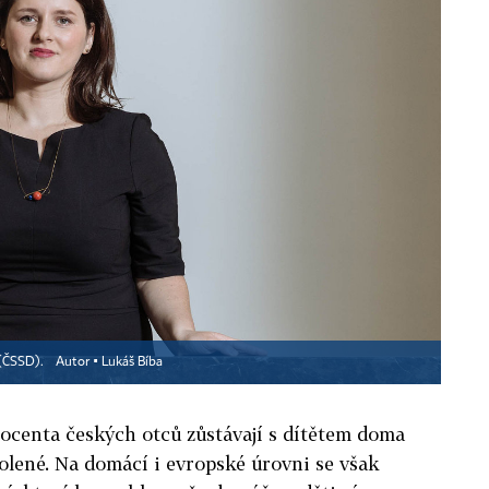
 (ČSSD).
Autor ▪
Lukáš Bíba
rocenta českých otců zůstávají s dítětem doma
olené. Na domácí i evropské úrovni se však