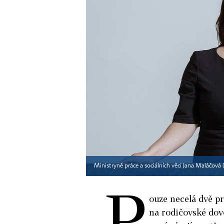
Ministryně práce a sociálních věcí Jana Maláčová
P
ouze necelá dvě p
na rodičovské dov