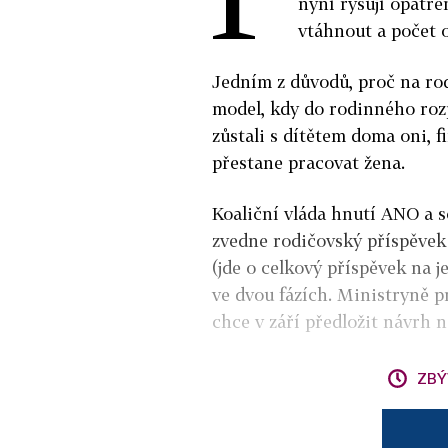
nyní rýsují opatře
vtáhnout a počet o
Jedním z důvodů, proč na rod
model, kdy do rodinného rozp
zůstali s dítětem doma oni, f
přestane pracovat žena.
Koaliční vláda hnutí ANO a s
zvedne rodičovský příspěvek 
(jde o celkový příspěvek na 
ve dvou fázích. Ministryně p
chce v září předložit návrh n
ZBÝ