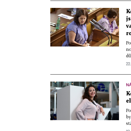
K
j
v
r
Po
no
dů
22
N
K
e
Po
by
st