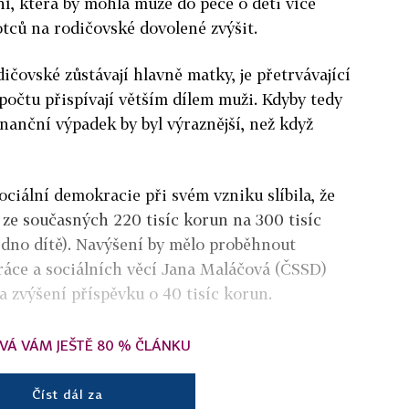
ní, která by mohla muže do péče o děti více
tců na rodičovské dovolené zvýšit.
ičovské zůstávají hlavně matky, je přetrvávající
očtu přispívají větším dílem muži. Kdyby tedy
inanční výpadek by byl výraznější, než když
ociální demokracie při svém vzniku slíbila, že
ze současných 220 tisíc korun na 300 tisíc
jedno dítě). Navýšení by mělo proběhnout
ráce a sociálních věcí Jana Maláčová (ČSSD)
a zvýšení příspěvku o 40 tisíc korun.
VÁ VÁM JEŠTĚ 80 % ČLÁNKU
Číst dál za