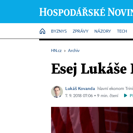
HOME
BYZNYS
ZPRÁVY
NÁZORY
TECH
HN.cz
›
Archiv
Esej Lukáše 
Lukáš Kovanda
hlavní ekonom Trin
P
7. 9. 2018 07:06 ▪ 9 min. čtení