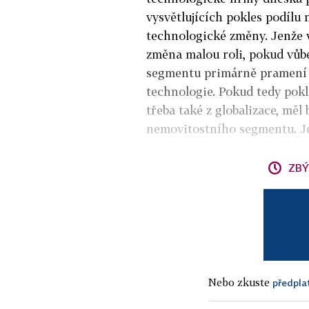
vysvětlujících pokles podílu
technologické změny. Jenže 
změna malou roli, pokud vůb
segmentu primárně pramení z
technologie. Pokud tedy pokl
třeba také z globalizace, měl
nemovitostního segmentu. J
ZBÝ
Nebo zkuste
předpla