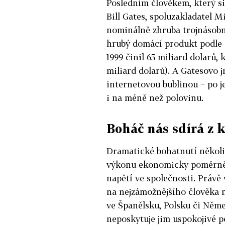
Posledním člověkem, který si
Bill Gates, spoluzakladatel 
nominálně zhruba trojnásobn
hrubý domácí produkt podle
1999 činil 65 miliard dolarů,
miliard dolarů). A Gatesovo 
internetovou bublinou − po j
i na méně než polovinu.
Boháč nás sdírá z
Dramatické bohatnutí několi
výkonu ekonomicky poměrně v
napětí ve společnosti. Právě
na nejzámožnějšího člověka m
ve Španělsku, Polsku či Němec
neposkytuje jim uspokojivé 