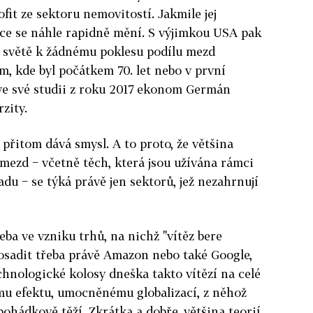
fit ze sektoru nemovitostí. Jakmile jej
ace se náhle rapidně mění. S výjimkou USA pak
 světě k žádnému poklesu podílu mezd
m, kde byl počátkem 70. let nebo v první
á ve své studii z roku 2017 ekonom Germán
zity.
 přitom dává smysl. A to proto, že většina
 mezd − včetně těch, která jsou užívána rámci
u − se týká právě jen sektorů, jež nezahrnují
eba ve vzniku trhů, na nichž "vítěz bere
e dosadit třeba právě Amazon nebo také Google,
chnologické kolosy dneška takto vítězí na celé
mu efektu, umocněnému globalizací, z něhož
ohádkově těží. Zkrátka a dobře, většina teorií