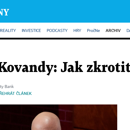
ARCHIV
REALITY
INVESTICE
PODCASTY
HRY
PročNe
D
Kovandy: Jak zkroti
ity Bank
ŘEHRÁT ČLÁNEK