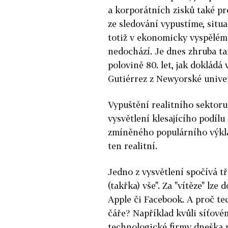
a korporátních zisků také pro
ze sledování vypustíme, situ
totiž v ekonomicky vyspělém
nedochází. Je dnes zhruba ta
polovině 80. let, jak doklád
Gutiérrez z Newyorské univer
Vypuštění realitního sektoru
vysvětlení klesajícího podílu
zmíněného populárního výklad
ten realitní.
Jedno z vysvětlení spočívá tř
(takřka) vše". Za "vítěze" lz
Apple či Facebook. A proč te
čáře? Například kvůli síťové
technologické firmy dneška p