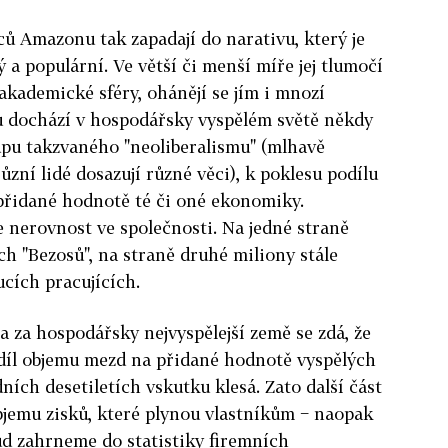
ů Amazonu tak zapadají do narativu, který je
 a populární. Ve větší či menší míře jej tlumočí
akademické sféry, ohánějí se jím i mnozí
du dochází v hospodářsky vyspělém světě někdy
tupu takzvaného "neoliberalismu" (mlhavě
různí lidé dosazují různé věci), k poklesu podílu
přidané hodnotě té či oné ekonomiky.
e nerovnost ve společnosti. Na jedné straně
h "Bezosů", na straně druhé miliony stále
ucích pracujících.
 za hospodářsky nejvyspělejší země se zdá, že
odíl objemu mezd na přidané hodnotě vyspělých
ích desetiletích vskutku klesá. Zato další část
bjemu zisků, které plynou vlastníkům − naopak
kud zahrneme do statistiky firemních