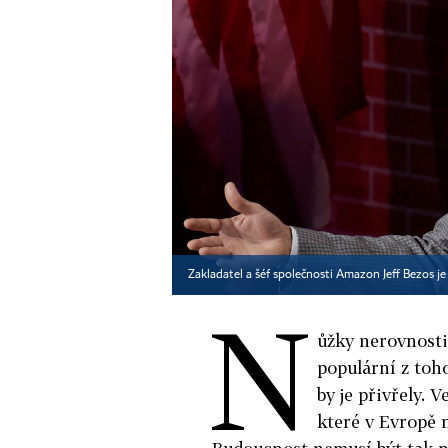
Zakladatel a šéf společnosti Amazon Jeff Bezos j
N
ůžky nerovnosti 
populární z toho
by je přivřely. V
které v Evropě n