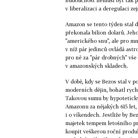
Budoucnost nemusí být tak p
v liberalizaci a deregulaci 
Amazon se tento týden stal d
překonala bilion dolarů. Jeho
"amerického snu", ale pro m
v níž pár jedinců ovládá ast
pro ně za "pár drobných" vš
v amazonských skladech.
V době, kdy se Bezos stal v 
moderních dějin, bohatl ryc
Takovou sumu by hypotetick
Amazonu za nějakých 615 let,
i o víkendech. Jestliže by Be
majetek tempem letošního prv
koupit veškerou roční produk