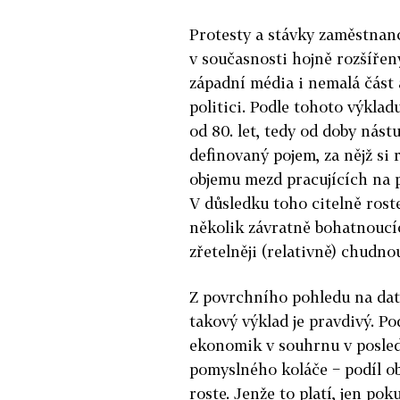
Protesty a stávky zaměstnanc
v současnosti hojně rozšířený
západní média i nemalá část 
politici. Podle tohoto výkla
od 80. let, tedy od doby nás
definovaný pojem, za nějž si 
objemu mezd pracujících na 
V důsledku toho citelně rost
několik závratně bohatnoucíc
zřetelněji (relativně) chudno
Z povrchního pohledu na data
takový výklad je pravdivý. P
ekonomik v souhrnu v posledn
pomyslného koláče − podíl o
roste. Jenže to platí, jen po