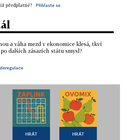
iž předplatné?
Přihlaste se
dál
nou a váha mezd v ekonomice klesá, tkví
 po dalších zásazích státu smysl?
deregulace
HRÁT
HRÁT