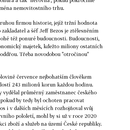
onurá a tak "nerovná", pokud pokročíme
zejména nemovitostního trhu.
ruhou firmou historie, jejíž tržní hodnota
 zakladatel a šéf Jeff Bezos je ztělesněním
nohé též ponuré budoucnosti. Budoucnosti,
ronomický majetek, kdežto miliony ostatních
e oddřou. Třeba novodobou "otročinou"
polovině července nejbohatším člověkem
hlostí 243 milionů korun každou hodinu.
y vydělal průměrný zaměstnanec českého
 pokud by tedy byl ochoten pracovat
zos i v dalších měsících rozhojňoval svůj
ního pololetí, mohl by si už v roce 2020
ci zboží a služeb na území České republiky.