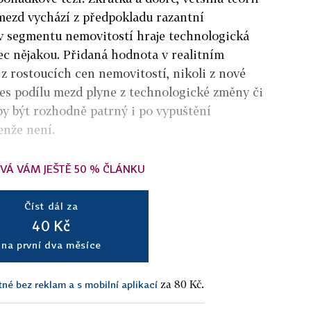
 mezd vychází z předpokladu razantní
v segmentu nemovitostí hraje technologická
ec nějakou. Přidaná hodnota v realitním
 rostoucích cen nemovitostí, nikoli z nové
es podílu mezd plyne z technologické změny či
 by být rozhodně patrný i po vypuštění
enže není.
VÁ VÁM JEŠTĚ 50 % ČLÁNKU
Číst dál za
40 Kč
na první dva měsíce
za 80 Kč.
tné bez reklam a s mobilní aplikací