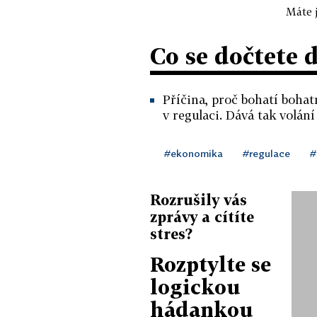
Máte j
Co se dočtete 
Příčina, proč bohatí bohat
v regulaci. Dává tak volání
#ekonomika
#regulace
#
Rozrušily vás
zprávy a cítíte
stres?
Rozptylte se
logickou
hádankou