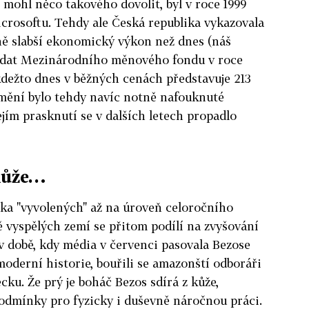
 mohl něco takového dovolit, byl v roce 1999
Microsoftu. Tehdy ale Česká republika vykazovala
ě slabší ekonomický výkon než dnes (náš
 dat Mezinárodního měnového fondu v roce
 kdežto dnes v běžných cenách představuje 213
jmění bylo tehdy navíc notně nafouknuté
ejím prasknutí se v dalších letech propadlo
 kůže…
ka "vyvolených" až na úroveň celoročního
yspělých zemí se přitom podílí na zvyšování
 v době, kdy média v červenci pasovala Bezose
oderní historie, bouřili se amazonští odboráři
ku. Že prý je boháč Bezos sdírá z kůže,
podmínky pro fyzicky i duševně náročnou práci.