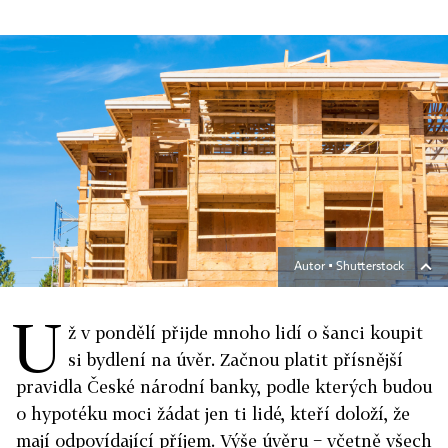
Autor ▪
Shutterstock
U
ž v pondělí přijde mnoho lidí o šanci koupit
si bydlení na úvěr. Začnou platit přísnější
pravidla České národní banky, podle kterých budou
o hypotéku moci žádat jen ti lidé, kteří doloží, že
mají odpovídající příjem. Výše úvěru − včetně všech