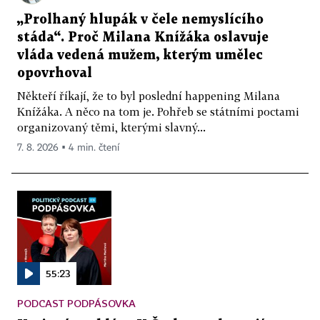
„Prolhaný hlupák v čele nemyslícího
stáda“. Proč Milana Knížáka oslavuje
vláda vedená mužem, kterým umělec
opovrhoval
Někteří říkají, že to byl poslední happening Milana
Knížáka. A něco na tom je. Pohřeb se státními poctami
organizovaný těmi, kterými slavný...
7. 8. 2026 ▪ 4 min. čtení
55:23
PODCAST PODPÁSOVKA