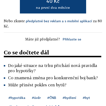
40 Kč
na první dva měsíce
Nebo zkuste
za 80
předplatné bez reklam a s mobilní aplikací
Kč.
Máte již předplatné?
Přihlaste se
Co se dočtete dál
Do jaké situace na trhu přichází nová pravidla
pro hypotéky?
Co znamená změna pro konkurenční boj bank?
Může přinést pokles cen bytů?
#hypotéka
#úvěr
#ČNB
#bydlení
#byt