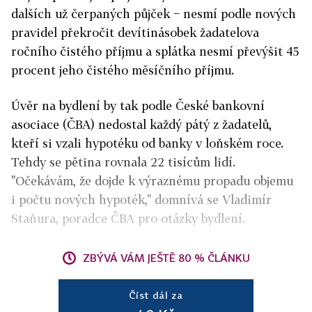
dalších už čerpaných půjček − nesmí podle nových
pravidel překročit devítinásobek žadatelova
ročního čistého příjmu a splátka nesmí převýšit 45
procent jeho čistého měsíčního příjmu.
Úvěr na bydlení by tak podle České bankovní
asociace (ČBA) nedostal každý pátý z žadatelů,
kteří si vzali hypotéku od banky v loňském roce.
Tehdy se pětina rovnala 22 tisícům lidí.
"Očekávám, že dojde k výraznému propadu objemu
i počtu nových hypoték," domnívá se Vladimír
Staňura, poradce ČBA pro otázky bydlení.
ZBÝVÁ VÁM JEŠTĚ 80 % ČLÁNKU
Číst dál za