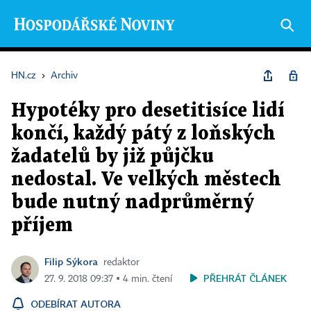
HN.cz
›
Archiv
Hypotéky pro desetitisíce lidí
končí, každý pátý z loňských
žadatelů by již půjčku
nedostal. Ve velkých městech
bude nutný nadprůměrný
příjem
Filip Sýkora
redaktor
PŘEHRÁT ČLÁNEK
27. 9. 2018 09:37 ▪ 4 min. čtení
ODEBÍRAT AUTORA