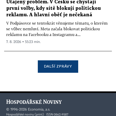
Utajený problém. V Česku se chystají
první volby, kdy sítě blokují politickou
reklamu. A hlavní oběť je nečekaná
V Podpásovce se tentokrát věnujeme tématu, o kterém
se vůbec nemluví. Meta začala blokovat politickou
reklamu na Facebooku a Instagramu a...
7. 8. 2026 ▪ 55:23 min.
DALŠÍ ZPRÁVY
©
1996-2026
Economia, a.s.
Hospodářské noviny (print) ISSN 0862-9587