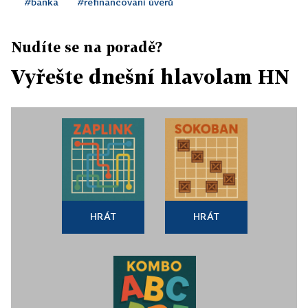
#banka
#refinancování úvěrů
Nudíte se na poradě?
Vyřešte dnešní hlavolam HN
HRÁT
HRÁT