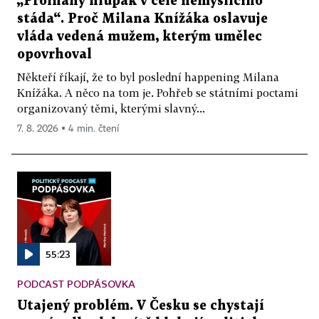
„Prolhaný hlupák v čele nemyslícího
stáda“. Proč Milana Knížáka oslavuje
vláda vedená mužem, kterým umělec
opovrhoval
Někteří říkají, že to byl poslední happening Milana
Knížáka. A něco na tom je. Pohřeb se státními poctami
organizovaný těmi, kterými slavný...
7. 8. 2026 ▪ 4 min. čtení
55:23
PODCAST PODPÁSOVKA
Utajený problém. V Česku se chystají