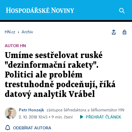
HN.cz
›
Archiv
AUTOR HN
Umíme sestřelovat ruské
"dezinformační rakety".
Politici ale problém
trestuhodně podceňují, říká
datový analytik Vrábel
Petr Honzejk
zástupce šéfredaktora a šéfkomentátor HN
PŘEHRÁT ČLÁNEK
2. 10. 2018 10:45 ▪ 9 min. čtení
ODEBÍRAT AUTORA