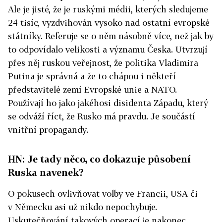
Ale je jisté, že je ruskými médii, kterých sledujeme
24 tisíc, vyzdvihován vysoko nad ostatní evropské
státníky. Referuje se o něm násobně více, než jak by
to odpovídalo velikosti a významu Česka. Utvrzují
přes něj ruskou veřejnost, že politika Vladimira
Putina je správná a že to chápou i někteří
představitelé zemí Evropské unie a NATO.
Používají ho jako jakéhosi disidenta Západu, který
se odváží říct, že Rusko má pravdu. Je součástí
vnitřní propagandy.
HN: Je tady něco, co dokazuje působení
Ruska navenek?
O pokusech ovlivňovat volby ve Francii, USA či
v Německu asi už nikdo nepochybuje.
Uskutečňování takových operací je nakonec