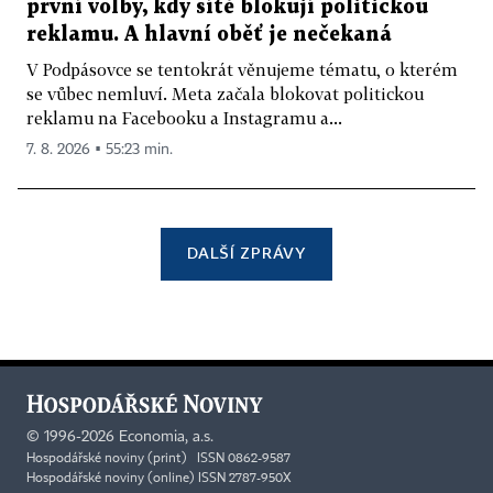
první volby, kdy sítě blokují politickou
reklamu. A hlavní oběť je nečekaná
V Podpásovce se tentokrát věnujeme tématu, o kterém
se vůbec nemluví. Meta začala blokovat politickou
reklamu na Facebooku a Instagramu a...
7. 8. 2026 ▪ 55:23 min.
DALŠÍ ZPRÁVY
©
1996-2026
Economia, a.s.
Hospodářské noviny (print) ISSN 0862-9587
Hospodářské noviny (online) ISSN 2787-950X