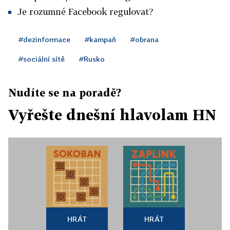
Je rozumné Facebook regulovat?
#dezinformace
#kampaň
#obrana
#sociální sítě
#Rusko
Nudíte se na poradě?
Vyřešte dnešní hlavolam HN
HRÁT
HRÁT