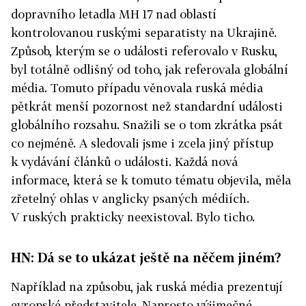
dopravního letadla MH 17 nad oblastí
kontrolovanou ruskými separatisty na Ukrajině.
Způsob, kterým se o události referovalo v Rusku,
byl totálně odlišný od toho, jak referovala globální
média. Tomuto případu věnovala ruská média
pětkrát menší pozornost než standardní události
globálního rozsahu. Snažili se o tom zkrátka psát
co nejméně. A sledovali jsme i zcela jiný přístup
k vydávání článků o události. Každá nová
informace, která se k tomuto tématu objevila, měla
zřetelný ohlas v anglicky psaných médiích.
V ruských prakticky ne­existoval. Bylo ticho.
HN: Dá se to ukázat ještě na něčem jiném?
Například na způsobu, jak ruská média prezentují
evropské představitele. Naprosto výjimečné