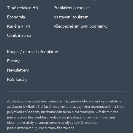
Tiráž redakce HN
Prohlášení o cookies
Economia
Nastavení soukromí
Kariéra v HN
Všeobecné smluvní podmínky
Ceník inzerce
Koupit / darovat předplatné
Eventy
Newslettery
RSS kanály
Autorská práva vykonává vydavatel. Bez písemného svolení vydavatele je
zakázáno jakékoli užití částí nebo celku díla, zejména rozmnožování a šíření
jakýmkoli způsobem, mechanickým nebo elektronickým, v českém nebo
jiném jazyce. Bez souhlasu vydavatele je zakázáno též rozmnožování
obsahu pro účely automatizované analýzy textů nebo dat
podle ustanovení § 39c autorského zákona.