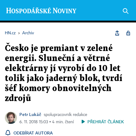
HN.cz
›
Archiv
Česko je premiant v zelené
energii. Sluneční a větrné
elektrárny jí vyrobí do 10 let
tolik jako jaderný blok, tvrdí
šéf komory obnovitelných
zdrojů
Petr Lukáč
spolupracovník redakce
PŘEHRÁT ČLÁNEK
6. 11. 2018 15:03 ▪ 4 min. čtení
ODEBÍRAT AUTORA