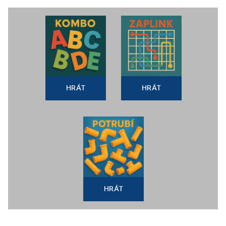
HRÁT
HRÁT
HRÁT