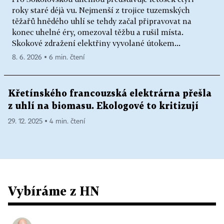
roky staré déjà vu. Nejmenší z trojice tuzemských
těžařů hnědého uhlí se tehdy začal připravovat na
konec uhelné éry, omezoval těžbu a rušil místa.
Skokové zdražení elektřiny vyvolané útokem...
8. 6. 2026 ▪ 6 min. čtení
Křetínského francouzská elektrárna přešla
z uhlí na biomasu. Ekologové to kritizují
29. 12. 2025 ▪ 4 min. čtení
Vybíráme z HN