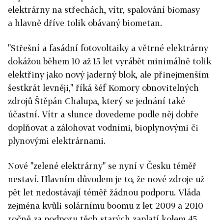
elektrárny na střechách, vítr, spalování biomasy
a hlavně dříve tolik obávaný biometan.
"Střešní a fasádní fotovoltaiky a větrné elektrárny
dokážou během 10 až 15 let vyrábět minimálně tolik
elektřiny jako nový jaderný blok, ale přinejmenším
šestkrát levněji," říká šéf Komory obnovitelných
zdrojů Štěpán Chalupa, který se jednání také
účastní. Vítr a slunce dovedeme podle něj dobře
doplňovat a zálohovat vodními, bioplynovými či
plynovými elektrárnami.
Nové "zelené elektrárny" se nyní v Česku téměř
nestaví. Hlavním důvodem je to, že nové zdroje už
pět let nedostávají téměř žádnou podporu. Vláda
zejména kvůli solárnímu boomu z let 2009 a 2010
ročně za podporu těch starých zaplatí kolem 45