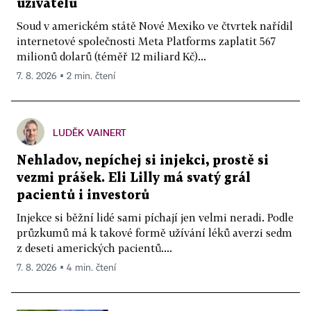
uživatelů
Soud v americkém státě Nové Mexiko ve čtvrtek nařídil
internetové společnosti Meta Platforms zaplatit 567
milionů dolarů (téměř 12 miliard Kč)...
7. 8. 2026 ▪ 2 min. čtení
LUDĚK VAINERT
Nehladov, nepíchej si injekci, prostě si
vezmi prášek. Eli Lilly má svatý grál
pacientů i investorů
Injekce si běžní lidé sami píchají jen velmi neradi. Podle
průzkumů má k takové formě užívání léků averzi sedm
z deseti amerických pacientů....
7. 8. 2026 ▪ 4 min. čtení