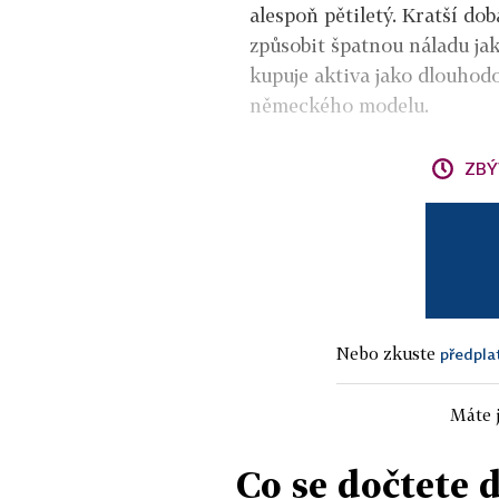
alespoň pětiletý. Kratší do
způsobit špatnou náladu jak
kupuje aktiva jako dlouhod
německého modelu.
ZBÝ
Nebo zkuste
předpla
Máte j
Co se dočtete 