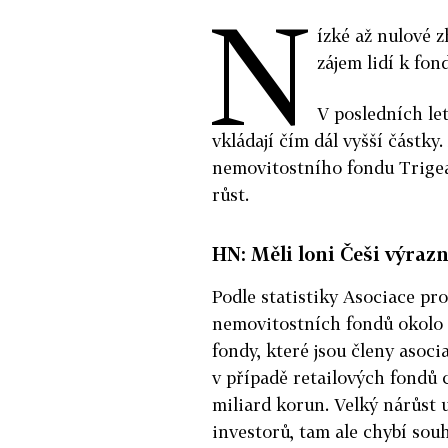
N
ízké až nulové 
zájem lidí k fo
V posledních let
vkládají čím dál vyšší částky
nemovitostního fondu Trigea,
růst.
HN: Měli loni Češi výraz
Podle statistiky Asociace pro
nemovitostních fondů okolo š
fondy, které jsou členy asoci
v případě retailových fondů 
miliard korun. Velký nárůst 
investorů, tam ale chybí souh