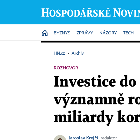
HOME
BYZNYS
ZPRÁVY
NÁZORY
TECH
HN.cz
›
Archiv
ROZHOVOR
Investice d
významně ros
miliardy kor
Jaroslav Krejčí
redaktor