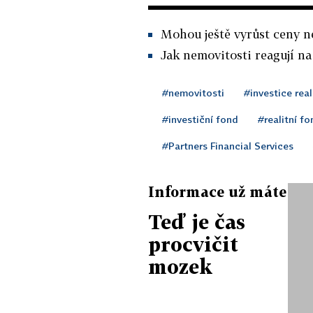
Mohou ještě vyrůst ceny ne
Jak nemovitosti reagují na
#nemovitosti
#investice real
#investiční fond
#realitní f
#Partners Financial Services
Informace už máte
Teď je čas
procvičit
mozek