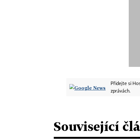
Přidejte si H
zprávách.
Související čl