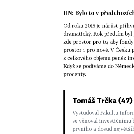
HN: Bylo to v předchozíc
Od roku 2015 je nárůst příli
dramatický. Rok předtím byl p
zde prostor pro to, aby fondy r
prostor i pro nové. V Česku
z celkového objemu peněz in
Když se podíváme do Německa
procenty.
Tomáš Trčka (47)
Vystudoval Fakultu inform
se věnoval investičnímu 
prvního a dosud největší