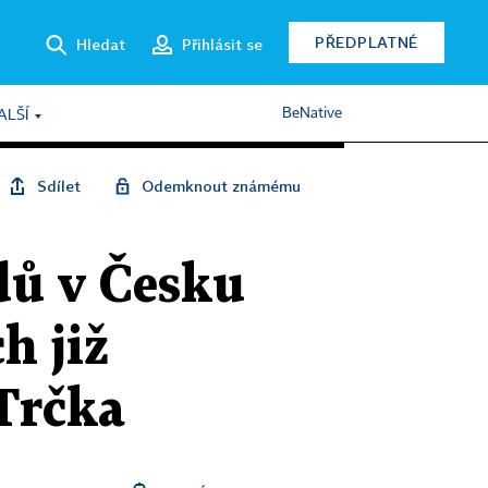
PŘEDPLATNÉ
Hledat
Přihlásit se
BeNative
ALŠÍ
Sdílet
Odemknout známému
dů v Česku
h již
 Trčka