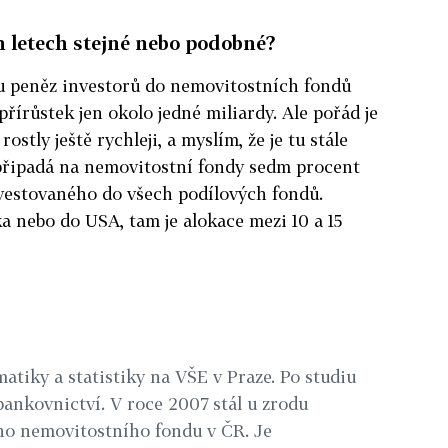
h letech stejné nebo podobné?
vu peněz investorů do nemovitostních fondů
řírůstek jen okolo jedné miliardy. Ale pořád je
ostly ještě rychleji, a myslím, že je tu stále
 připadá na nemovitostní fondy sedm procent
vestovaného do všech podílových fondů.
 nebo do USA, tam je alokace mezi 10 a 15
atiky a statistiky na VŠE v Praze. Po studiu
bankovnictví. V roce 2007 stál u zrodu
ho nemovitostního fondu v ČR. Je