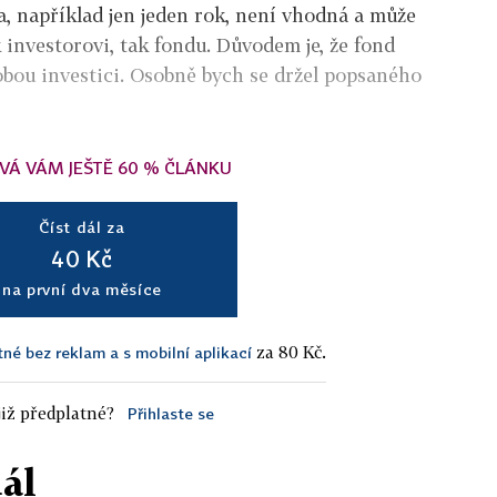
ba, například jen jeden rok, není vhodná a může
 investorovi, tak fondu. Důvodem je, že fond
obou investici. Osobně bych se držel popsaného
VÁ VÁM JEŠTĚ 60 % ČLÁNKU
Číst dál za
40 Kč
na první dva měsíce
za 80 Kč.
tné bez reklam a s mobilní aplikací
iž předplatné?
Přihlaste se
dál