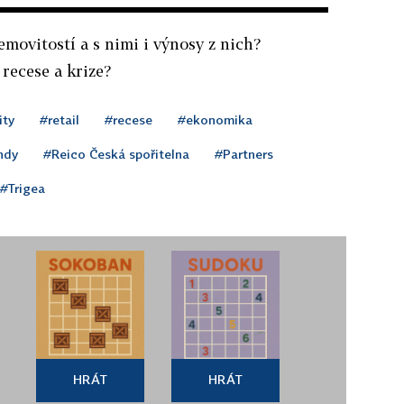
movitostí a s nimi i výnosy z nich?
 recese a krize?
ity
#retail
#recese
#ekonomika
ondy
#Reico Česká spořitelna
#Partners
#Trigea
HRÁT
HRÁT