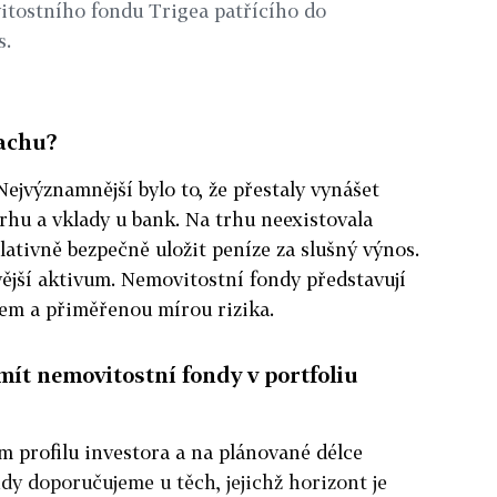
itostního fondu Trigea patřícího do
s.
achu?
Nejvýznamnější bylo to, že přestaly vynášet
rhu a vklady u bank. Na trhu neexistovala
lativně bezpečně uložit peníze za slušný výnos.
vější aktivum. Nemovitostní fondy představují
sem a přiměřenou mírou rizika.
 mít nemovitostní fondy v portfoliu
m profilu investora a na plánované délce
dy doporučujeme u těch, jejichž horizont je