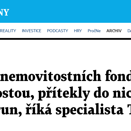
ARCHIV
REALITY
INVESTICE
PODCASTY
HRY
PročNe
D
o nemovitostních fon
tou, přítekly do nic
un, říká specialista