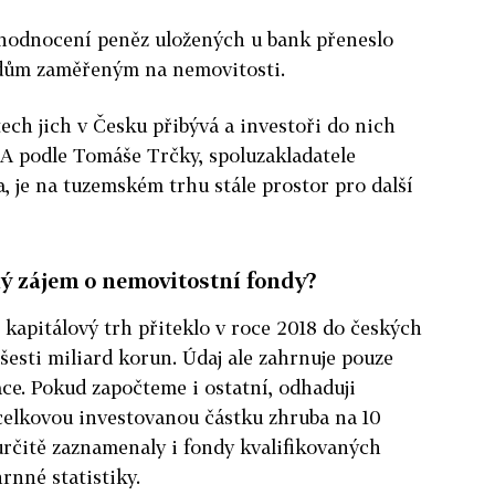
zhodnocení peněz uložených u bank přeneslo
ndům zaměřeným na nemovitosti.
ech jich v Česku přibývá a investoři do nich
. A podle Tomáše Trčky, spoluzakladatele
 je na tuzemském trhu stále prostor pro další
ný zájem o nemovitostní fondy?
 kapitálový trh přiteklo v roce 2018 do českých
esti miliard korun. Údaj ale zahrnuje pouze
ace. Pokud započteme i ostatní, odhaduji
celkovou investovanou částku zhruba na 10
určitě zaznamenaly i fondy kvalifikovaných
rnné statistiky.