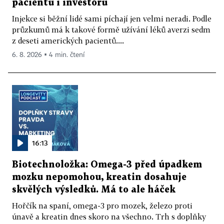
pacientů i investorů
Injekce si běžní lidé sami píchají jen velmi neradi. Podle
průzkumů má k takové formě užívání léků averzi sedm
z deseti amerických pacientů....
6. 8. 2026 ▪ 4 min. čtení
16:13
Biotechnoložka: Omega-3 před úpadkem
mozku nepomohou, kreatin dosahuje
skvělých výsledků. Má to ale háček
Hořčík na spaní, omega-3 pro mozek, železo proti
únavě a kreatin dnes skoro na všechno. Trh s doplňky