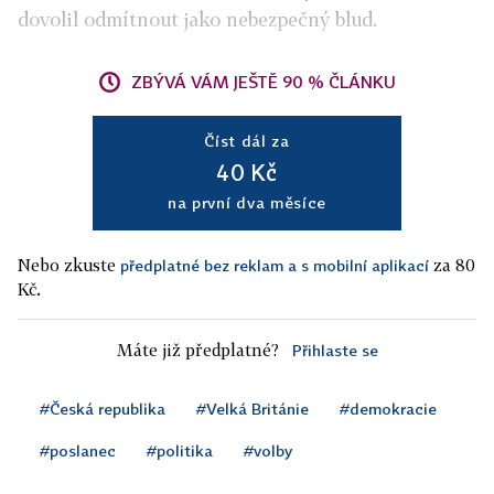
dovolil odmítnout jako nebezpečný blud.
ZBÝVÁ VÁM JEŠTĚ 90 % ČLÁNKU
Číst dál za
40 Kč
na první dva měsíce
Nebo zkuste
za 80
předplatné bez reklam a s mobilní aplikací
Kč.
Máte již předplatné?
Přihlaste se
#Česká republika
#Velká Británie
#demokracie
#poslanec
#politika
#volby