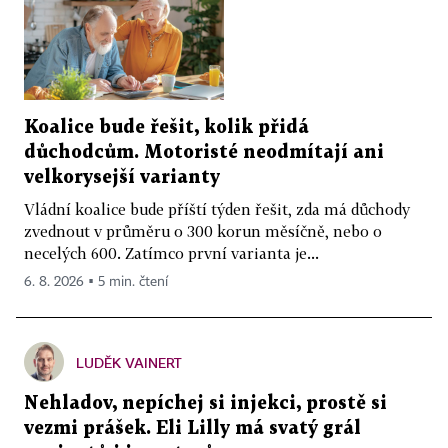
Koalice bude řešit, kolik přidá
důchodcům. Motoristé neodmítají ani
velkorysejší varianty
Vládní koalice bude příští týden řešit, zda má důchody
zvednout v průměru o 300 korun měsíčně, nebo o
necelých 600. Zatímco první varianta je...
6. 8. 2026 ▪ 5 min. čtení
LUDĚK VAINERT
Nehladov, nepíchej si injekci, prostě si
vezmi prášek. Eli Lilly má svatý grál