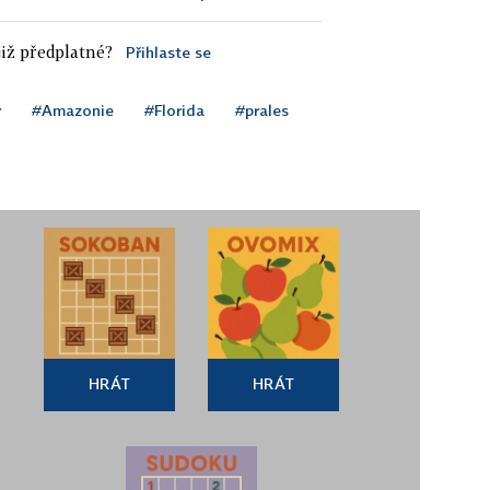
iž předplatné?
Přihlaste se
r
#Amazonie
#Florida
#prales
HRÁT
HRÁT