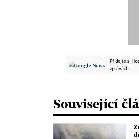
Přidejte si H
zprávách.
Související čl
Z
d