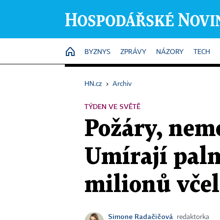
HOME
BYZNYS
ZPRÁVY
NÁZORY
TECH
HN.cz
›
Archiv
TÝDEN VE SVĚTĚ
Požáry, nemo
Umírají pal
milionů včel
Simone Radačičová
redaktorka