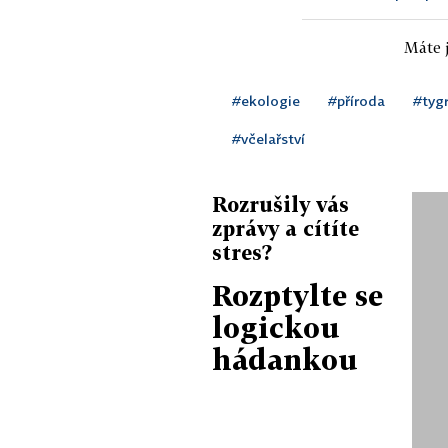
Máte j
#ekologie
#příroda
#tyg
#včelařství
Rozrušily vás
zprávy a cítíte
stres?
Rozptylte se
logickou
hádankou