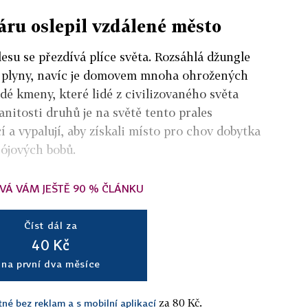
áru oslepil vzdálené město
u se přezdívá plíce světa. Rozsáhlá džungle
é plyny, navíc je domovem mnoha ohrožených
odé kmeny, které lidé z civilizovaného světa
manitosti druhů je na světě tento prales
cí a vypalují, aby získali místo pro chov dobytka
sójových bobů.
VÁ VÁM JEŠTĚ 90 % ČLÁNKU
Číst dál za
40 Kč
na první dva měsíce
za 80 Kč.
tné bez reklam a s mobilní aplikací