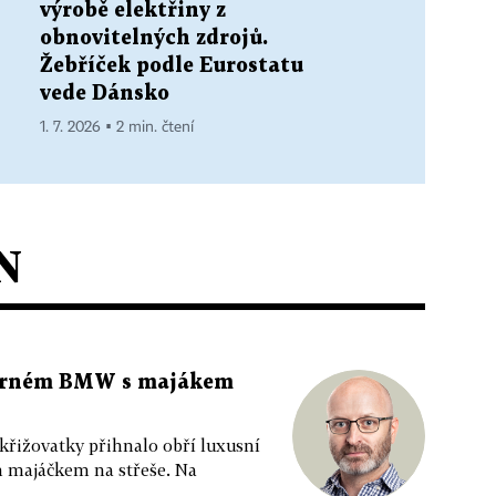
výrobě elektřiny z
obnovitelných zdrojů.
Žebříček podle Eurostatu
vede Dánsko
1. 7. 2026 ▪ 2 min. čtení
N
 černém BMW s majákem
 křižovatky přihnalo obří luxusní
m majáčkem na střeše. Na