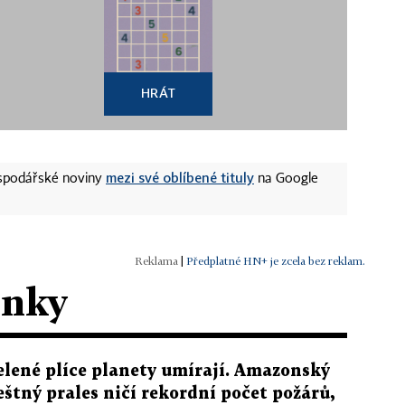
HRÁT
mezi své oblíbené tituly
ospodářské noviny
na Google
|
Předplatné HN+ je zcela bez reklam.
ánky
elené plíce planety umírají. Amazonský
eštný prales ničí rekordní počet požárů,