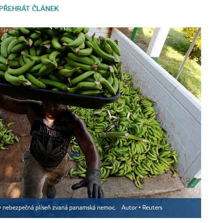
PŘEHRÁT ČLÁNEK
y nebezpečná plíseň zvaná panamská nemoc.
Autor ▪
Reuters