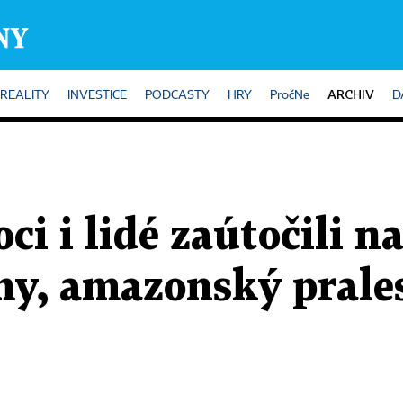
ARCHIV
REALITY
INVESTICE
PODCASTY
HRY
PročNe
D
ci i lidé zaútočili n
my, amazonský prales