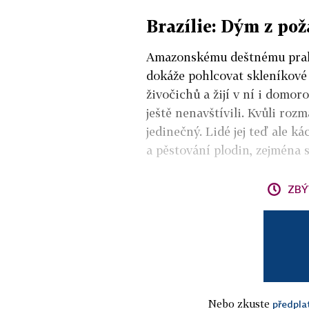
Brazílie: Dým z pož
Amazonskému deštnému prales
dokáže pohlcovat skleníkov
živočichů a žijí v ní i domor
ještě nenavštívili. Kvůli roz
jedinečný. Lidé jej teď ale ká
a pěstování plodin, zejména 
ZBÝ
Nebo zkuste
předpla