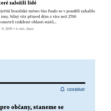
teré založili lidé
jvětší brazilské město São Paulo se v pondělí zahalilo
 tmy. Silný vítr přinesl dým z více než 2700
lometrů vzdálené oblasti států...
 11. 2019 ▪ 4 min. čtení
ODEBÍRAT
pro občany, staneme se