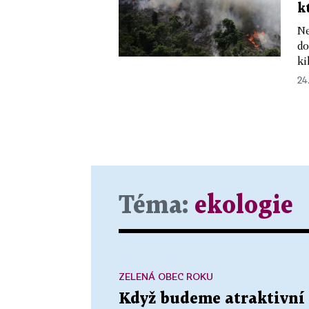
k
Ne
do
ki
24.
Téma:
ekologie
ZELENÁ OBEC ROKU
Když budeme atraktivní 