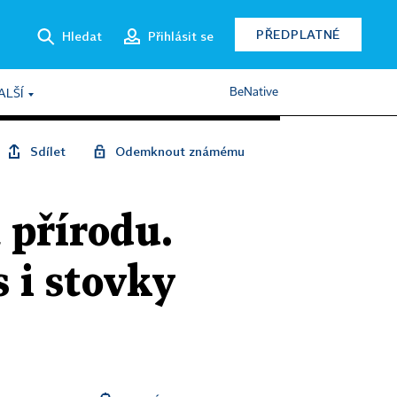
PŘEDPLATNÉ
Hledat
Přihlásit se
BeNative
ALŠÍ
Sdílet
Odemknout známému
a přírodu.
 i stovky