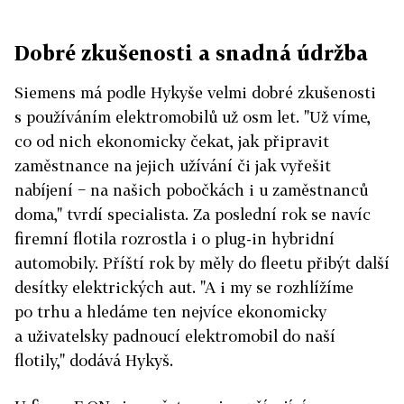
Dobré zkušenosti a snadná údržba
Siemens má podle Hykyše velmi dobré zkušenosti
s používáním elektromobilů už osm let. "Už víme,
co od nich ekonomicky čekat, jak připravit
zaměstnance na jejich užívání či jak vyřešit
nabíjení − na našich pobočkách i u zaměstnanců
doma," tvrdí specialista. Za poslední rok se navíc
firemní flotila rozrostla i o plug-in hybridní
automobily. Příští rok by měly do fleetu přibýt další
desítky elektrických aut. "A i my se rozhlížíme
po trhu a hledáme ten nejvíce ekonomicky
a uživatelsky padnoucí elektromobil do naší
flotily," dodává Hykyš.