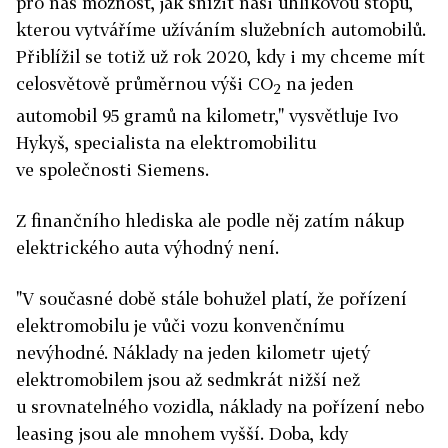
pro nás možnost, jak snížit naši uhlíkovou stopu,
kterou vytváříme užíváním služebních automobilů.
Přiblížil se totiž už rok 2020, kdy i my chceme mít
celosvětově průměrnou výši CO
na jeden
2
automobil 95 gramů na kilometr," vysvětluje Ivo
Hykyš, specialista na elektromobilitu
ve společnosti Siemens.
Z finančního hlediska ale podle něj zatím nákup
elektrického auta výhodný není.
"V současné době stále bohužel platí, že pořízení
elektromobilu je vůči vozu konvenčnímu
nevýhodné. Náklady na jeden kilometr ujetý
elektromobilem jsou až sedmkrát nižší než
u srovnatelného vozidla, náklady na pořízení nebo
leasing jsou ale mnohem vyšší. Doba, kdy