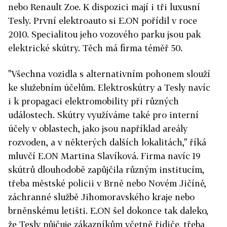
nebo Renault Zoe. K dispozici mají i tři luxusní
Tesly. První elektroauto si E.ON pořídil v roce
2010. Specialitou jeho vozového parku jsou pak
elektrické skútry. Těch má firma téměř 50.
"Všechna vozidla s alternativním pohonem slouží
ke služebním účelům. Elektroskútry a Tesly navíc
i k propagaci elektromobility při různých
událostech. Skútry využíváme také pro interní
účely v oblastech, jako jsou například areály
rozvoden, a v některých dalších lokalitách," říká
mluvčí E.ON Martina Slavíková. Firma navíc 19
skútrů dlouhodobě zapůjčila různým institucím,
třeba městské policii v Brně nebo Novém Jičíně,
záchranné službě Jihomoravského kraje nebo
brněnskému letišti. E.ON šel dokonce tak daleko,
že Tesly půjčuje zákazníkům včetně řidiče, třeba