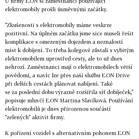
U firmy E.ON si zaměstnanci používající
elektromobily prošli úsměvnými začátky.
"Zkušenosti s elektromobily máme veskrze
pozitivní. Na úplném začátku jsme sice museli řešit
komplikace s omezeným dojezdem a neznalostí
míst k dobíjení. To třeba kolegové zůstali s vybitým
elektromobilem uprostřed cesty, ale to už dnes
nehrozí. Zaměstnanci mají o elektromobilech větší
povědomí, a navíc lze přes naši službu E.ON Drive
při delších cestách plánovat nabíjení. Také
se za poslední dobu výrazně rozšířila síť dobíječek,"
popisuje mluvčí E.ON Martina Slavíková. Používání
elektromobilů je dnes přirozenou součástí
"zelených" aktivit firmy.
K pořízení vozidel s alternativním pohonem E.ON