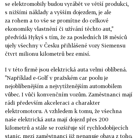
se elektromobily budou vyrábět ve větší produkci,
s nižšími náklady a vyšším dojezdem, je ale
za rohem a to vše se promítne do celkové
ekonomiky vlastnění či užívání těchto aut,"
předvídá Hykyš s tím, že za posledních 18 měsíců
ujely všechny v Česku přihlášené vozy Siemensu
čtvrt milionu kilometrů bez emisí.
I v této firmě jsou elektrická auta velmi oblíbená.
"Například e-Golf v pražském car ­poolu je
nejoblíbenějším a nejvytíženějším automobilem
vůbec. I vůči konvenčním vozům. Zaměstnanci mají
rádi především akceleraci a charakter
elektromotoru. A vzhledem k tomu, že všechna
naše elektrická auta mají dojezd přes 200
kilometrů a stále se rozšiřuje síť rychlodobíjecích
stanic, mezi zaměstnanci již nepanuje obava z toho,