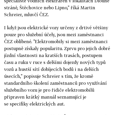
specialisté vodních elektráren v lokalitách Dlouhé
stráně, Štěchovice nebo Lipno," říká Martin
Schreier, mluvčí ČEZ.
I když jsou elektrické vozy určeny z drtivé většiny
pouze pro služební účely, jsou mezi zaměstnanci
ČEZ oblíbené. "Elektromobily si mezi zaměstnanci
postupně získaly popularitu. Zprvu pro jejich dobré
jízdní vlastnosti na kratších trasách, postupem
času a ruku v ruce s delšími dojezdy nových typů
vozů a hustší sítí dobíjecích bodů i na delších
úsecích," popisuje Schreier s tím, že kromě
standardního školení zaměstnanců pro využívání
služebního vozu je pro řidiče elektromobilů
připraven krátký manuál seznamující je
se specifiky elektrických aut.