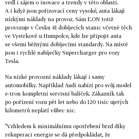
vedl i zájem o inovace a trendy v této oblasti.
A i když jsou pořizovací ceny vysoké, auta lákají
nízkými náklady na provoz. Sám E.ON totiž
provozuje v Česku 41 dobíjecích stanic včetně těch
ve Vystrkově u Humpolce, kde lze připojit auta
se všemi běžnými dobíjecími standardy. Na místě
jsou i rychlé nabíječky Supercharger pro vozy
Tesla.
Na nízké provozní náklady lákají i samy
automobilky. Například Audi nabízí pro svůj model
e-tron kompletní servisní balíček. Zákazník tak
po pořízení vozu pět let nebo do 120 tisíc ujetých
kilometrů neplatí vůbec nic.
"Vzhledem k minimálnímu opotřebení brzd díky
rekuperaci energie se dá předpokládat, že