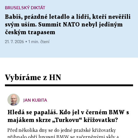
BRUSELSKÝ DIKTÁT
Babiš, prázdné letadlo a lídři, kteří nevěřili
svým uším. Summit NATO nebyl jediným
českým trapasem
21. 7. 2026 ▪ 1 min. čtení
Vybíráme z HN
JAN KUBITA
Hledá se papaláš. Kdo jel v černém BMW s
majákem skrze „Turkovu“ křižovatku?
Před několika dny se do jedné pražské křižovatky
přihnalo obří luxusní BMW se začerněnými skly a