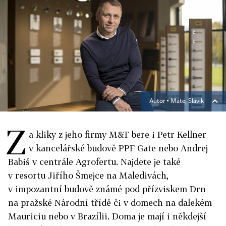
Autor ▪
Matej Slávik
Z
a kliky z jeho firmy M&T bere i Petr Kellner
v kancelářské budově PPF Gate nebo Andrej
Babiš v centrále Agrofertu. Najdete je také
v resortu Jiřího Šmejce na Maledivách,
v impozantní budově známé pod přízviskem Drn
na pražské Národní třídě či v domech na dalekém
Mauriciu nebo v Brazílii. Doma je mají i někdejší