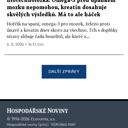
Biotechnoložka: Omega-3 před úpadkem
mozku nepomohou, kreatin dosahuje
skvělých výsledků. Má to ale háček
Hořčík na spaní, omega-3 pro mozek, železo proti
únavě a kreatin dnes skoro na všechno. Trh s doplňky
stravy slibuje řadu benefitů, ale které z...
6. 8. 2026 ▪ 16:13 min.
DALŠÍ ZPRÁVY
©
1996-2026
Economia, a.s.
Hospodářské noviny (print) ISSN 0862-9587