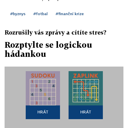
#byznys
#fotbal
#finanční krize
Rozrušily vás zprávy a cítíte stres?
Rozptylte se logickou
hádankou
HRÁT
HRÁT