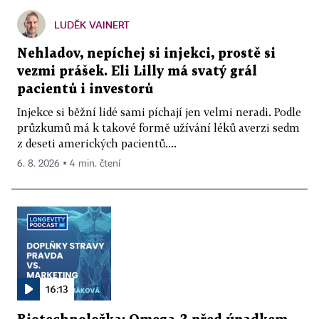
LUDĚK VAINERT
Nehladov, nepíchej si injekci, prostě si
vezmi prášek. Eli Lilly má svatý grál
pacientů i investorů
Injekce si běžní lidé sami píchají jen velmi neradi. Podle
průzkumů má k takové formě užívání léků averzi sedm
z deseti amerických pacientů....
6. 8. 2026 ▪ 4 min. čtení
16:13