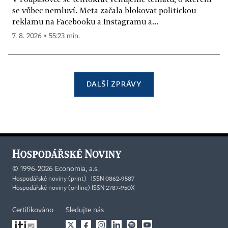
se vůbec nemluví. Meta začala blokovat politickou
reklamu na Facebooku a Instagramu a...
7. 8. 2026 ▪ 55:23 min.
DALŠÍ ZPRÁVY
©
1996-2026
Economia, a.s.
Hospodářské noviny (print) ISSN 0862-9587
Hospodářské noviny (online) ISSN 2787-950X
Certifikováno
Sledujte nás