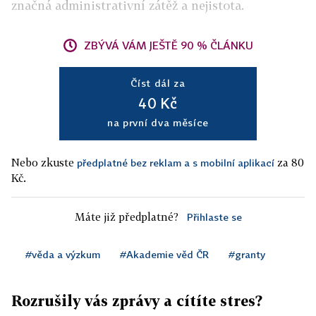
značná administrativní zátěž a nejistota.
ZBÝVÁ VÁM JEŠTĚ 90 % ČLÁNKU
Číst dál za
40 Kč
na první dva měsíce
Nebo zkuste
za 80
předplatné bez reklam a s mobilní aplikací
Kč.
Máte již předplatné?
Přihlaste se
#věda a výzkum
#Akademie věd ČR
#granty
Rozrušily vás zprávy a cítíte stres?