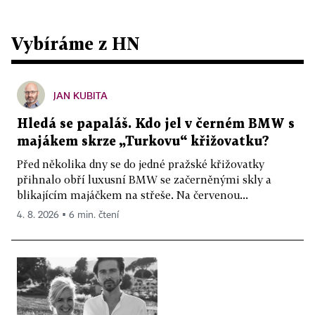
Vybíráme z HN
JAN KUBITA
Hledá se papaláš. Kdo jel v černém BMW s
majákem skrze „Turkovu“ křižovatku?
Před několika dny se do jedné pražské křižovatky
přihnalo obří luxusní BMW se začerněnými skly a
blikajícím majáčkem na střeše. Na červenou...
4. 8. 2026 ▪ 6 min. čtení