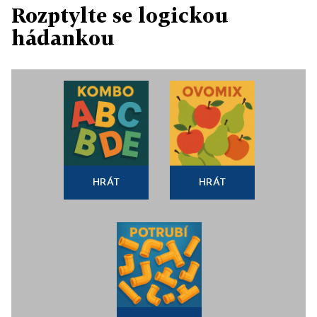
Rozptylte se logickou
hádankou
HRÁT
HRÁT