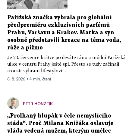
Pařížská značka vybrala pro globální
předpremiéru exkluzivních parfémů
Prahu, Varšavu a Krakov. Matka a syn
osobně představili kreace na téma voda,
růže a pižmo
Je 23. července krátce po deváté ráno a módní Pařížská
ulice v centru Prahy ještě spí. Přesto se tudy začínají
trousit vybraní lifestyloví...
8. 8. 2026 ▪ 4 min. čtení
PETR HONZEJK
„Prolhaný hlupák v čele nemyslícího
stáda“. Proč Milana Knížáka oslavuje
vláda vedená mužem, kterým umělec