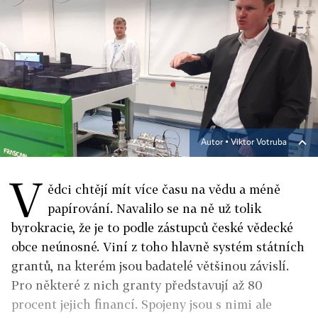
Autor ▪
Viktor Votruba
V
ědci chtějí mít více času na vědu a méně
papírování. Navalilo se na ně už tolik
byrokracie, že je to podle zástupců české vědecké
obce neúnosné. Viní z toho hlavně systém státních
grantů, na kterém jsou badatelé většinou závislí.
Pro některé z nich granty představují až 80
procent jejich financí. Spojeny jsou s nimi ale