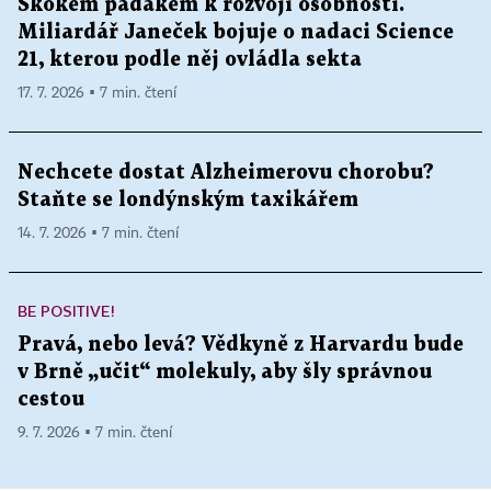
Skokem padákem k rozvoji osobnosti.
Miliardář Janeček bojuje o nadaci Science
21, kterou podle něj ovládla sekta
17. 7. 2026 ▪ 7 min. čtení
Nechcete dostat Alzheimerovu chorobu?
Staňte se londýnským taxikářem
14. 7. 2026 ▪ 7 min. čtení
BE POSITIVE!
Pravá, nebo levá? Vědkyně z Harvardu bude
v Brně „učit“ molekuly, aby šly správnou
cestou
9. 7. 2026 ▪ 7 min. čtení