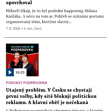
opovrhoval
Někteří říkají, že to byl poslední happening Milana
Knížáka. A něco na tom je. Pohřeb se státními poctami
organizovaný těmi, kterými slavný...
7. 8. 2026 ▪ 4 min. čtení
55:23
PODCAST PODPÁSOVKA
Utajený problém. V Česku se chystají
první volby, kdy sítě blokují politickou
reklamu. A hlavní oběť je nečekaná
V Podpásovce se tentokrát věnujeme tématu, o kterém