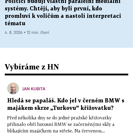
Politici budují vlastní paralelní mediální
systémy. Chtějí, aby byli první, kdo
promluví k voličům a nastolí interpretaci
tématu
4. 8. 2026 ▪ 12 min. čtení
Vybíráme z HN
JAN KUBITA
Hledá se papaláš. Kdo jel v černém BMW s
majákem skrze „Turkovu“ křižovatku?
Před několika dny se do jedné pražské křižovatky
přihnalo obří luxusní BMW se začerněnými skly a
blikajícím majáčkem na střeše. Na červenou...