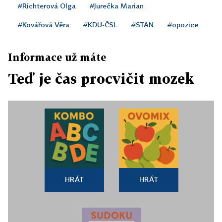
#Richterová Olga
#Jurečka Marian
#Kovářová Věra
#KDU-ČSL
#STAN
#opozice
Informace už máte
Teď je čas procvičit mozek
HRÁT
HRÁT