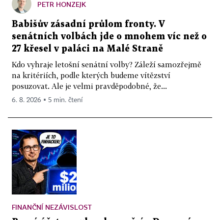
PETR HONZEJK
Babišův zásadní průlom fronty. V
senátních volbách jde o mnohem víc než o
27 křesel v paláci na Malé Straně
Kdo vyhraje letošní senátní volby? Záleží samozřejmě
na kritériích, podle kterých budeme vítězství
posuzovat. Ale je velmi pravděpodobné, že...
6. 8. 2026 ▪ 5 min. čtení
FINANČNÍ NEZÁVISLOST