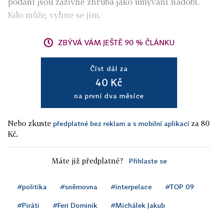
podání jsou záživné zhruba jako umývání nádobí.
Kdo může, vyhne se jim.
ZBÝVÁ VÁM JEŠTĚ 90 % ČLÁNKU
Číst dál za
40 Kč
na první dva měsíce
Nebo zkuste
za 80
předplatné bez reklam a s mobilní aplikací
Kč.
Máte již předplatné?
Přihlaste se
#politika
#sněmovna
#interpelace
#TOP 09
#Piráti
#Feri Dominik
#Michálek Jakub