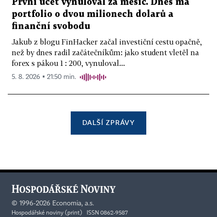
První účet vynuloval za měsíc. Dnes má
portfolio o dvou milionech dolarů a
finanční svobodu
Jakub z blogu FinHacker začal investiční cestu opačně,
než by dnes radil začátečníkům: jako student vletěl na
forex s pákou 1 : 200, vynuloval...
5. 8. 2026 ▪ 21:50 min.
DALŠÍ ZPRÁVY
©
1996-2026
Economia, a.s.
Hospodářské noviny (print) ISSN 0862-9587