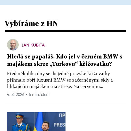
Vybíráme z HN
JAN KUBITA
Hledá se papaláš. Kdo jel v černém BMW s
majákem skrze „Turkovu“ křižovatku?
Před několika dny se do jedné pražské křižovatky
přihnalo obří luxusní BMW se začerněnými skly a
blikajícím majáčkem na střeše. Na červenou...
4. 8. 2026 ▪ 6 min. čtení