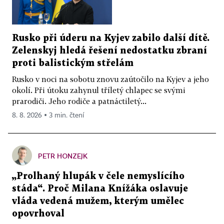
Rusko při úderu na Kyjev zabilo další dítě.
Zelenskyj hledá řešení nedostatku zbraní
proti balistickým střelám
Rusko v noci na sobotu znovu zaútočilo na Kyjev a jeho
okolí. Při útoku zahynul tříletý chlapec se svými
prarodiči. Jeho rodiče a patnáctiletý...
8. 8. 2026 ▪ 3 min. čtení
PETR HONZEJK
„Prolhaný hlupák v čele nemyslícího
stáda“. Proč Milana Knížáka oslavuje
vláda vedená mužem, kterým umělec
opovrhoval