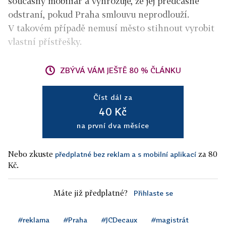
současný mobiliář a vyhrožuje, že jej předčasně
odstraní, pokud Praha smlouvu neprodlouží.
V takovém případě nemusí město stihnout vyrobit
vlastní přístřešky.
ZBÝVÁ VÁM JEŠTĚ 80 % ČLÁNKU
Číst dál za
40 Kč
na první dva měsíce
Nebo zkuste
za 80
předplatné bez reklam a s mobilní aplikací
Kč.
Máte již předplatné?
Přihlaste se
#reklama
#Praha
#JCDecaux
#magistrát