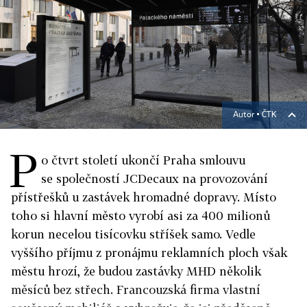
Autor ▪
ČTK
P
o čtvrt století ukončí Praha smlouvu
se společností JCDecaux na provozování
přístřešků u zastávek hromadné dopravy. Místo
toho si hlavní město vyrobí asi za 400 milionů
korun necelou tisícovku stříšek samo. Vedle
vyššího příjmu z pronájmu reklamních ploch však
městu hrozí, že budou zastávky MHD několik
měsíců bez střech. Francouzská firma vlastní