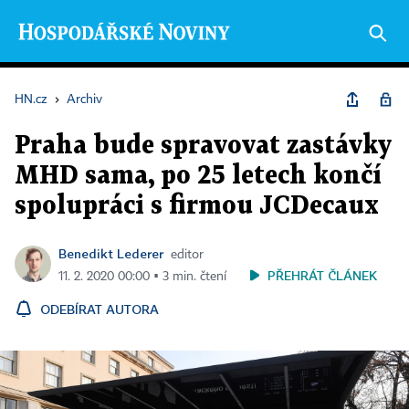
HN.cz
›
Archiv
Praha bude spravovat zastávky
MHD sama, po 25 letech končí
spolupráci s firmou JCDecaux
Benedikt Lederer
editor
PŘEHRÁT ČLÁNEK
11. 2. 2020 00:00 ▪ 3 min. čtení
ODEBÍRAT AUTORA