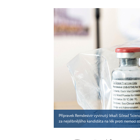
Přípravek Remdesivir vyvinutý lékaři Gilead Scien
za nejslibnějšího kandidáta na lék proti nemoci c