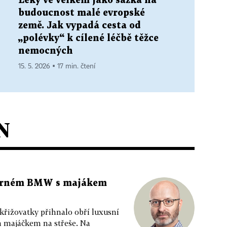
Léky ve velkém jako sázka na
budoucnost malé evropské
země. Jak vypadá cesta od
„polévky“ k cílené léčbě těžce
nemocných
15. 5. 2026 ▪ 17 min. čtení
N
 černém BMW s majákem
 křižovatky přihnalo obří luxusní
m majáčkem na střeše. Na