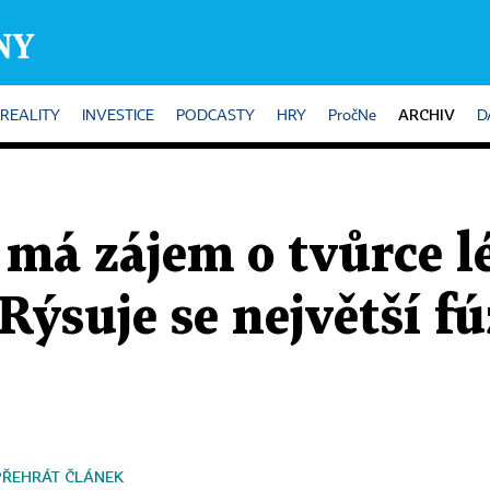
ARCHIV
REALITY
INVESTICE
PODCASTY
HRY
PročNe
D
 má zájem o tvůrce l
Rýsuje se největší f
PŘEHRÁT ČLÁNEK