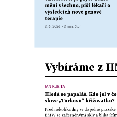
mění všechno, píší lékaři o
výsledcích nové genové
terapie
3. 6. 2026 ▪ 3 min. čtení
Vybíráme z H
JAN KUBITA
Hledá se papaláš. Kdo jel v
skrze „Turkovu“ křižovatku?
Před několika dny se do jedné pražské
BMW se začerněnými skly a blikající