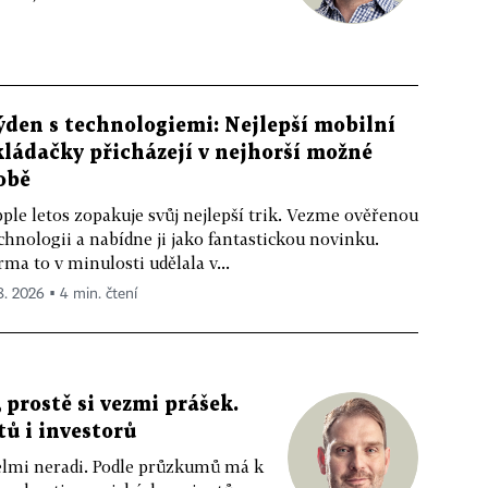
ýden s technologiemi: Nejlepší mobilní
kládačky přicházejí v nejhorší možné
obě
ple letos zopakuje svůj nejlepší trik. Vezme ověřenou
chnologii a nabídne ji jako fantastickou novinku.
rma to v minulosti udělala v...
 8. 2026 ▪ 4 min. čtení
 prostě si vezmi prášek.
tů i investorů
 velmi neradi. Podle průzkumů má k