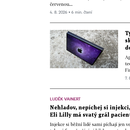
červenou...
4. 8. 2026 ▪ 6 min. čtení
T
s
d
Ap
te
Fi
7.
LUDĚK VAINERT
Nehladov, nepíchej si injekci,
Eli Lilly má svatý grál pacien
Injekce si běžní lidé sami píchají jen