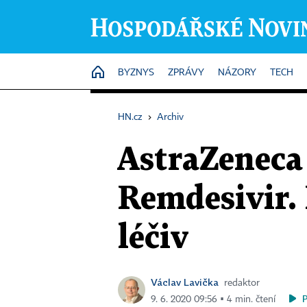
HOME
BYZNYS
ZPRÁVY
NÁZORY
TECH
HN.cz
›
Archiv
AstraZeneca
Remdesivir. 
léčiv
Václav Lavička
redaktor
9. 6. 2020 09:56 ▪ 4 min. čtení