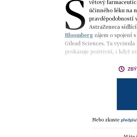
S
větový farmaceutick
účinného léku na n
pravděpodobností 
AstraZeneca sídlíc
Bloomberg
zájem o spojení 
Gilead Sciences. Ta vyvinula 
prokazuje pozitivní, i když n
ZBÝ
Nebo zkuste
předpla
Máte j