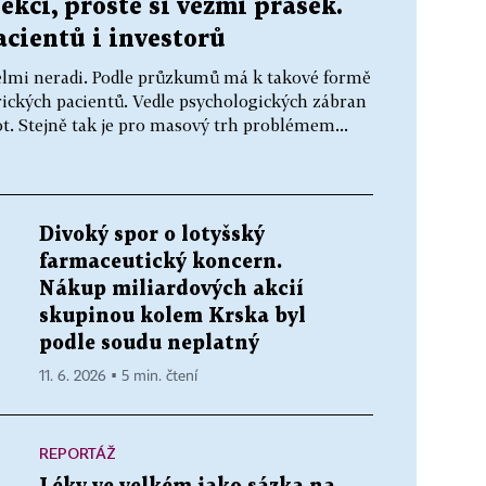
ekci, prostě si vezmi prášek.
acientů i investorů
n velmi neradi. Podle průzkumů má k takové formě
rických pacientů. Vedle psychologických zábran
t. Stejně tak je pro masový trh problémem...
Divoký spor o lotyšský
farmaceutický koncern.
Nákup miliardových akcií
skupinou kolem Krska byl
podle soudu neplatný
11. 6. 2026 ▪ 5 min. čtení
REPORTÁŽ