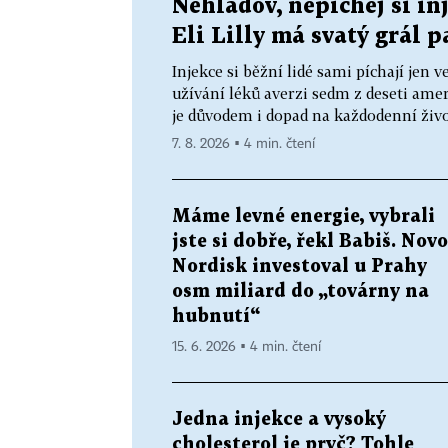
Nehladov, nepíchej si inj
Eli Lilly má svatý grál p
Injekce si běžní lidé sami píchají je
užívání léků averzi sedm z deseti ame
je důvodem i dopad na každodenní živo
7. 8. 2026 ▪ 4 min. čtení
Máme levné energie, vybrali
jste si dobře, řekl Babiš. Novo
Nordisk investoval u Prahy
osm miliard do „továrny na
hubnutí“
15. 6. 2026 ▪ 4 min. čtení
Jedna injekce a vysoký
cholesterol je pryč? Tohle