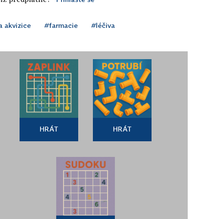
a akvizice
#farmacie
#léčiva
HRÁT
HRÁT