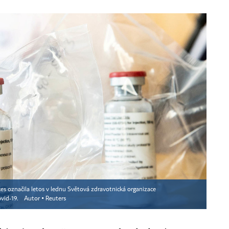
ces označila letos v lednu Světová zdravotnická organizace
ovid-19.
Autor ▪
Reuters