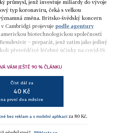
ý průmysl, jenž investuje miliardy do vývoje
ový typ koronaviru, čeká s velkou
významná změna. Britsko-švédský koncern
í v Cambridgi projevuje
podle agentury
s americkou biotechnologickou společností
Remdesivir − preparát, jenž zatím jako jediný
ikoli přesvědčivé léčebné účinky na covid-19.
VÁ VÁM JEŠTĚ 90 % ČLÁNKU
Číst dál za
40 Kč
na první dva měsíce
za 80 Kč.
tné bez reklam a s mobilní aplikací
iž předplatné?
Přihlaste se