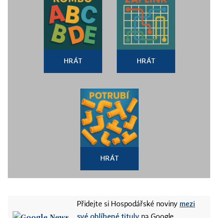
HRÁT
HRÁT
HRÁT
mezi
Přidejte si Hospodářské noviny
své oblíbené tituly
na Google