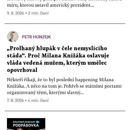
míru, kterou ustavil americký prezident...
9. 8. 2026 ▪ 2 min. čtení
PETR HONZEJK
„Prolhaný hlupák v čele nemyslícího
stáda“. Proč Milana Knížáka oslavuje
vláda vedená mužem, kterým umělec
opovrhoval
Někteří říkají, že to byl poslední happening Milana
Knížáka. A něco na tom je. Pohřeb se státními poctami
organizovaný těmi, kterými slavný...
7. 8. 2026 ▪ 4 min. čtení