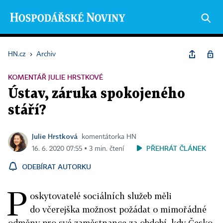
HN.cz
›
Archiv
KOMENTÁŘ JULIE HRSTKOVÉ
Ústav, záruka spokojeného
stáří?
Julie Hrstková
komentátorka HN
PŘEHRÁT ČLÁNEK
16. 6. 2020 07:55 ▪ 3 min. čtení
ODEBÍRAT AUTORKU
P
oskytovatelé sociálních služeb měli
do včerejška možnost požádat o mimořádné
odměny pro své zaměstnance za období, kdy Česko