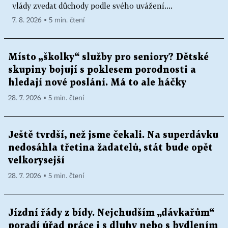
vlády zvedat důchody podle svého uvážení....
7. 8. 2026 ▪ 5 min. čtení
Místo „školky“ služby pro seniory? Dětské
skupiny bojují s poklesem porodnosti a
hledají nové poslání. Má to ale háčky
28. 7. 2026 ▪ 5 min. čtení
Ještě tvrdší, než jsme čekali. Na superdávku
nedosáhla třetina žadatelů, stát bude opět
velkorysejší
28. 7. 2026 ▪ 5 min. čtení
Jízdní řády z bídy. Nejchudším „dávkařům“
poradí úřad práce i s dluhy nebo s bydlením