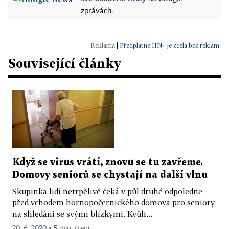
zprávách.
|
Předplatné HN+ je zcela bez reklam.
Související články
Když se virus vrátí, znovu se tu zavřeme.
Domovy seniorů se chystají na další vlnu
Skupinka lidí netrpělivě čeká v půl druhé odpoledne
před vchodem hornopočernického domova pro seniory
na shledání se svými blízkými. Kvůli...
20. 6. 2020 ▪ 5 min. čtení