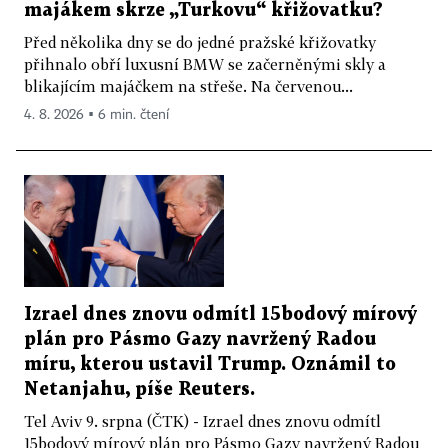
majákem skrze „Turkovu“ křižovatku?
Před několika dny se do jedné pražské křižovatky
přihnalo obří luxusní BMW se začerněnými skly a
blikajícím majáčkem na střeše. Na červenou...
4. 8. 2026 ▪ 6 min. čtení
Izrael dnes znovu odmítl 15bodový mírový
plán pro Pásmo Gazy navržený Radou
míru, kterou ustavil Trump. Oznámil to
Netanjahu, píše Reuters.
Tel Aviv 9. srpna (ČTK) - Izrael dnes znovu odmítl
15bodový mírový plán pro Pásmo Gazy navržený Radou