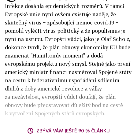
infekce dosáhla epidemických rozměrů. V rámci
Evropské unie nyní ovšem existuje naděje, že
skutečný virus − způsobující nemoc covid-19 −
pomohl vyléčit virus politický a že populismus je
nyní na ústupu. Evropští vůdci, jako je Olaf Scholz,
dokonce tvrdí, že plán obnovy ekonomiky EU bude
znamenat "Hamiltonův moment" a dodá
evropskému projektu nový smysl. Stejně jako první
americký ministr financí nasměroval Spojené státy
na cestu k federativnímu uspořádání sdílením
dluhů z doby americké revoluce a války
za nezávislost, evropští vůdci doufají, že plán
obnovy bude představovat důležitý bod na cestě
k vytvoření Spojených států evropských.
ZBÝVÁ VÁM JEŠTĚ 90 % ČLÁNKU