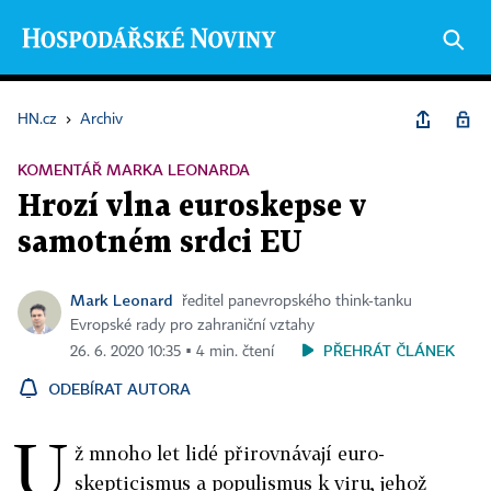
HN.cz
›
Archiv
KOMENTÁŘ MARKA LEONARDA
Hrozí vlna euroskepse v
samotném srdci EU
Mark Leonard
ředitel panevropského think-tanku
Evropské rady pro zahraniční vztahy
PŘEHRÁT ČLÁNEK
26. 6. 2020 10:35 ▪ 4 min. čtení
ODEBÍRAT AUTORA
U
ž mnoho let lidé přirovnávají euro­
skepticismus a populismus k viru, jehož