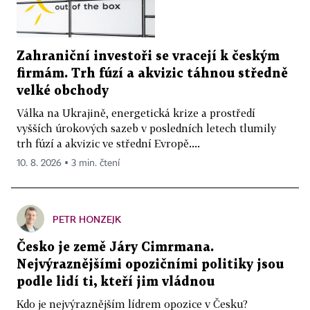
Zahraniční investoři se vracejí k českým
firmám. Trh fúzí a akvizic táhnou středně
velké obchody
Válka na Ukrajině, energetická krize a prostředí
vyšších úrokových sazeb v posledních letech tlumily
trh fúzí a akvizic ve střední Evropě....
10. 8. 2026 ▪ 3 min. čtení
PETR HONZEJK
Česko je země Járy Cimrmana.
Nejvýraznějšími opozičními politiky jsou
podle lidí ti, kteří jim vládnou
Kdo je nejvýraznějším lídrem opozice v Česku?