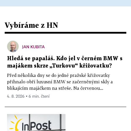
Vybíráme z HN
JAN KUBITA
Hledá se papaláš. Kdo jel v černém BMW s
majákem skrze „Turkovu“ křižovatku?
Před několika dny se do jedné pražské křižovatky
přihnalo obří luxusní BMW se začerněnými skly a
blikajícím majáčkem na střeše. Na červenou...
4. 8. 2026 ▪ 6 min. čtení