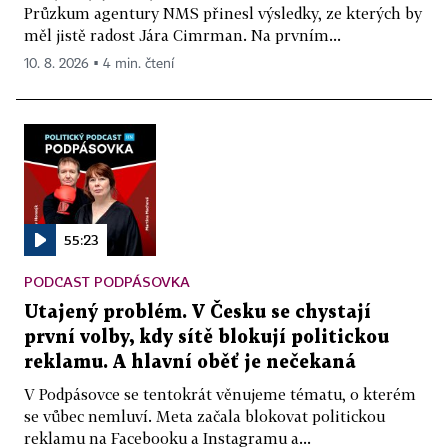
Průzkum agentury NMS přinesl výsledky, ze kterých by
měl jistě radost Jára Cimrman. Na prvním...
10. 8. 2026 ▪ 4 min. čtení
55:23
PODCAST PODPÁSOVKA
Utajený problém. V Česku se chystají
první volby, kdy sítě blokují politickou
reklamu. A hlavní oběť je nečekaná
V Podpásovce se tentokrát věnujeme tématu, o kterém
se vůbec nemluví. Meta začala blokovat politickou
reklamu na Facebooku a Instagramu a...