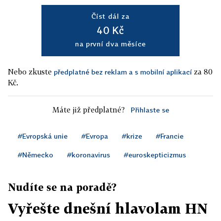
Číst dál za
40 Kč
na první dva měsíce
Nebo zkuste
za 80
předplatné bez reklam a s mobilní aplikací
Kč.
Máte již předplatné?
Přihlaste se
#Evropská unie
#Evropa
#krize
#Francie
#Německo
#koronavirus
#euroskepticizmus
Nudíte se na poradě?
Vyřešte dnešní hlavolam HN