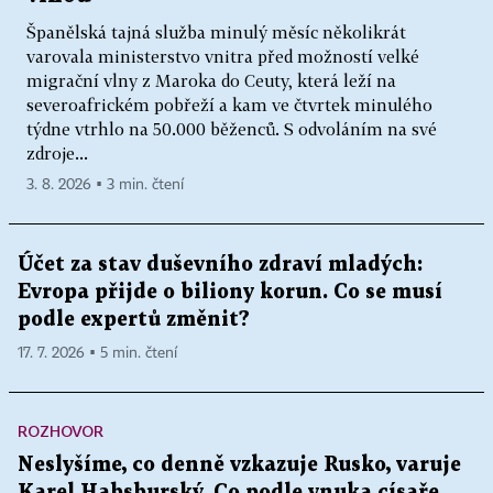
Španělská tajná služba minulý měsíc několikrát
varovala ministerstvo vnitra před možností velké
migrační vlny z Maroka do Ceuty, která leží na
severoafrickém pobřeží a kam ve čtvrtek minulého
týdne vtrhlo na 50.000 běženců. S odvoláním na své
zdroje...
3. 8. 2026 ▪ 3 min. čtení
Účet za stav duševního zdraví mladých:
Evropa přijde o biliony korun. Co se musí
podle expertů změnit?
17. 7. 2026 ▪ 5 min. čtení
ROZHOVOR
Neslyšíme, co denně vzkazuje Rusko, varuje
Karel Habsburský. Co podle vnuka císaře