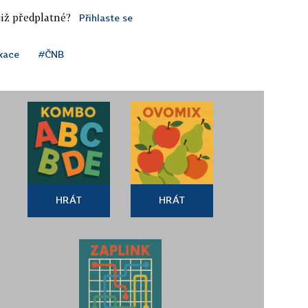
iž předplatné?
Přihlaste se
xace
#ČNB
HRÁT
HRÁT