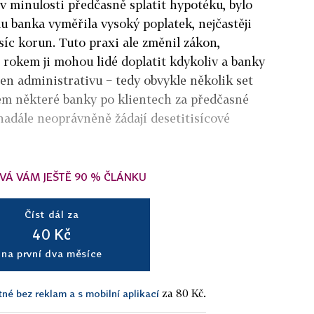
 v minulosti předčasně splatit hypotéku, bylo
mu banka vyměřila vysoký poplatek, nejčastěji
isíc korun. Tuto praxi ale změnil zákon,
 rokem ji mohou lidé doplatit kdykoliv a banky
jen administrativu − tedy obvykle několik set
šem některé banky po klientech za předčasné
adále neoprávněně žádají desetitisícové
VÁ VÁM JEŠTĚ 90 % ČLÁNKU
Číst dál za
40 Kč
na první dva měsíce
za 80 Kč.
tné bez reklam a s mobilní aplikací