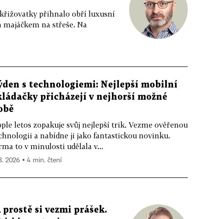
 křižovatky přihnalo obří luxusní
m majáčkem na střeše. Na
ýden s technologiemi: Nejlepší mobilní
kládačky přicházejí v nejhorší možné
obě
ple letos zopakuje svůj nejlepší trik. Vezme ověřenou
chnologii a nabídne ji jako fantastickou novinku.
rma to v minulosti udělala v...
 8. 2026 ▪ 4 min. čtení
 prostě si vezmi prášek.