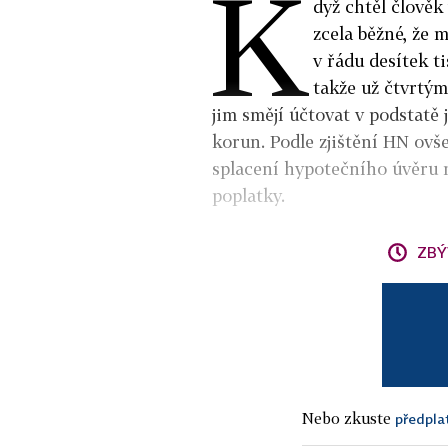
K
dyž chtěl člověk
zcela běžné, že 
v řádu desítek t
takže už čtvrtým
jim smějí účtovat v podstatě 
korun. Podle zjištění HN ov
splacení hypotečního úvěru n
poplatky.
ZBÝ
Nebo zkuste
předpla