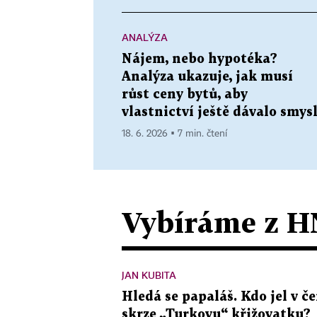
ANALÝZA
Nájem, nebo hypotéka?
Analýza ukazuje, jak musí
růst ceny bytů, aby
vlastnictví ještě dávalo smys
18. 6. 2026 ▪ 7 min. čtení
Vybíráme z H
JAN KUBITA
Hledá se papaláš. Kdo jel v
skrze „Turkovu“ křižovatku?