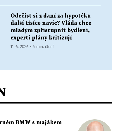
Odečíst si z daní za hypotéku
další tisíce navíc? Vláda chce
mladým zpřístupnit bydlení,
experti plány kritizují
l
11. 6. 2026 ▪ 4 min. čtení
N
 černém BMW s majákem