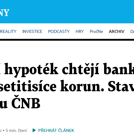
ARCHIV
REALITY
INVESTICE
PODCASTY
HRY
PročNe
D
 hypoték chtějí ban
setitisíce korun. Sta
du ČNB
PŘEHRÁT ČLÁNEK
 ▪ 5 min. čtení