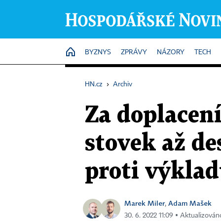
HOME
BYZNYS
ZPRÁVY
NÁZORY
TECH
HN.cz
›
Archiv
Za doplacení
stovek až de
proti výkla
Marek Miler
Adam Mašek
,
30. 6. 2022 11:09 ▪ Aktualizováno