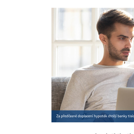
Za předčasné doplacení hypoték chtějí banky tis