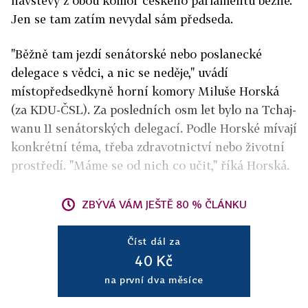
návštěvy z obou komor českého parlamentu běžně.
Jen se tam zatím nevydal sám předseda.
"Běžně tam jezdí senátorské nebo poslanecké
delegace s vědci, a nic se neděje," uvádí
místopředsedkyně horní komory Miluše Horská
(za KDU-ČSL). Za posledních osm let bylo na Tchaj-
wanu 11 senátorských delegací. Podle Horské mívají
konkrétní téma, třeba zdravotnictví nebo životní
prostředí. "Máme se od nich co učit," říká Horská.
ZBÝVÁ VÁM JEŠTĚ 80 % ČLÁNKU
Číst dál za
40 Kč
na první dva měsíce