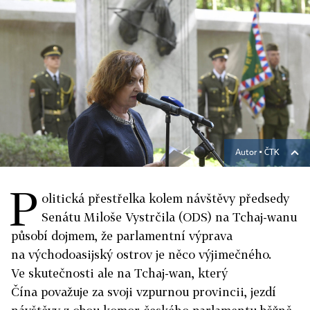
Autor ▪
ČTK
P
olitická přestřelka kolem návštěvy předsedy
Senátu Miloše Vystrčila (ODS) na Tchaj-wanu
působí dojmem, že parlamentní výprava
na východoasijský ostrov je něco výjimečného.
Ve skutečnosti ale na Tchaj-wan, který
Čína považuje za svoji vzpurnou provincii, jezdí