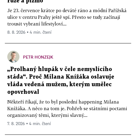
růže a pižmo
Je 23. července krátce po deváté ráno a módní Pařížská
ulice v centru Prahy ještě spí. Přesto se tudy začínají
trousit vybraní lifestyloví...
8. 8. 2026 ▪ 4 min. čtení
PETR HONZEJK
„Prolhaný hlupák v čele nemyslícího
stáda“. Proč Milana Knížáka oslavuje
vláda vedená mužem, kterým umělec
opovrhoval
Někteří říkají, že to byl poslední happening Milana
Knížáka. A něco na tom je. Pohřeb se státními poctami
organizovaný těmi, kterými slavný...
7. 8. 2026 ▪ 4 min. čtení