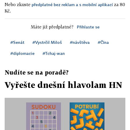
Nebo zkuste
za 80
předplatné bez reklam a s mobilní aplikací
Kč.
Máte již předplatné?
Přihlaste se
#Senát
#Vystrčil Miloš
#návštěva
#Čína
#diplomacie
#Tchaj-wan
Nudíte se na poradě?
Vyřešte dnešní hlavolam HN