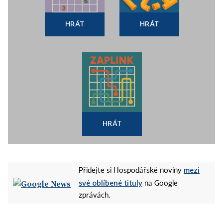
HRÁT
HRÁT
HRÁT
mezi
Přidejte si Hospodářské noviny
své oblíbené tituly
na Google
zprávách.