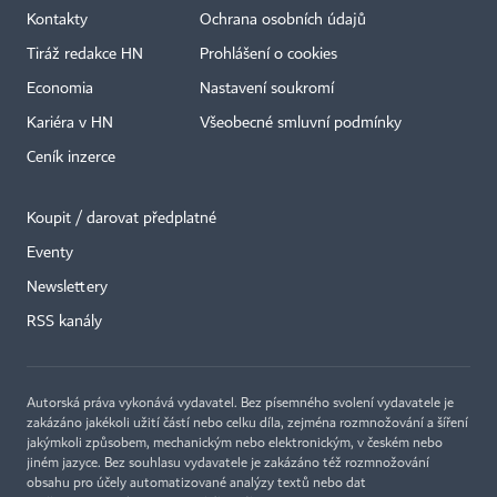
Kontakty
Ochrana osobních údajů
Tiráž redakce HN
Prohlášení o cookies
Economia
Nastavení soukromí
Kariéra v HN
Všeobecné smluvní podmínky
Ceník inzerce
Koupit / darovat předplatné
Eventy
Newslettery
×
RSS kanály
Autorská práva vykonává vydavatel. Bez písemného svolení vydavatele je
zakázáno jakékoli užití částí nebo celku díla, zejména rozmnožování a šíření
jakýmkoli způsobem, mechanickým nebo elektronickým, v českém nebo
jiném jazyce. Bez souhlasu vydavatele je zakázáno též rozmnožování
obsahu pro účely automatizované analýzy textů nebo dat