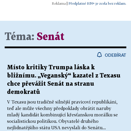
|
Předplatné HN+ je zcela bez reklam.
Téma:
Senát
ODEBÍRAT
Místo kritiky Trumpa láska k
bližnímu. „Veganský“ kazatel z Texasu
chce převážit Senát na stranu
demokratů
V Texasu jsou tradičně silnější pravicoví republikáni,
teď ale může všechny předpoklady obrátit naruby
mladý kandidát kombinující křesťanskou morálku se
socialistickou politikou. Obyvatelé druhého
nejlidnatějšího státu USA nevyslali do Senátu...