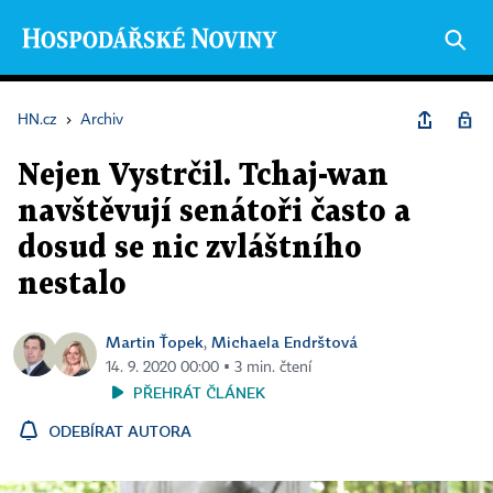
HN.cz
›
Archiv
Nejen Vystrčil. Tchaj-wan
navštěvují senátoři často a
dosud se nic zvláštního
nestalo
Martin Ťopek
Michaela Endrštová
,
14. 9. 2020 00:00 ▪ 3 min. čtení
PŘEHRÁT ČLÁNEK
ODEBÍRAT AUTORA