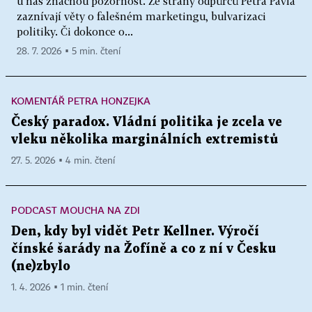
u nás značnou pozornost. Ze strany odpůrců Petra Pavla
zaznívají věty o falešném marketingu, bulvarizaci
politiky. Či dokonce o...
28. 7. 2026 ▪ 5 min. čtení
KOMENTÁŘ PETRA HONZEJKA
Český paradox. Vládní politika je zcela ve
vleku několika marginálních extremistů
27. 5. 2026 ▪ 4 min. čtení
PODCAST MOUCHA NA ZDI
Den, kdy byl vidět Petr Kellner. Výročí
čínské šarády na Žofíně a co z ní v Česku
(ne)zbylo
1. 4. 2026 ▪ 1 min. čtení