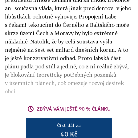
ani současná vláda, která jinak prezidentovi v jeho
libůstkách ochotně vyhovuje. Propojení Labe
s řekami tekoucími do Černého a Baltského moře
skrze území Čech a Moravy by bylo extrémně
nákladné. Natolik, že by celá soustava vyšla
nejméně na šest set miliard dnešních korun. A to
je ještě konzervativní odhad. Proto labská část
plánu padla pod stůl a jediné, co z ní reálně zbývá,
je blokování teoreticky potřebných pozemků
v územních plánech, což omezuje rozvoj desítek
obcí.
ZBÝVÁ VÁM JEŠTĚ 90 % ČLÁNKU
Číst dál za
40 Kč