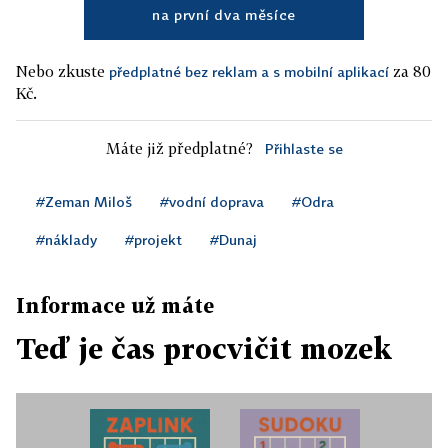
na první dva měsíce
Nebo zkuste
za 80
předplatné bez reklam a s mobilní aplikací
Kč.
Máte již předplatné?
Přihlaste se
#Zeman Miloš
#vodní doprava
#Odra
#náklady
#projekt
#Dunaj
Informace už máte
Teď je čas procvičit mozek