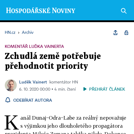
HN.cz
›
Archiv
KOMENTÁŘ LUĎKA VAINERTA
Zchudlá země potřebuje
přehodnotit priority
Luděk Vainert
komentátor HN
PŘEHRÁT ČLÁNEK
6. 10. 2020 00:00 ▪ 4 min. čtení
ODEBÍRAT AUTORA
K
anál Dunaj−Odra−Labe za reálný nepovažuje
s výjimkou jeho dlouholetého propagátora
prezidenta Miloše Zemana takřka nikdo. Dokonce