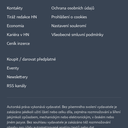
Kontakty
Ochrana osobních údajů
Tiráž redakce HN
Prohlášení o cookies
Economia
Nastavení soukromí
Kariéra v HN
Všeobecné smluvní podmínky
Ceník inzerce
Koupit / darovat předplatné
Eventy
Newslettery
RSS kanály
Autorská práva vykonává vydavatel. Bez písemného svolení vydavatele je
zakázáno jakékoli užití částí nebo celku díla, zejména rozmnožování a šíření
jakýmkoli způsobem, mechanickým nebo elektronickým, v českém nebo
jiném jazyce. Bez souhlasu vydavatele je zakázáno též rozmnožování
obsahu pro účely automatizované analýzy textů nebo dat