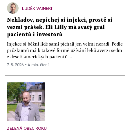
LUDĚK VAINERT
Nehladov, nepíchej si injekci, prostě si
vezmi prášek. Eli Lilly má svatý grál
pacientů i investorů
Injekce si běžní lidé sami píchají jen velmi neradi. Podle
průzkumů má k takové formě užívání léků averzi sedm
z deseti amerických pacientů....
7. 8. 2026 ▪ 4 min. čtení
ZELENÁ OBEC ROKU