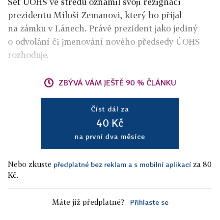
Šéf ÚOHS ve středu oznámil svoji rezignaci
prezidentu Miloši Zemanovi, který ho přijal
na zámku v Lánech. Právě prezident jako jediný
o odvolání či jmenování nového předsedy ÚOHS
rozhoduje.
ZBÝVÁ VÁM JEŠTĚ 90 % ČLÁNKU
Číst dál za
40 Kč
na první dva měsíce
Nebo zkuste
za 80
předplatné bez reklam a s mobilní aplikací
Kč.
Máte již předplatné?
Přihlaste se