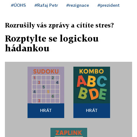
#ÚOHS
#Rafaj Petr
#rezignace
#prezident
Rozrušily vás zprávy a cítíte stres?
Rozptylte se logickou
hádankou
HRÁT
HRÁT