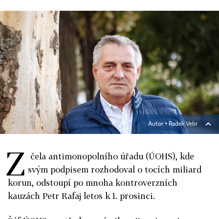
Autor ▪
Radek Vebr
Z
čela antimonopolního úřadu (ÚOHS), kde
svým podpisem rozhodoval o tocích miliard
korun, odstoupí po mnoha kontroverzních
kauzách Petr Rafaj letos k 1. prosinci.