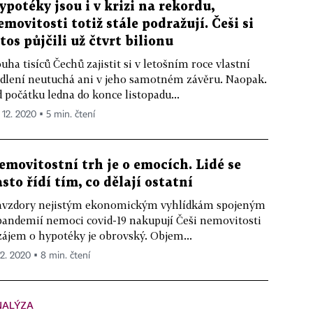
ypotéky jsou i v krizi na rekordu,
emovitosti totiž stále podražují. Češi si
etos půjčili už čtvrt bilionu
uha tisíců Čechů zajistit si v letošním roce vlastní
dlení neutuchá ani v jeho samotném závěru. Naopak.
 počátku ledna do konce listopadu...
 12. 2020 ▪ 5 min. čtení
emovitostní trh je o emocích. Lidé se
asto řídí tím, co dělají ostatní
vzdory nejistým ekonomickým vyhlídkám spojeným
pandemií nemoci covid-19 nakupují Češi nemovitosti
zájem o hypotéky je obrovský. Objem...
12. 2020 ▪ 8 min. čtení
NALÝZA