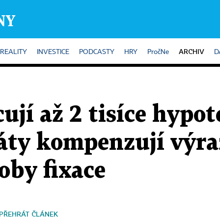
ARCHIV
REALITY
INVESTICE
PODCASTY
HRY
PročNe
D
cují až 2 tisíce hypo
ráty kompenzují výr
oby fixace
PŘEHRÁT ČLÁNEK