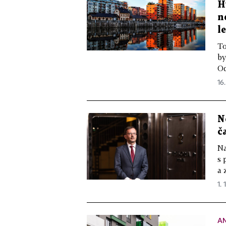
H
n
l
To
by
Od
16.
N
č
Na
s 
a 
1. 
A