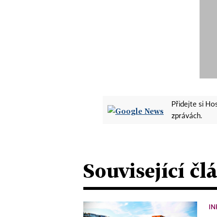
Přidejte si H
zprávách.
Související čl
IN