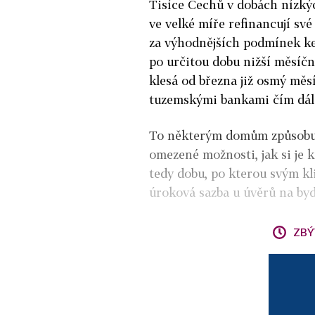
Tisíce Čechů v dobách nízkýc
ve velké míře refinancují své
za výhodnějších podmínek ke
po určitou dobu nižší měsíčn
klesá od března již osmý měs
tuzemskými bankami čím dál 
To některým domům způsobuje
omezené možnosti, jak si je 
tedy dobu, po kterou svým kl
úroková sazba u úvěrů na byd
ZBÝ