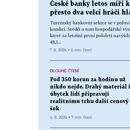
České banky letos míří 
přesto dva velcí hráči h
Tuzemský bankovní sektor se v polovi
kondici. Svědčí o tom hospodářské výs
které za letošní první pololetí navýšil
48,1...
7. 8. 2026 ▪ 6 min. čtení
DLOUHÉ ČTENÍ
Pod 350 korun za hodinu už
nikdo nejde. Drahý materiál 
úbytek lidí připravují
realitnímu trhu další cenový
šok
6. 8. 2026 ▪ 7 min. čtení