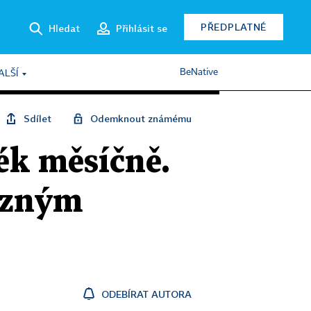
PŘEDPLATNÉ
Hledat
Přihlásit se
BeNative
ALŠÍ
Sdílet
Odemknout známému
ték měsíčně.
azným
ODEBÍRAT AUTORA