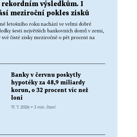
k rekordním výsledkům. I
lásí meziroční pokles zisků
ně letošního roku nachází ve velmi dobré
ledky šesti největších bankovních domů v zemi,
y své čisté zisky meziročně o pět procent na
Banky v červnu poskytly
hypotéky za 48,9 miliardy
korun, o 32 procent víc než
i
loni
17. 7. 2026 ▪ 3 min. čtení