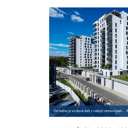
Od ledna je zrušená daň z nabytí nemovitosti.
A