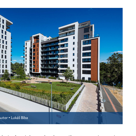
utor ▪
Lukáš Bíba