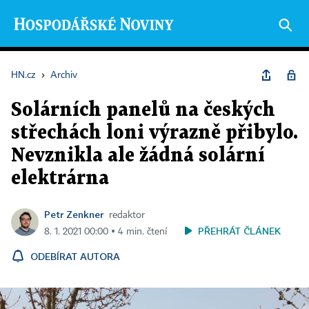
HN.cz
›
Archiv
Solárních panelů na českých
střechách loni výrazně přibylo.
Nevznikla ale žádná solární
elektrárna
Petr Zenkner
redaktor
PŘEHRÁT ČLÁNEK
8. 1. 2021 00:00 ▪ 4 min. čtení
ODEBÍRAT AUTORA