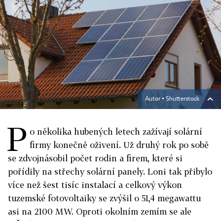
Autor ▪
Shutterstock
P
o několika hubených letech zažívají solární
firmy konečně oživení. Už druhý rok po sobě
se zdvojnásobil počet rodin a firem, které si
pořídily na střechy solární panely. Loni tak přibylo
více než šest tisíc instalací a celkový výkon
tuzemské fotovoltaiky se zvýšil o 51,4 megawattu
asi na 2100 MW. Oproti okolním zemím se ale