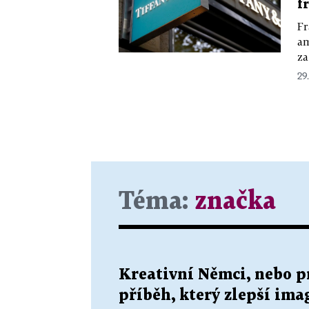
f
Fr
am
za
29
Téma:
značka
Kreativní Němci, nebo p
příběh, který zlepší ima