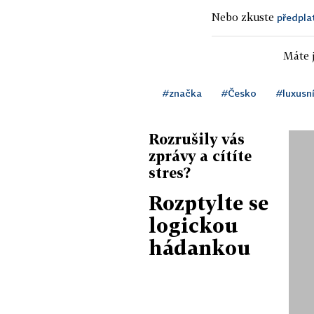
Nebo zkuste
předpla
Máte j
#značka
#Česko
#luxusní
Rozrušily vás
zprávy a cítíte
stres?
Rozptylte se
logickou
hádankou