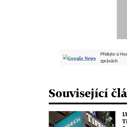
Přidejte si H
zprávách.
Související čl
L
T