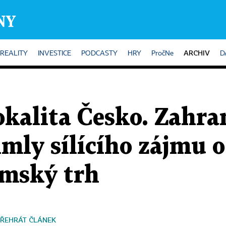
ARCHIV
REALITY
INVESTICE
PODCASTY
HRY
PročNe
D
okalita Česko. Zahr
imly sílícího zájmu o
emský trh
ŘEHRÁT ČLÁNEK