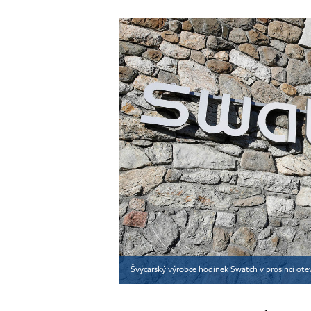
Švýcarský výrobce hodinek Swatch v prosinci otev