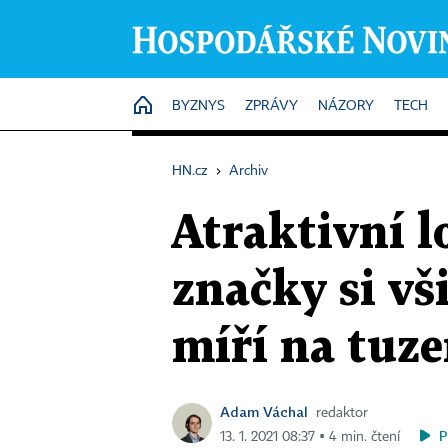
HOME
BYZNYS
ZPRÁVY
NÁZORY
TECH
HN.cz
›
Archiv
Atraktivní l
značky si vš
míří na tuz
Adam Váchal
redaktor
P
13. 1. 2021 08:37 ▪ 4 min. čtení