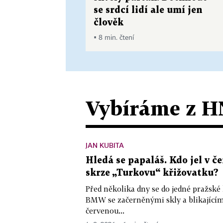
se srdcí lidí ale umí jen
člověk
▪ 8 min. čtení
Vybíráme z H
JAN KUBITA
Hledá se papaláš. Kdo jel v
skrze „Turkovu“ křižovatku?
Před několika dny se do jedné pražské
BMW se začerněnými skly a blikající
červenou...