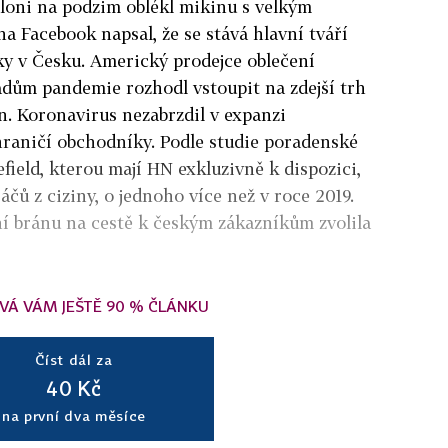
 loni na podzim oblékl mikinu s velkým
a Facebook napsal, že se stává hlavní tváří
y v Česku. Americký prodejce oblečení
dům pandemie rozhodl vstoupit na zdejší trh
en. Koronavirus nezabrzdil v expanzi
hraničí obchodníky. Podle studie poradenské
eld, kterou mají HN exkluzivně k dispozici,
áčů z ciziny, o jednoho více než v roce 2019.
ní bránu na cestě k českým zákazníkům zvolila
VÁ VÁM JEŠTĚ 90 % ČLÁNKU
Číst dál za
40 Kč
na první dva měsíce