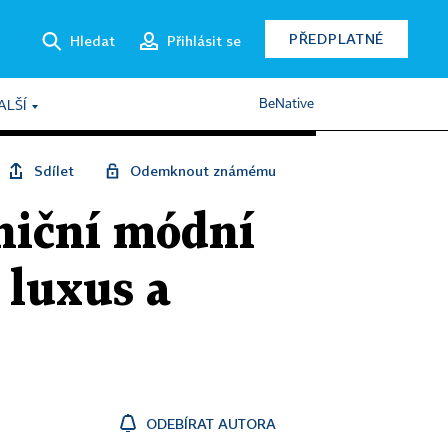
PŘEDPLATNÉ
Hledat
Přihlásit se
BeNative
ALŠÍ
Sdílet
Odemknout známému
aniční módní
 luxus a
ODEBÍRAT AUTORA