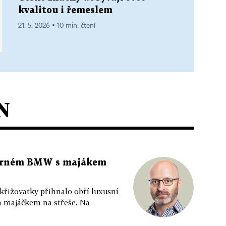
kvalitou i řemeslem
21. 5. 2026 ▪ 10 min. čtení
N
 černém BMW s majákem
 křižovatky přihnalo obří luxusní
m majáčkem na střeše. Na