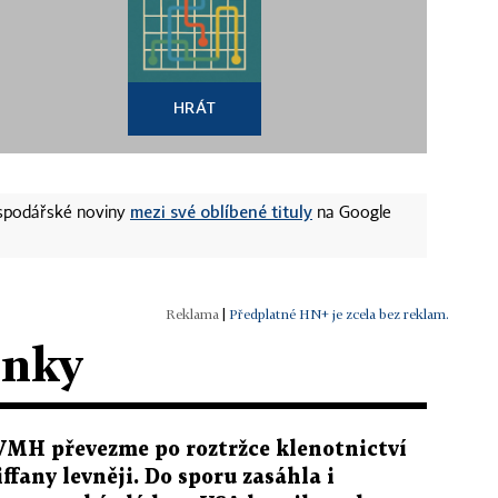
HRÁT
mezi své oblíbené tituly
ospodářské noviny
na Google
|
Předplatné HN+ je zcela bez reklam.
ánky
VMH převezme po roztržce klenotnictví
iffany levněji. Do sporu zasáhla i