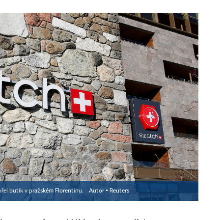
řel butik v pražském Florentinu.
Autor ▪
Reuters