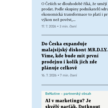
O Češích se dlouhodobě říká, že umějí
prodat. Podle skupiny podnikatelů sdr
ekonomická transformace to platí i p
výkon než pověst,...
17. 7. 2026 ▪ 3 min. čtení
Do Česka expanduje
malajsijský diskont MR.D.I.Y.
Víme, kde bude mít první
prodejnu i kolik jich zde
plánuje celkově
16. 7. 2026 ▪ 7 min. čtení
BeNative – partnerský obsah
AI v marketingu? Je
skvělý parťák. Dotknout