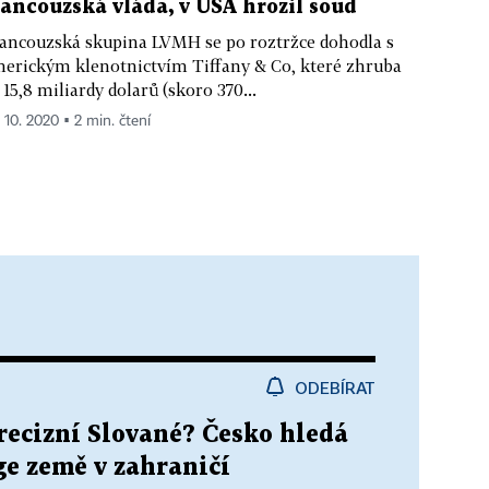
rancouzská vláda, v USA hrozil soud
ancouzská skupina LVMH se po roztržce dohodla s
erickým klenotnictvím Tiffany & Co, které zhruba
 15,8 miliardy dolarů (skoro 370...
. 10. 2020 ▪ 2 min. čtení
ODEBÍRAT
recizní Slované? Česko hledá
ge země v zahraničí