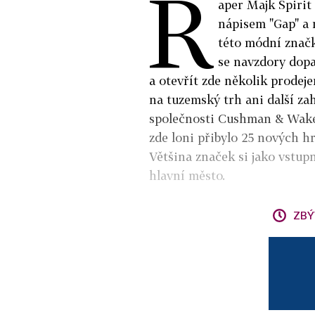
R
aper Majk Spirit
nápisem "Gap" a n
této módní značk
se navzdory dopa
a otevřít zde několik prodej
na tuzemský trh ani další za
společnosti Cushman & Wakefi
zde loni přibylo 25 nových hr
Většina značek si jako vstup
hlavní město.
ZBÝ